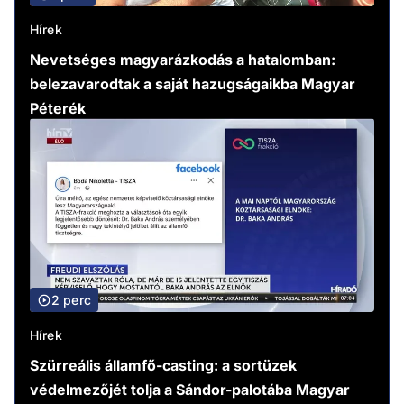
Hírek
Nevetséges magyarázkodás a hatalomban:
belezavarodtak a saját hazugságaikba Magyar
Péterék
2 perc
Hírek
Szürreális államfő-casting: a sortüzek
védelmezőjét tolja a Sándor-palotába Magyar