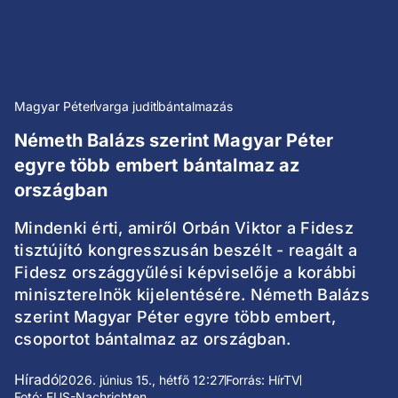
Magyar Péter
varga judit
bántalmazás
Németh Balázs szerint Magyar Péter
egyre több embert bántalmaz az
országban
Mindenki érti, amiről Orbán Viktor a Fidesz
tisztújító kongresszusán beszélt - reagált a
Fidesz országgyűlési képviselője a korábbi
miniszterelnök kijelentésére. Németh Balázs
szerint Magyar Péter egyre több embert,
csoportot bántalmaz az országban.
Híradó
2026. június 15., hétfő 12:27
Forrás: HírTV
Fotó: EUS-Nachrichten