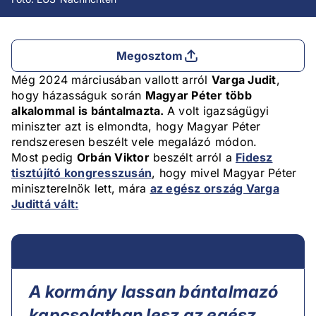
Megosztom
Még 2024 márciusában vallott arról
Varga Judit
,
hogy házasságuk során
Magyar Péter több
alkalommal is bántalmazta.
A volt igazságügyi
miniszter azt is elmondta, hogy Magyar Péter
rendszeresen beszélt vele megalázó módon.
Most pedig
Orbán Viktor
beszélt arról a
Fidesz
tisztújító kongresszusán
, hogy mivel Magyar Péter
miniszterelnök lett, mára
az egész ország Varga
Judittá vált:
A kormány lassan bántalmazó
kapcsolatban lesz az egész