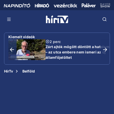
Kiemelt videók
2 perc
Zárt ajtók mögött döntött a hatalom
– az utca embere nem ismeri az új
államfőjelöltet
HírTv
Belföld