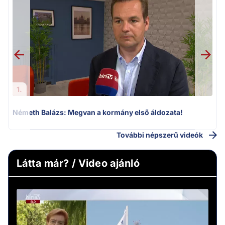
H
1.
Németh Balázs: Megvan a kormány első áldozata!
További népszerű videók
Látta már? / Video ajánló