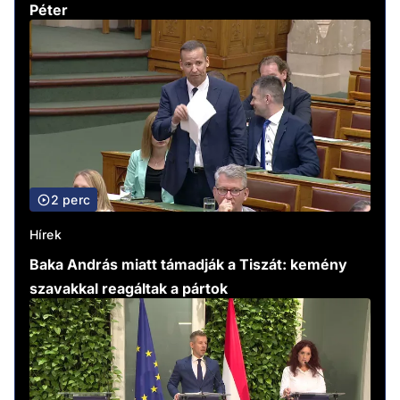
Péter
2 perc
Hírek
Baka András miatt támadják a Tiszát: kemény
szavakkal reagáltak a pártok