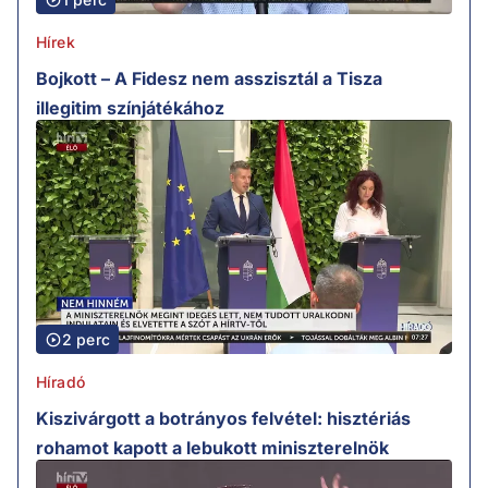
Hírek
Bojkott – A Fidesz nem asszisztál a Tisza
illegitim színjátékához
2 perc
Híradó
Kiszivárgott a botrányos felvétel: hisztériás
rohamot kapott a lebukott miniszterelnök