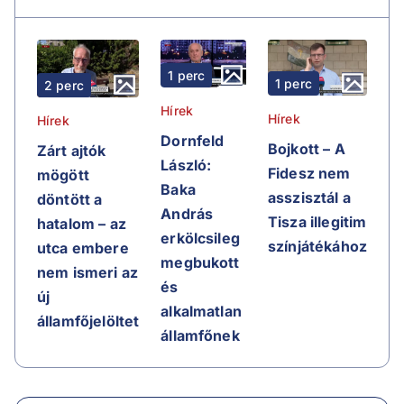
1 perc
1 perc
2 perc
Hírek
Hírek
Hírek
Dornfeld
Bojkott – A
Zárt ajtók
László:
Fidesz nem
mögött
Baka
asszisztál a
döntött a
András
Tisza illegitim
hatalom – az
erkölcsileg
színjátékához
utca embere
megbukott
nem ismeri az
és
új
alkalmatlan
államfőjelöltet
államfőnek