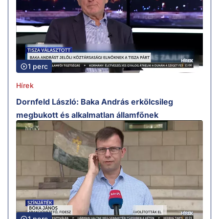
1 perc
Hírek
Dornfeld László: Baka András erkölcsileg
megbukott és alkalmatlan államfőnek
1 perc