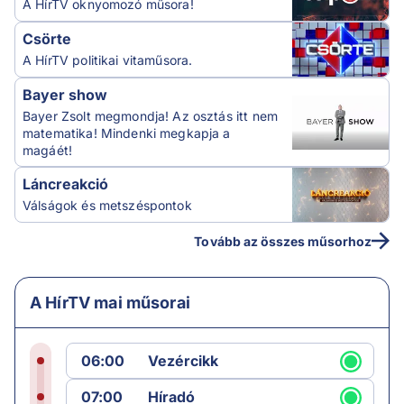
A HírTV oknyomozó műsora!
Csörte
A HírTV politikai vitaműsora.
Bayer show
Bayer Zsolt megmondja! Az osztás itt nem
matematika! Mindenki megkapja a
magáét!
Láncreakció
Válságok és metszéspontok
Tovább az összes műsorhoz
A HírTV mai műsorai
06:00
Vezércikk
07:00
Híradó