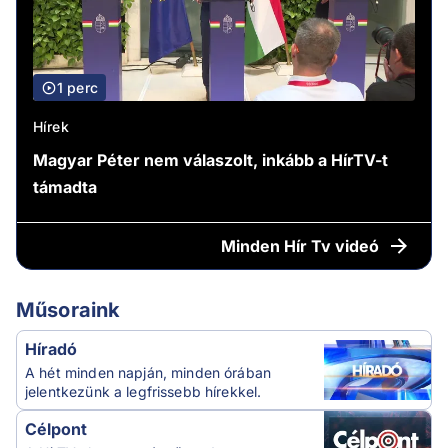
1 perc
Hírek
Magyar Péter nem válaszolt, inkább a HírTV-t
támadta
Minden
Hír Tv videó
Műsoraink
Híradó
A hét minden napján, minden órában
jelentkezünk a legfrissebb hírekkel.
Célpont