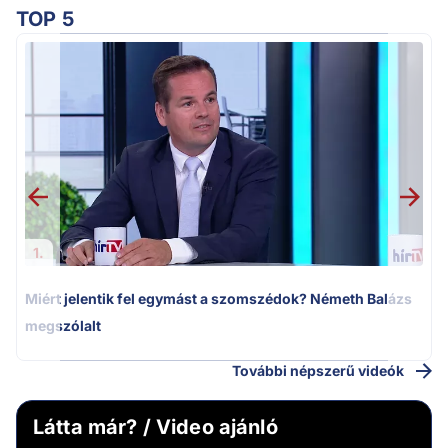
TOP 5
M
k
1.
Miért jelentik fel egymást a szomszédok? Németh Balázs
megszólalt
További népszerű videók
Látta már? / Video ajánló