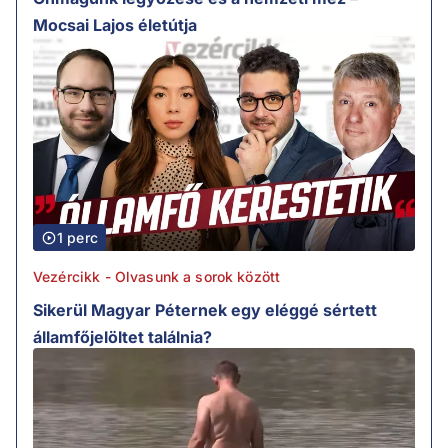
Mocsai Lajos életútja
1 perc
Vezércikk - Olvasunk a sorok között
Sikerül Magyar Péternek egy eléggé sértett
államfőjelöltet találnia?