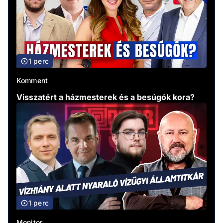
1 perc
Komment
Visszatért a házmesterek és a besúgók kora?
1 perc
Monitor