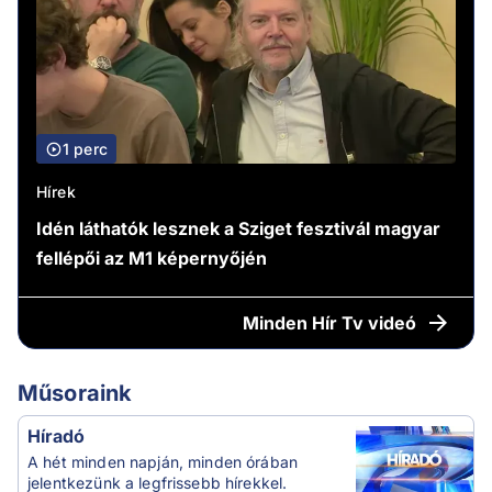
1 perc
Hírek
Idén láthatók lesznek a Sziget fesztivál magyar
fellépői az M1 képernyőjén
Minden
Hír Tv videó
Műsoraink
Híradó
A hét minden napján, minden órában
jelentkezünk a legfrissebb hírekkel.