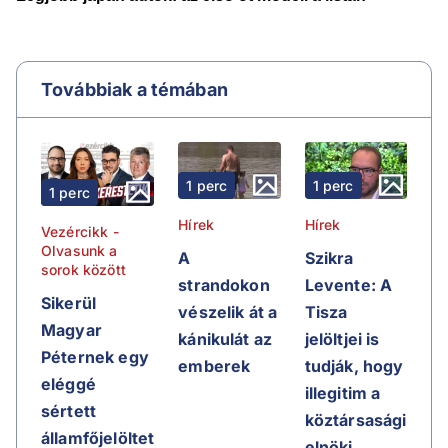
Továbbiak a témában
1 perc
1 perc
1 perc
Hírek
Hírek
Vezércikk -
Olvasunk a
A
Szikra
sorok között
strandokon
Levente: A
Sikerül
vészelik át a
Tisza
Magyar
kánikulát az
jelöltjei is
Péternek egy
emberek
tudják, hogy
eléggé
illegitim a
sértett
köztársasági
államfőjelöltet
elnöki