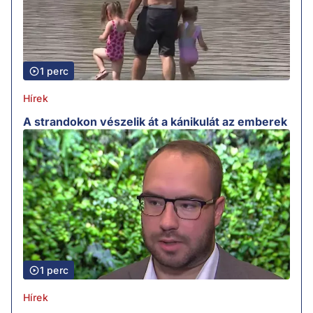
1 perc
Hírek
A strandokon vészelik át a kánikulát az emberek
1 perc
Hírek