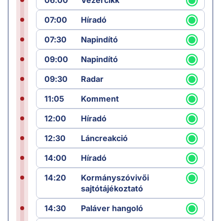
06:00
Vezércikk
07:00
Híradó
07:30
Napindító
09:00
Napindító
09:30
Radar
11:05
Komment
12:00
Híradó
12:30
Láncreakció
14:00
Híradó
14:20
Kormányszóvivői
sajtótájékoztató
14:30
Paláver hangoló