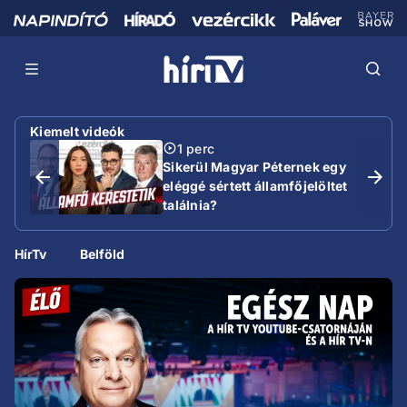
Kiemelt videók
1 perc
Sikerül Magyar Péternek egy
eléggé sértett államfőjelöltet
találnia?
HírTv
Belföld