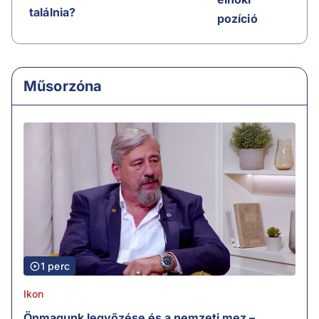
találnia?
pozíció
Műsorzóna
1 perc
Ikon
Önmagunk legyőzése és a nemzeti mez –