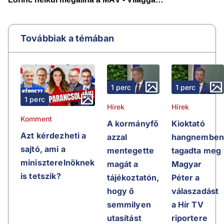
Továbbiak a témában
1 perc
1 perc
1 perc
Hírek
Hírek
Komment
A kormányfő
Kioktató
Azt kérdezheti a
azzal
hangnembe
sajtó, ami a
mentegette
tagadta meg
miniszterelnöknek
magát a
Magyar
is tetszik?
tájékoztatón,
Péter a
hogy ő
válaszadást
semmilyen
a Hír TV
utasítást
riportere