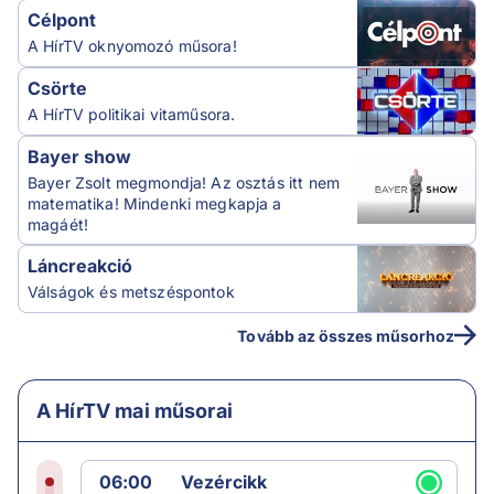
Célpont
A HírTV oknyomozó műsora!
Csörte
A HírTV politikai vitaműsora.
Bayer show
Bayer Zsolt megmondja! Az osztás itt nem
matematika! Mindenki megkapja a
magáét!
Láncreakció
Válságok és metszéspontok
Tovább az összes műsorhoz
A HírTV mai műsorai
06:00
Vezércikk