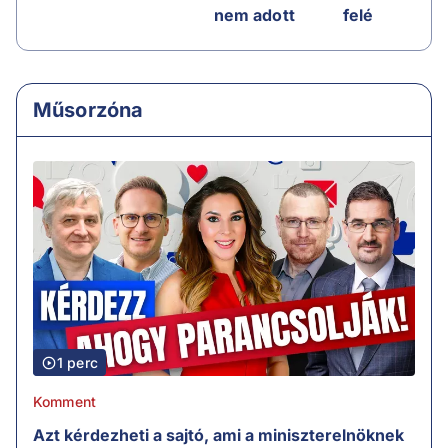
nem adott
felé
Műsorzóna
1 perc
Komment
Azt kérdezheti a sajtó, ami a miniszterelnöknek