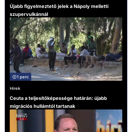
Újabb figyelmeztető jelek a Nápoly melletti
szupervulkánnál
1 perc
Hírek
Ceuta a teljesítőképessége határán: újabb
migrációs hullámtól tartanak