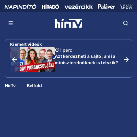
Kiemelt videók
1 perc
Azt kérdezheti a sajtó, ami a
miniszterelnöknek is tetszik?
HírTv
Belföld