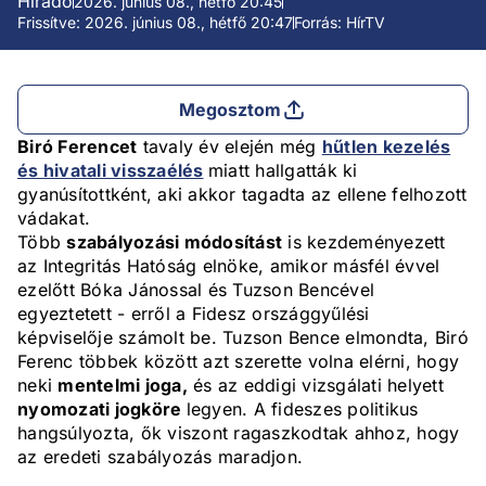
Híradó
2026. június 08., hétfő 20:45
Frissítve: 2026. június 08., hétfő 20:47
Forrás: HírTV
Megosztom
Biró Ferencet
tavaly év elején még
hűtlen kezelés
és hivatali visszaélés
miatt hallgatták ki
gyanúsítottként, aki akkor tagadta az ellene felhozott
vádakat.
Több
szabályozási módosítást
is kezdeményezett
az Integritás Hatóság elnöke, amikor másfél évvel
ezelőtt Bóka Jánossal és Tuzson Bencével
egyeztetett - erről a Fidesz országgyűlési
képviselője számolt be. Tuzson Bence elmondta, Biró
Ferenc többek között azt szerette volna elérni, hogy
neki
mentelmi joga,
és az eddigi vizsgálati helyett
nyomozati jogköre
legyen. A fideszes politikus
hangsúlyozta, ők viszont ragaszkodtak ahhoz, hogy
az eredeti szabályozás maradjon.