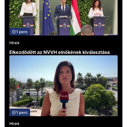
1 perc
Hírek
Elkezdődött az NVVH elnökének kiválasztása
1 perc
Hírek