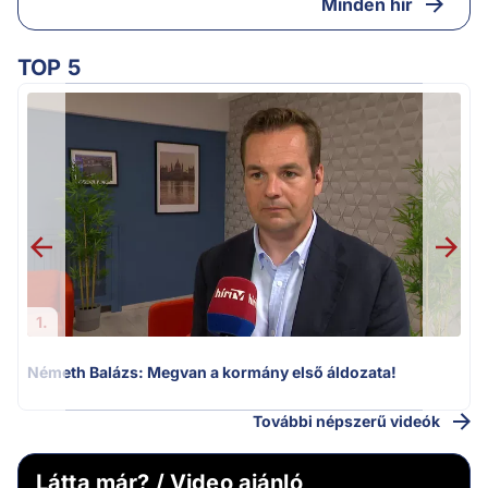
Minden hír
TOP 5
F
1.
Németh Balázs: Megvan a kormány első áldozata!
További népszerű videók
Látta már? / Video ajánló