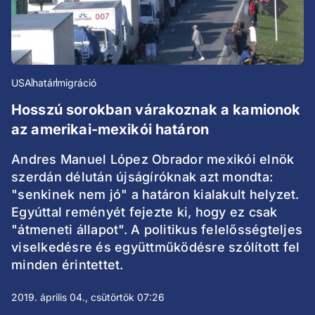
USA
határ
migráció
Hosszú sorokban várakoznak a kamionok
az amerikai-mexikói határon
Andres Manuel López Obrador mexikói elnök
szerdán délután újságíróknak azt mondta:
"senkinek nem jó" a határon kialakult helyzet.
Egyúttal reményét fejezte ki, hogy ez csak
"átmeneti állapot". A politikus felelősségteljes
viselkedésre és együttműködésre szólított fel
minden érintettet.
2019. április 04., csütörtök 07:26