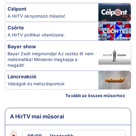
Célpont
A HírTV oknyomozó műsora!
Csörte
A HírTV politikai vitaműsora.
Bayer show
Bayer Zsolt megmondja! Az osztás itt nem
matematika! Mindenki megkapja a
magáét!
Láncreakció
Válságok és metszéspontok
Tovább az összes műsorhoz
A HírTV mai műsorai
06:00
Vezércikk