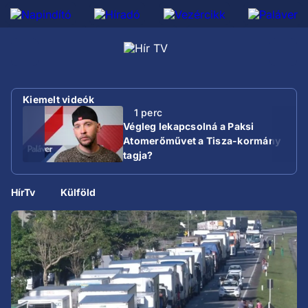
Kiemelt videók
1 perc
Végleg lekapcsolná a Paksi
Atomerőművet a Tisza-kormány
tagja?
HírTv
Külföld