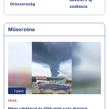
Oroszország
szakasza
Műsorzóna
1 perc
Hírek
Négy rakétával és több mint száz drónnal