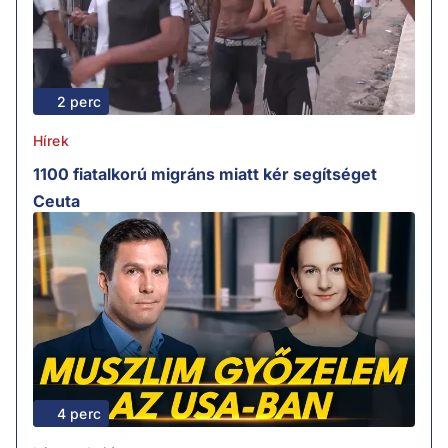
2 perc
Hírek
1100 fiatalkorú migráns miatt kér segítséget
Ceuta
4 perc