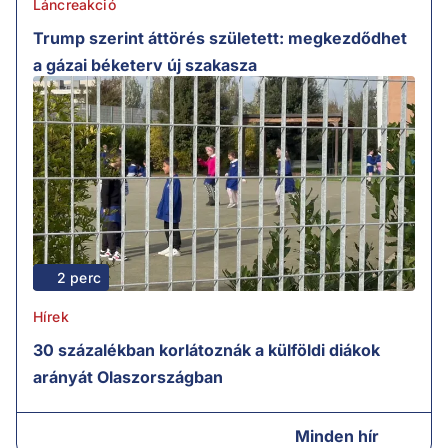
Láncreakció
Trump szerint áttörés született: megkezdődhet
a gázai béketerv új szakasza
2 perc
Hírek
30 százalékban korlátoznák a külföldi diákok
arányát Olaszországban
Minden hír