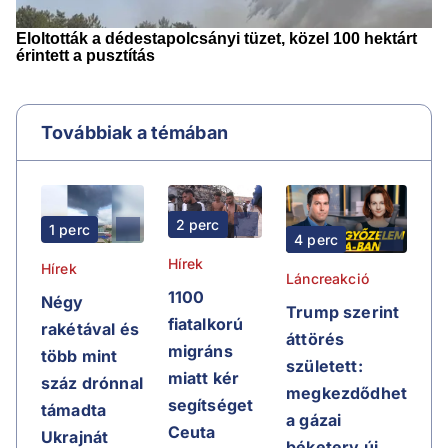
Továbbiak a témában
2 perc
1 perc
4 perc
Hírek
Hírek
Láncreakció
1100
Négy
Trump szerint
fiatalkorú
rakétával és
áttörés
migráns
több mint
született:
miatt kér
száz drónnal
megkezdődhet
segítséget
támadta
a gázai
Ceuta
Ukrajnát
béketerv új