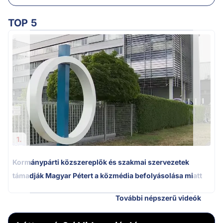
TOP 5
1.
Kormánypárti közszereplők és szakmai szervezetek
támadják Magyar Pétert a közmédia befolyásolása miatt
További népszerű videók