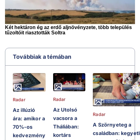
Továbbiak a témában
Radar
Radar
Az Utolsó
Az illúzió
Radar
vacsora a
ára: amikor a
A Szörnyeteg a
Tháliában:
70%-os
családban: kegyet
kortárs
kedvezmény