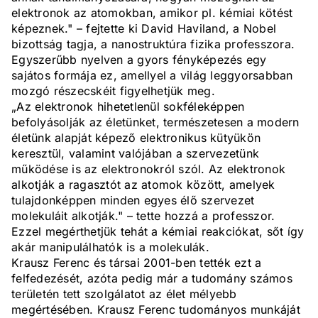
elektronok az atomokban, amikor pl. kémiai kötést
képeznek." – fejtette ki David Haviland, a Nobel
bizottság tagja, a nanostruktúra fizika professzora.
Egyszerűbb nyelven a gyors fényképezés egy
sajátos formája ez, amellyel a világ leggyorsabban
mozgó részecskéit figyelhetjük meg.
„Az elektronok hihetetlenül sokféleképpen
befolyásolják az életünket, természetesen a modern
életünk alapját képező elektronikus kütyükön
keresztül, valamint valójában a szervezetünk
működése is az elektronokról szól. Az elektronok
alkotják a ragasztót az atomok között, amelyek
tulajdonképpen minden egyes élő szervezet
molekuláit alkotják." – tette hozzá a professzor.
Ezzel megérthetjük tehát a kémiai reakciókat, sőt így
akár manipulálhatók is a molekulák.
Krausz Ferenc és társai 2001-ben tették ezt a
felfedezését, azóta pedig már a tudomány számos
területén tett szolgálatot az élet mélyebb
megértésében. Krausz Ferenc tudományos munkáját