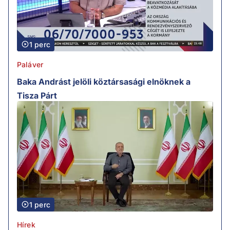
1 perc
Paláver
Baka Andrást jelöli köztársasági elnöknek a
Tisza Párt
1 perc
Hírek