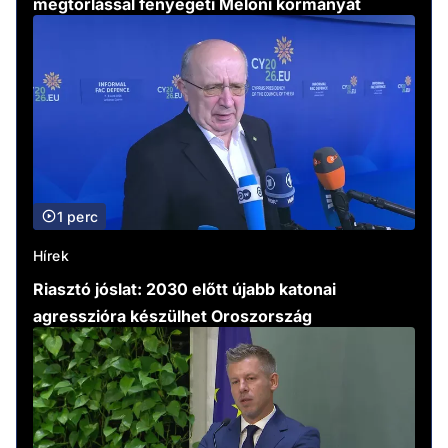
megtorlással fenyegeti Meloni kormányát
1 perc
Hírek
Riasztó jóslat: 2030 előtt újabb katonai
agresszióra készülhet Oroszország