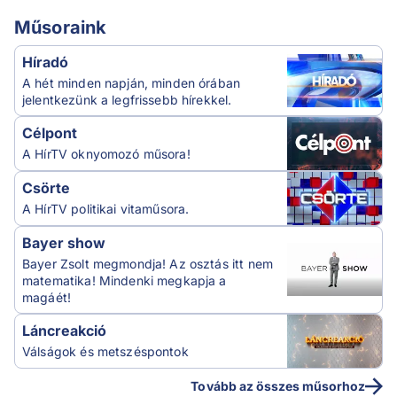
Műsoraink
Híradó
A hét minden napján, minden órában
jelentkezünk a legfrissebb hírekkel.
Célpont
A HírTV oknyomozó műsora!
Csörte
A HírTV politikai vitaműsora.
Bayer show
Bayer Zsolt megmondja! Az osztás itt nem
matematika! Mindenki megkapja a
magáét!
Láncreakció
Válságok és metszéspontok
Tovább az összes műsorhoz