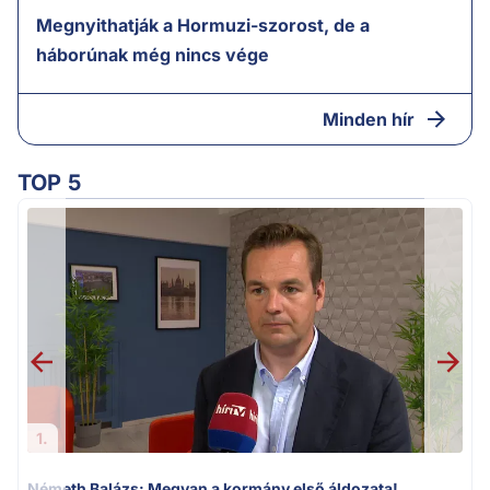
Megnyithatják a Hormuzi-szorost, de a
háborúnak még nincs vége
Minden hír
TOP 5
v
1.
Németh Balázs: Megvan a kormány első áldozata!