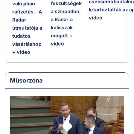
csecsemőbántalma
feszültségek
valójában
letartóztatták az a
a színpadon,
ráfizetés – A
videó
a Radar a
Radar
kulisszák
útmutatója a
mögött +
tudatos
videó
vásárláshoz
+ videó
Műsorzóna