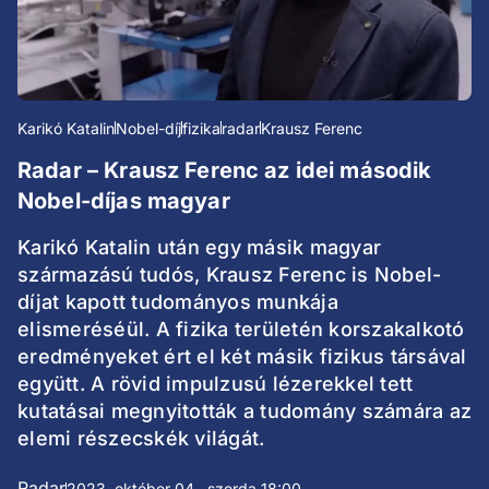
Karikó Katalin
Nobel-díj
fizika
radar
Krausz Ferenc
Radar – Krausz Ferenc az idei második
Nobel-díjas magyar
Karikó Katalin után egy másik magyar
származású tudós, Krausz Ferenc is Nobel-
díjat kapott tudományos munkája
elismeréséül. A fizika területén korszakalkotó
eredményeket ért el két másik fizikus társával
együtt. A rövid impulzusú lézerekkel tett
kutatásai megnyitották a tudomány számára az
elemi részecskék világát.
Radar
2023. október 04., szerda 18:00