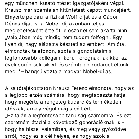
egy müncheni kutatóintézet igazgatójaként végzi.
Krausz már számtalan kitüntetést kapott munkájáért.
Elnyerte például a fizikai Wolf-díjat és a Gábor
Dénes díjat is, a Nobel-díj azonban teljes
meglepetésként érte őt, először el sem akarta hinni.
„Valójában még mindig nem tudom felfogni. Egy
ilyen díj nagy alázatra készteti az embert. Amióta,
elmondták telefonon, azóta a gondolataim a
legfontosabb kollégáim körül forognak, akikkel az
évek során sok sikert és számtalan kudarcot éltünk
meg. "– hangsúlyozta a magyar Nobel-díjas.
A sajtótájékoztatón Krausz Ferenc elmondta, hogy az
a legjobb érzés számára, hogy megtapasztalhatja,
hogy megérte a rengeteg kudarc és terméketlen
időszak, amely végül mégis célt ért.
„Ez talán a legfontosabb tanulság számomra. És ezt
szeretném átadni a következő generációknak is -
hogy ha hiszel valamiben, és meg vagy győződve
arról, hogy ez a cél helyes, és hogy azok a