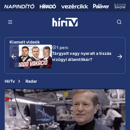
Kiemelt videók
1 perc
Tárgyalt vagy nyaralt a tiszás
vízügyi államtitkár?
HírTv
Radar