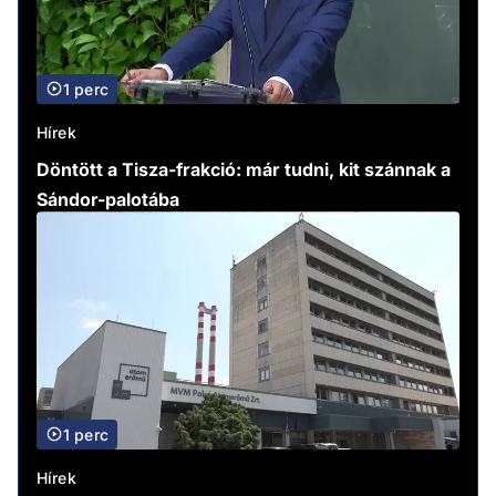
1 perc
Hírek
Döntött a Tisza-frakció: már tudni, kit szánnak a
Sándor-palotába
1 perc
Hírek