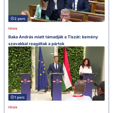
2 perc
Hírek
Baka András miatt támadják a Tiszát: kemény
szavakkal reagáltak a pártok
1 perc
Hírek