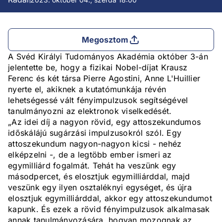
Megosztom
A Svéd Királyi Tudományos Akadémia október 3-án
jelentette be, hogy a fizikai Nobel-díjat Krausz
Ferenc és két társa Pierre Agostini, Anne L'Huillier
nyerte el, akiknek a kutatómunkája révén
lehetségessé vált fényimpulzusok segítségével
tanulmányozni az elektronok viselkedését.
„Az idei díj a nagyon rövid, egy attoszekundumos
időskálájú sugárzási impulzusokról szól. Egy
attoszekundum nagyon-nagyon kicsi - nehéz
elképzelni -, de a legtöbb ember ismeri az
egymilliárd fogalmát. Tehát ha veszünk egy
másodpercet, és elosztjuk egymilliárddal, majd
veszünk egy ilyen osztaléknyi egységet, és újra
elosztjuk egymilliárddal, akkor egy attoszekundumot
kapunk. És ezek a rövid fényimpulzusok alkalmasak
annak tanulmányozására, hogyan mozognak az