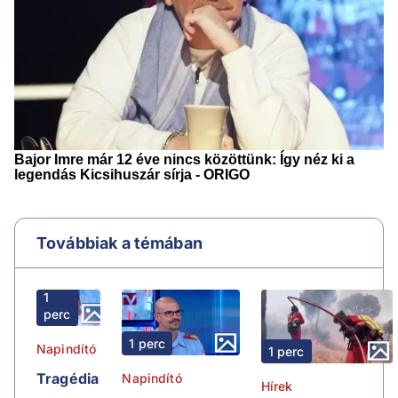
Továbbiak a témában
1
perc
1 perc
Napindító
1 perc
Tragédia
Napindító
Hírek