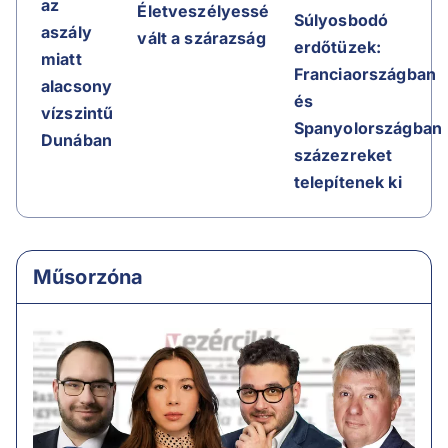
az
Életveszélyessé
Súlyosbodó
aszály
vált a szárazság
erdőtüzek:
miatt
Franciaországban
alacsony
és
vízszintű
Spanyolországban
Dunában
százezreket
telepítenek ki
Műsorzóna