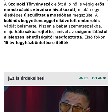
A
Szolnoki Törvényszék
előtt álló nő is végig
erős
menstruációs vérzésre hivatkozott
, miután egy
életképes
újszülöttet a mosdóban
megszülte. A
különös kegyetlenséggel elkövetett emberölés
vádját beismerte, hiszen a babát szemeteszsákba,
majd
hátizsákba rejtette
, amivel az
oxigénellátástól
a lélegzés lehetőségétől megfosztotta
. Első fokon
15 év fegyházbüntetésre ítélték
.