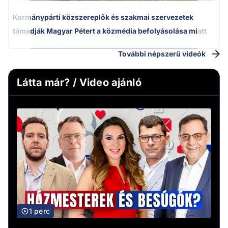
Kormánypárti közszereplők és szakmai szervezetek
támadják Magyar Pétert a közmédia befolyásolása miatt
További népszerű videók
Látta már? / Video ajánló
1 perc