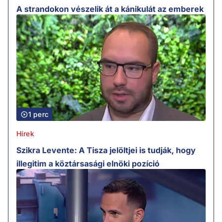
A strandokon vészelik át a kánikulát az emberek
1 perc
Hírek
Szikra Levente: A Tisza jelöltjei is tudják, hogy
illegitim a köztársasági elnöki pozíció