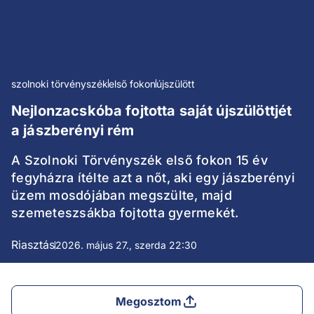
szolnoki törvényszék
első fokon
újszülött
Nejlonzacskóba fojtotta saját újszülöttjét
a jászberényi rém
A Szolnoki Törvényszék első fokon 15 év
fegyházra ítélte azt a nőt, aki egy jászberényi
üzem mosdójában megszülte, majd
szemeteszsákba fojtotta gyermekét.
Riasztás
2026. május 27., szerda 22:30
Megosztom