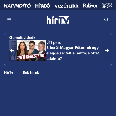
Kiemelt videók
1 perc
Sikerül Magyar Péternek egy
eléggé sértett államfőjelöltet
találnia?
HírTv
Kék hírek