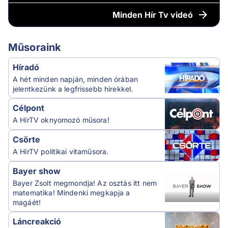
Minden
Hír Tv videó
Műsoraink
Híradó
A hét minden napján, minden órában
jelentkezünk a legfrissebb hírekkel.
Célpont
A HírTV oknyomozó műsora!
Csörte
A HírTV politikai vitaműsora.
Bayer show
Bayer Zsolt megmondja! Az osztás itt nem
matematika! Mindenki megkapja a
magáét!
Láncreakció