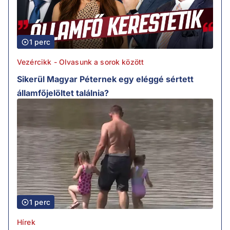
1 perc
Vezércikk - Olvasunk a sorok között
Sikerül Magyar Péternek egy eléggé sértett
államfőjelöltet találnia?
1 perc
Hírek