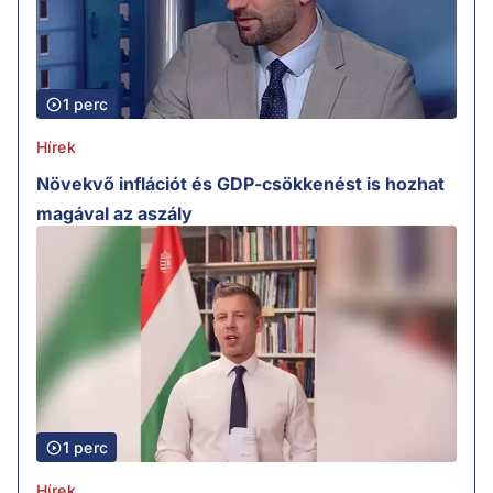
1 perc
Hírek
Növekvő inflációt és GDP-csökkenést is hozhat
magával az aszály
1 perc
Hírek