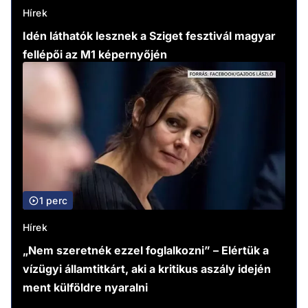
Hírek
Idén láthatók lesznek a Sziget fesztivál magyar
fellépői az M1 képernyőjén
1 perc
Hírek
„Nem szeretnék ezzel foglalkozni” – Elértük a
vízügyi államtitkárt, aki a kritikus aszály idején
ment külföldre nyaralni