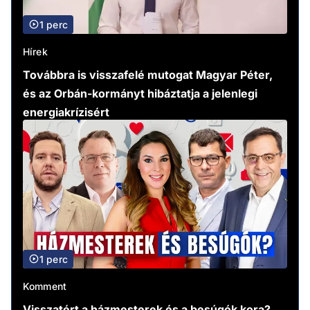
1 perc
Hírek
Továbbra is visszafelé mutogat Magyar Péter,
és az Orbán-kormányt hibáztatja a jelenlegi
energiakrízisért
1 perc
Komment
Visszatért a házmesterek és a besúgók kora?