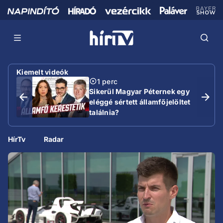
Kiemelt videók
1 perc
Sikerül Magyar Péternek egy
eléggé sértett államfőjelöltet
találnia?
HírTv
Radar