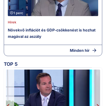
1 perc
Hírek
Növekvő inflációt és GDP-csökkenést is hozhat
magával az aszály
Minden hír
TOP 5
M
k