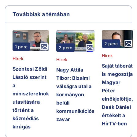
Továbbiak a témában
2 perc
1 perc
2 perc
Hírek
Hírek
Hírek
Saját táborát
Szentesi Zöldi
Nagy Attila
is megosztja
László szerint
Tibor: Bizalmi
Magyar
a
válságra utal a
Péter
miniszterelnök
kormányon
elnökjelöltje,
utasítására
belüli
Deák Dániel
történt a
kommunikációs
értékelt a
közmédiás
zavar
HírTV-ben
kirúgás