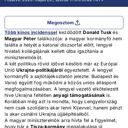
Megosztom
Több kínos incidenssel
kezdődött
Donald Tusk
és
Magyar Péter
találkozója: a magyar kormányfő nem
találta a helyét a katonai díszsorfal előtt, lengyel
hivatali kollégájának kellett útba igazítania a
miniszterelnököt.
A két politikus rövid idővel később már az Európai
Unió
Ukrajna-politikájáról
egyeztetett. A lengyel
kormányfő a sajtótájékoztatón jelezte: Budapest és
Varsó együtt fog működni a közös uniós álláspont
megfogalmazásában. A lengyel vezető elkötelezett
híve Ukrajna feltétlen
anyagi támogatásának
is.
Korábban még azt is mondta, hogy Lengyelország
nem csak szolidáris akar lenni Kijevvel, hanem pénzt
is akar csinálni Ukrajna újjáépítéséből.
A magyar miniszterelnök arra hívta fel a figyelmet,
hogy bár a
Tisza-kormány
megalakulása új