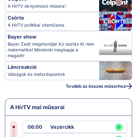
A HírTV oknyomozó műsora!
Csörte
A HírTV politikai vitaműsora.
Bayer show
Bayer Zsolt megmondja! Az osztás itt nem
matematika! Mindenki megkapja a
magáét!
Láncreakció
Válságok és metszéspontok
Tovább az összes műsorhoz
A HírTV mai műsorai
06:00
Vezércikk