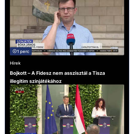
1 perc
Hírek
Bojkott – A Fidesz nem asszisztál a Tisza
illegitim színjátékához