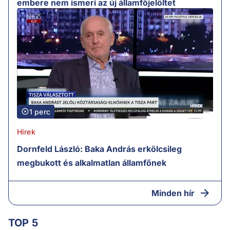
embere nem ismeri az új államfőjelöltet
1 perc
Hírek
Dornfeld László: Baka András erkölcsileg
megbukott és alkalmatlan államfőnek
Minden hír
TOP 5