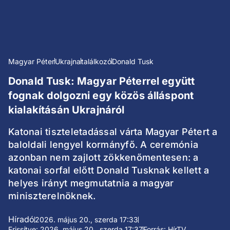
Magyar Péter
Ukrajna
találkozó
Donald Tusk
Donald Tusk: Magyar Péterrel együtt
fognak dolgozni egy közös álláspont
kialakításán Ukrajnáról
Katonai tiszteletadással várta Magyar Pétert a
baloldali lengyel kormányfő. A ceremónia
azonban nem zajlott zökkenőmentesen: a
katonai sorfal előtt Donald Tusknak kellett a
helyes irányt megmutatnia a magyar
miniszterelnöknek.
Híradó
2026. május 20., szerda 17:33
Frissítve: 2026. május 20., szerda 17:37
Forrás: HírTV