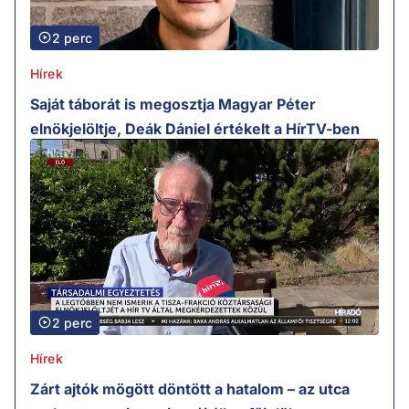
2 perc
Hírek
Saját táborát is megosztja Magyar Péter
elnökjelöltje, Deák Dániel értékelt a HírTV-ben
2 perc
Hírek
Zárt ajtók mögött döntött a hatalom – az utca