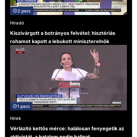
2 perc
Híradó
Kiszivárgott a botrányos felvétel: hisztériás
rohamot kapott a lebukott miniszterelnök
1 perc
Hírek
Vérlázító kettős mérce: halálosan fenyegetik az
aktivistát, a hatalom pedig hallgat