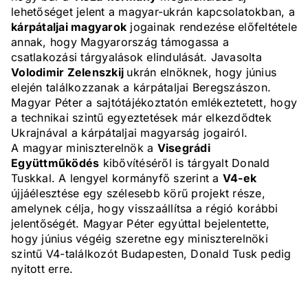
lehetőséget jelent a magyar-ukrán kapcsolatokban, a
kárpátaljai magyarok
jogainak rendezése előfeltétele
annak, hogy Magyarország támogassa a
csatlakozási tárgyalások elindulását. Javasolta
Volodimir Zelenszkij
ukrán elnöknek, hogy június
elején találkozzanak a kárpátaljai Beregszászon.
Magyar Péter a sajtótájékoztatón emlékeztetett, hogy
a technikai szintű egyeztetések már elkezdődtek
Ukrajnával a kárpátaljai magyarság jogairól.
A magyar miniszterelnök a
Visegrádi
Együttműködés
kibővítéséről is tárgyalt Donald
Tuskkal. A lengyel kormányfő szerint a
V4-ek
újjáélesztése egy szélesebb körű projekt része,
amelynek célja, hogy visszaállítsa a régió korábbi
jelentőségét. Magyar Péter egyúttal bejelentette,
hogy június végéig szeretne egy miniszterelnöki
szintű V4-találkozót Budapesten, Donald Tusk pedig
nyitott erre.