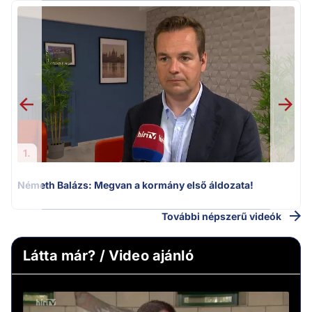
H
1.
Németh Balázs: Megvan a kormány első áldozata!
További népszerű videók
Látta már? / Video ajánló