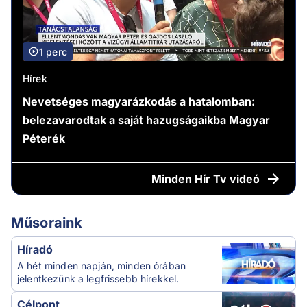
1 perc
Hírek
Nevetséges magyarázkodás a hatalomban:
belezavarodtak a saját hazugságaikba Magyar
Péterék
Minden
Hír Tv videó
Műsoraink
Híradó
A hét minden napján, minden órában
jelentkezünk a legfrissebb hírekkel.
Célpont