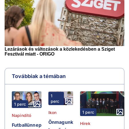
Továbbiak a témában
1
perc
1 perc
1 perc
Ikon
Napindító
Önmagunk
Hírek
Futballünnep