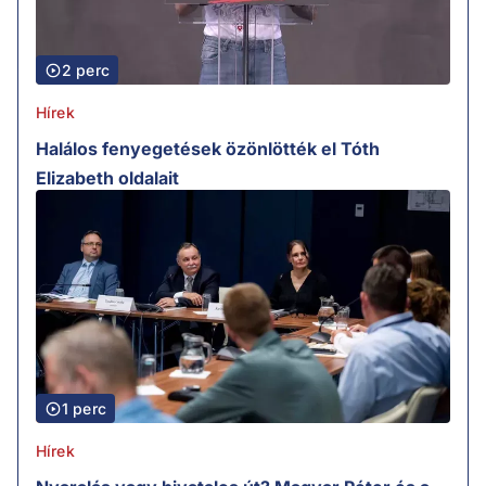
2 perc
Hírek
Halálos fenyegetések özönlötték el Tóth
Elizabeth oldalait
1 perc
Hírek