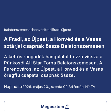
balatonszemesen
honvéd
fradi
fradi újpest
A Fradi, az Újpest, a Honvéd és a Vasas
sztárjai csapnak össze Balatonszemesen
A kettős rangadók hangulatát hozza vissza a
Pünkösdi All Star Torna Balatonszemesen. A
Ferencváros, az Újpest, a Honvéd és a Vasas
öregfiú csapatai csapnak össze.
Napindító
2026. május 20., szerda 09:34
Forrás: Hír TV
Megosztom