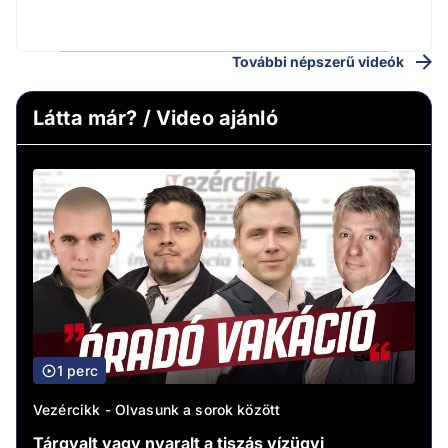
További népszerű videók
Látta már? / Video ajánló
1 perc
Vezércikk - Olvasunk a sorok között
Tárgyalt vagy nyaralt a tiszás vízügyi