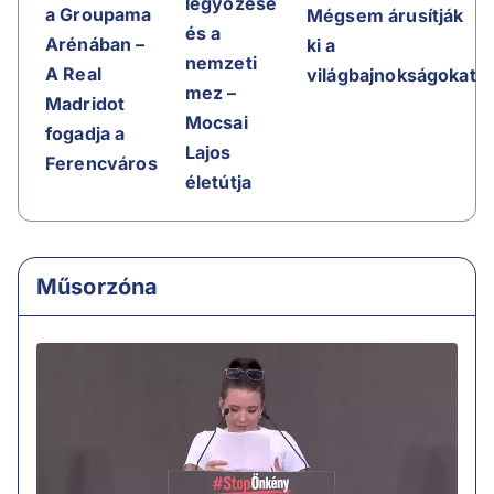
legyőzése
a Groupama
Mégsem árusítják
és a
Arénában –
ki a
nemzeti
A Real
világbajnokságokat
mez –
Madridot
Mocsai
fogadja a
Lajos
Ferencváros
életútja
Műsorzóna