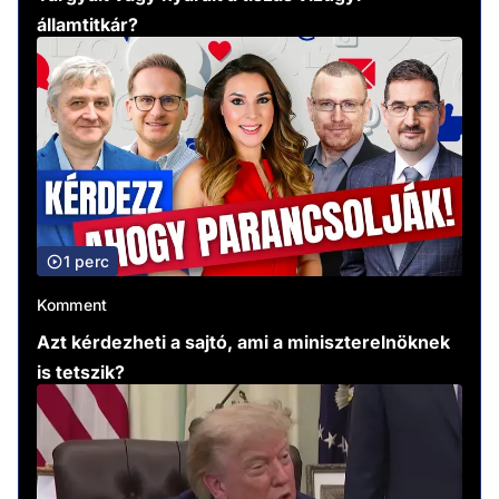
államtitkár?
1 perc
Komment
Azt kérdezheti a sajtó, ami a miniszterelnöknek
is tetszik?