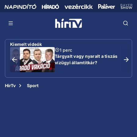
Kiemelt videók
1 perc
Tárgyalt vagy nyaralt a tiszás
vízügyi államtitkár?
HírTv
Sport