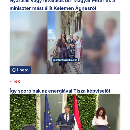
Nyaralás vagy hivatalos út? Magyar Péter és a
miniszter mást állít Kelemen Ágnesről
1 perc
Hírek
Így spórolnak az energiával Tisza képviselői