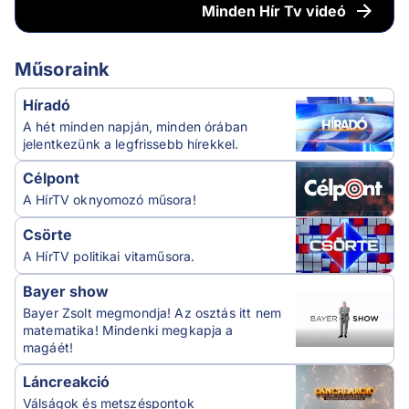
Minden
Hír Tv videó
Műsoraink
Híradó
A hét minden napján, minden órában
jelentkezünk a legfrissebb hírekkel.
Célpont
A HírTV oknyomozó műsora!
Csörte
A HírTV politikai vitaműsora.
Bayer show
Bayer Zsolt megmondja! Az osztás itt nem
matematika! Mindenki megkapja a
magáét!
Láncreakció
Válságok és metszéspontok