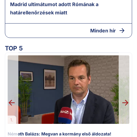
Madrid ultimátumot adott Rómának a
határellenőrzések miatt
Minden hír
TOP 5
v
1.
Németh Balázs: Megvan a kormány első áldozata!