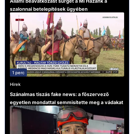
Állami beavatkozást sürget a Mi Hazánk a
szalonnai betelepítések ügyében
1 perc
Hírek
Szánalmas tiszás fake news: a főszervező
egyetlen mondattal semmisítette meg a vádakat