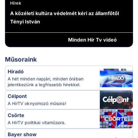
Hírek
A közéleti kultúra védelmét kéri az államfőtől
Tényi István
Minden
Hír Tv videó
Műsoraink
Híradó
A hét minden napján, minden órában
jelentkezünk a legfrissebb hírekkel.
Célpont
A HírTV oknyomozó műsora!
Csörte
A HírTV politikai vitaműsora.
Bayer show