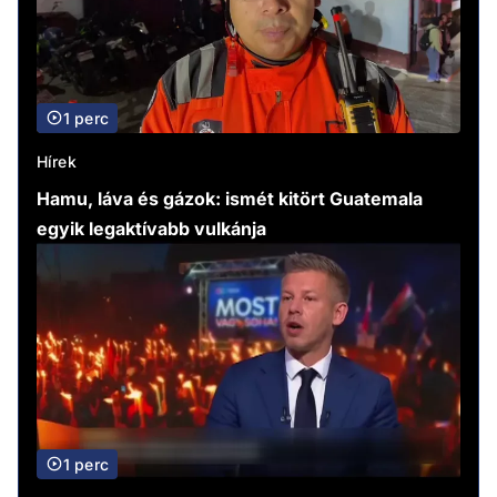
1 perc
Hírek
Hamu, láva és gázok: ismét kitört Guatemala
egyik legaktívabb vulkánja
1 perc