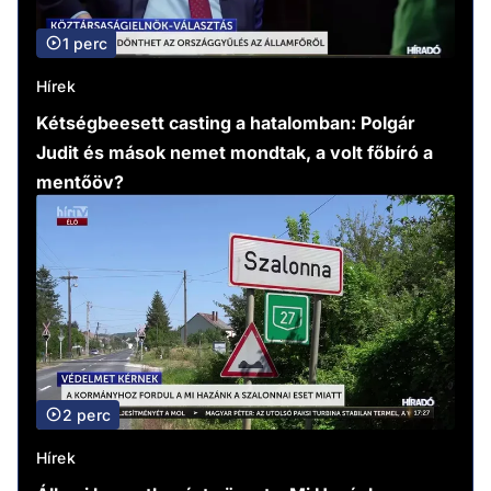
1 perc
Hírek
Kétségbeesett casting a hatalomban: Polgár
Judit és mások nemet mondtak, a volt főbíró a
mentőöv?
2 perc
Hírek