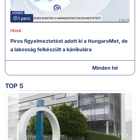
1 perc
Hírek
Piros figyelmeztetést adott ki a HungaroMet, de
a lakosság felkészült a kánikulára
Minden hír
TOP 5
A