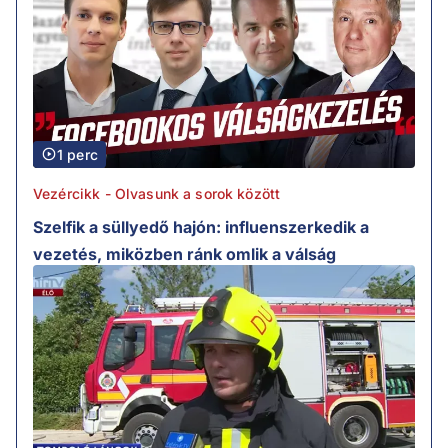
1 perc
Vezércikk - Olvasunk a sorok között
Szelfik a süllyedő hajón: influenszerkedik a
vezetés, miközben ránk omlik a válság