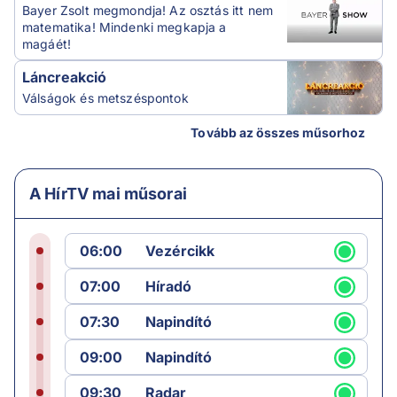
Bayer Zsolt megmondja! Az osztás itt nem
matematika! Mindenki megkapja a
magáét!
Láncreakció
Válságok és metszéspontok
Tovább az összes műsorhoz
A HírTV mai műsorai
06:00
Vezércikk
07:00
Híradó
07:30
Napindító
09:00
Napindító
09:30
Radar