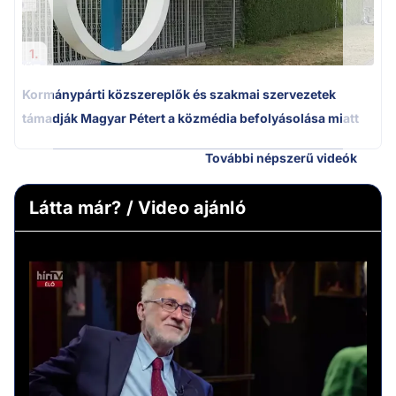
1.
Kormánypárti közszereplők és szakmai szervezetek
támadják Magyar Pétert a közmédia befolyásolása miatt
További népszerű videók
Látta már? / Video ajánló