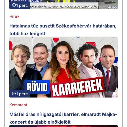
1 perc
Hírek
Hatalmas tűz pusztít Székesfehérvár határában,
több ház leégett
1 perc
Komment
Másfél órás hírigazgatói karrier, elmaradt Majka-
koncert és újabb elnökjelölt