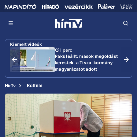
Kiemelt videók
1 perc
Paks leállt: mások megoldást
kerestek, a Tisza-kormány
magyarázatot adott
HírTv
Külföld