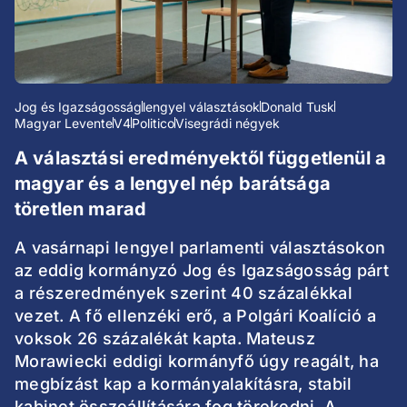
Jog és Igazságosság
lengyel választások
Donald Tusk
Magyar Levente
V4
Politico
Visegrádi négyek
A választási eredményektől függetlenül a
magyar és a lengyel nép barátsága
töretlen marad
A vasárnapi lengyel parlamenti választásokon
az eddig kormányzó Jog és Igazságosság párt
a részeredmények szerint 40 százalékkal
vezet. A fő ellenzéki erő, a Polgári Koalíció a
voksok 26 százalékát kapta. Mateusz
Morawiecki eddigi kormányfő úgy reagált, ha
megbízást kap a kormányalakításra, stabil
kabinet összeállítására fog törekedni. A