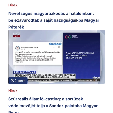
Hírek
Nevetséges magyarázkodás a hatalomban:
belezavarodtak a saját hazugságaikba Magyar
Péterék
2 perc
Hírek
Szürreális államfő-casting: a sortüzek
védelmezőjét tolja a Sándor-palotába Magyar
Péter