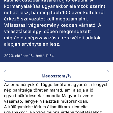
kormányalakítás ugyanakkor elemzők szerint
nehéz lesz, bár még több 100 ezer külföldről
érkező szavazatot kell megszámlálni.
Választási végeredmény kedden várható. A
választással egy időben megrendezett
migrációs népszavazás a részvételi adatok
alapján érvénytelen lesz.
2023. október 16., hétfő 11:54
Megosztom
Az eredményektől függetlenül a magyar és a lengyel
nép barátsága töretlen marad, ami alapja a jó
együttműködésnek - mondta Magyar Levente
vasárnap, lengyel választási műsorunkban.
A külügyminisztérium államtitkára kiemelte
ugyanakkor, a közös munka érdemi folytatásához