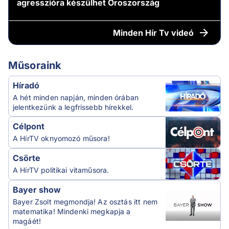
agresszióra készülhet Oroszország
Minden
Hír Tv videó
Műsoraink
Híradó
A hét minden napján, minden órában
jelentkezünk a legfrissebb hírekkel.
Célpont
A HírTV oknyomozó műsora!
Csörte
A HírTV politikai vitaműsora.
Bayer show
Bayer Zsolt megmondja! Az osztás itt nem
matematika! Mindenki megkapja a
magáét!