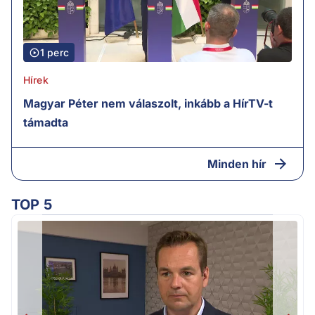
1 perc
Hírek
Magyar Péter nem válaszolt, inkább a HírTV-t
támadta
Minden hír
TOP 5
H