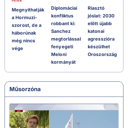
Hírek
Riasztó
Diplomáciai
Megnyithatják
jóslat: 2030
konfliktus
a Hormuzi-
előtt újabb
robbant ki:
szorost, de a
katonai
Sanchez
háborúnak
agresszióra
megtorlással
még nincs
készülhet
fenyegeti
vége
Oroszország
Meloni
kormányát
Műsorzóna