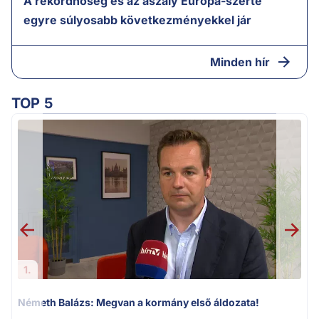
A rekordhőség és az aszály Európa-szerte
egyre súlyosabb következményekkel jár
Minden hír
TOP 5
1.
Németh Balázs: Megvan a kormány első áldozata!