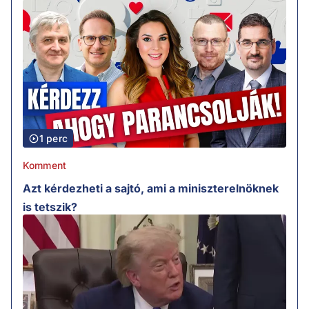
1 perc
Komment
Azt kérdezheti a sajtó, ami a miniszterelnöknek
is tetszik?