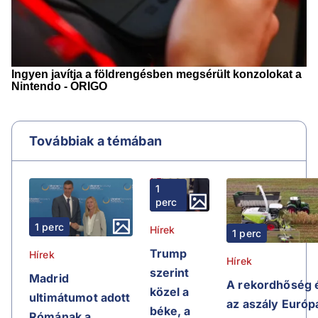
Továbbiak a témában
1
perc
1 perc
Hírek
1 perc
Trump
Hírek
Hírek
szerint
Madrid
A rekordhőség 
közel a
ultimátumot adott
az aszály Európ
béke, a
Rómának a