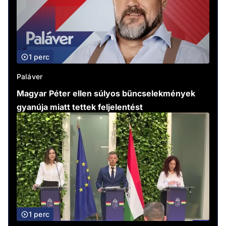
1 perc
Paláver
Magyar Péter ellen súlyos bűncselekmények
gyanúja miatt tettek feljelentést
1 perc