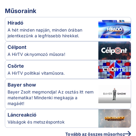
Műsoraink
Híradó
A hét minden napján, minden órában
jelentkezünk a legfrissebb hírekkel.
Célpont
A HírTV oknyomozó műsora!
Csörte
A HírTV politikai vitaműsora.
Bayer show
Bayer Zsolt megmondja! Az osztás itt nem
matematika! Mindenki megkapja a
magáét!
Láncreakció
Válságok és metszéspontok
Tovább az összes műsorhoz