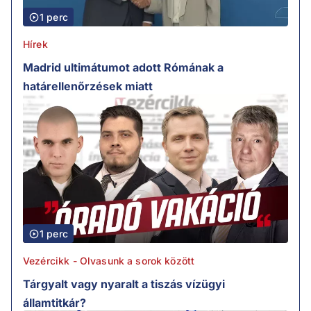
1 perc
Hírek
Madrid ultimátumot adott Rómának a
határellenőrzések miatt
1 perc
Vezércikk - Olvasunk a sorok között
Tárgyalt vagy nyaralt a tiszás vízügyi
államtitkár?