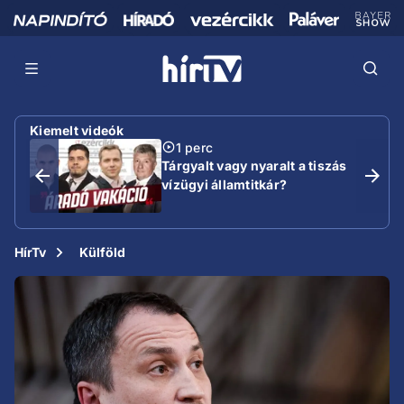
Kiemelt videók
1 perc
Tárgyalt vagy nyaralt a tiszás
vízügyi államtitkár?
HírTv
Külföld