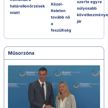
szerte egyre
Közel-
határellenőrzések
súlyosabb
Keleten
miatt
következménye
tovább nő
jár
a
feszültség
Műsorzóna