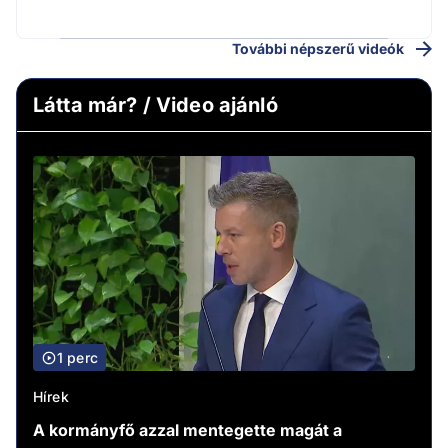
v
További népszerű videók
Látta már? / Video ajánló
1 perc
Hírek
A kormányfő azzal mentegette magát a