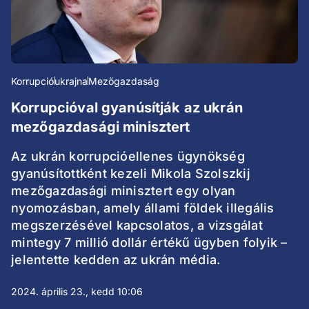
Korrupció
ukrajna
Mezőgazdaság
Korrupcióval gyanúsítják az ukrán
mezőgazdasági minisztert
Az ukrán korrupcióellenes ügynökség
gyanúsítottként kezeli Mikola Szolszkij
mezőgazdasági minisztert egy olyan
nyomozásban, amely állami földek illegális
megszerzésével kapcsolatos, a vizsgálat
mintegy 7 millió dollár értékű ügyben folyik –
jelentette kedden az ukrán média.
2024. április 23., kedd 10:06