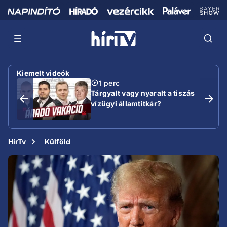
Kiemelt videók
1 perc
Tárgyalt vagy nyaralt a tiszás
vízügyi államtitkár?
HírTv
Külföld