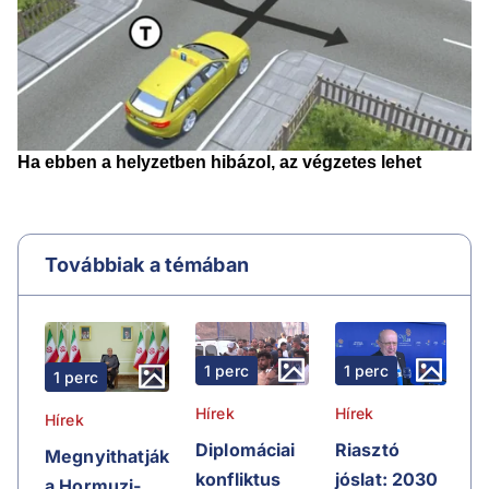
Továbbiak a témában
1 perc
1 perc
1 perc
Hírek
Hírek
Hírek
Riasztó
Diplomáciai
Megnyithatják
jóslat: 2030
konfliktus
a Hormuzi-