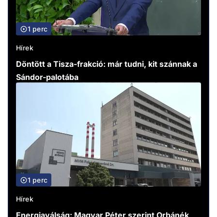
1 perc
Hírek
Döntött a Tisza-frakció: már tudni, kit szánnak a
Sándor-palotába
1 perc
Hírek
Energiaválság: Magyar Péter szerint Orbánék