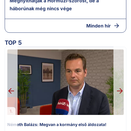
Megnyithatják a Hormuzi-szorost, de a
háborúnak még nincs vége
Minden hír
TOP 5
v
1.
Németh Balázs: Megvan a kormány első áldozata!