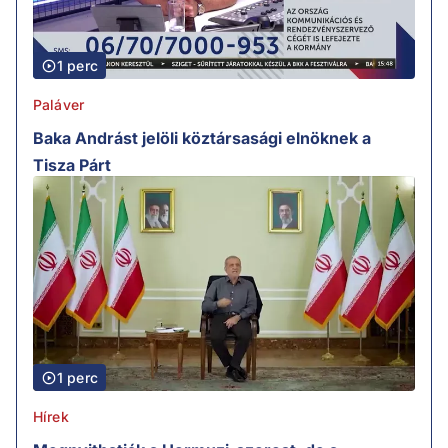
1 perc
Paláver
Baka Andrást jelöli köztársasági elnöknek a
Tisza Párt
1 perc
Hírek