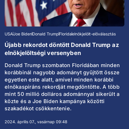
USA
Joe Biden
Donald Trump
Florida
elnökjelölt-előválasztás
Újabb rekordot döntött Donald Trump az
elnökjelöltségi versenyben
Donald Trump szombaton Floridában minden
korábbinál nagyobb adományt gyűjtött össze
egyetlen este alatt, amivel minden korábbi
elnökaspiráns rekordját megdöntötte. A több
mint 50 millió dolláros adománnyal sikerült a
közte és a Joe Biden kampánya közötti
szakadékot csökkentenie.
2024. április 07., vasárnap 09:48