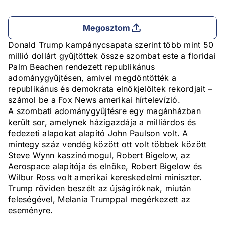
Megosztom
Donald Trump kampánycsapata szerint több mint 50
millió dollárt gyűjtöttek össze szombat este a floridai
Palm Beachen rendezett republikánus
adománygyűjtésen, amivel megdöntötték a
republikánus és demokrata elnökjelöltek rekordjait –
számol be a Fox News amerikai hírtelevízió.
A szombati adománygyűjtésre egy magánházban
került sor, amelynek házigazdája a milliárdos és
fedezeti alapokat alapító John Paulson volt. A
mintegy száz vendég között ott volt többek között
Steve Wynn kaszinómogul, Robert Bigelow, az
Aerospace alapítója és elnöke, Robert Bigelow és
Wilbur Ross volt amerikai kereskedelmi miniszter.
Trump röviden beszélt az újságíróknak, miután
feleségével, Melania Trumppal megérkezett az
eseményre.