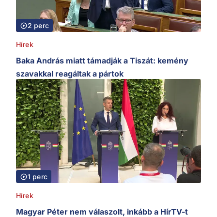
2 perc
Hírek
Baka András miatt támadják a Tiszát: kemény
szavakkal reagáltak a pártok
1 perc
Hírek
Magyar Péter nem válaszolt, inkább a HírTV-t