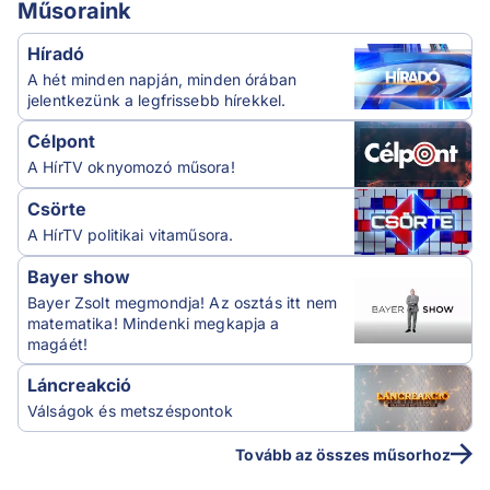
Műsoraink
Híradó
A hét minden napján, minden órában
jelentkezünk a legfrissebb hírekkel.
Célpont
A HírTV oknyomozó műsora!
Csörte
A HírTV politikai vitaműsora.
Bayer show
Bayer Zsolt megmondja! Az osztás itt nem
matematika! Mindenki megkapja a
magáét!
Láncreakció
Válságok és metszéspontok
Tovább az összes műsorhoz