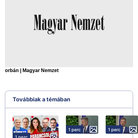
Továbbiak a témában
1 perc
1 perc
1 perc