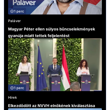
1 perc
Paláver
Magyar Péter ellen súlyos bűncselekmények
gyanúja miatt tettek feljelentést
1 perc
Hírek
Elkezdődött az NVVH elnökének kiválasztása