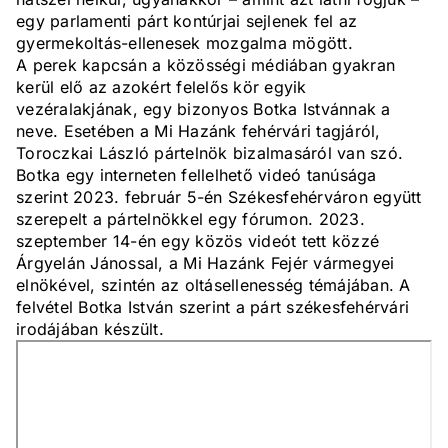
egy parlamenti párt kontúrjai sejlenek fel az
gyermekoltás-ellenesek mozgalma mögött.
A perek kapcsán a közösségi médiában gyakran
kerül elő az azokért felelős kör egyik
vezéralakjának, egy bizonyos Botka Istvánnak a
neve. Esetében a Mi Hazánk fehérvári tagjáról,
Toroczkai László pártelnök bizalmasáról van szó.
Botka egy interneten fellelhető videó tanúsága
szerint 2023. február 5-én Székesfehérváron együtt
szerepelt a pártelnökkel egy fórumon. 2023.
szeptember 14-én egy közös videót tett közzé
Árgyelán Jánossal, a Mi Hazánk Fejér vármegyei
elnökével, szintén az oltásellenesség témájában. A
felvétel Botka István szerint a párt székesfehérvári
irodájában készült.