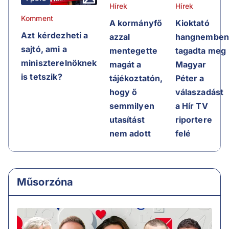
Hírek
Hírek
Komment
A kormányfő
Kioktató
Azt kérdezheti a
azzal
hangnembe
sajtó, ami a
mentegette
tagadta meg
miniszterelnöknek
magát a
Magyar
is tetszik?
tájékoztatón,
Péter a
hogy ő
válaszadást
semmilyen
a Hír TV
utasítást
riportere
nem adott
felé
Műsorzóna