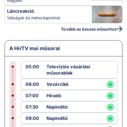
magáét!
Láncreakció
Válságok és metszéspontok
Tovább az összes műsorhoz
A HírTV mai műsorai
05:00
Televíziós vásárlási
műsorablak
06:00
Vezércikk
07:00
Híradó
07:30
Napindító
09:00
Napindító