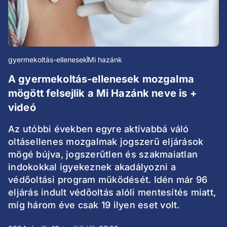
gyermekoltás-ellenesek
Mi hazánk
A gyermekoltás-ellenesek mozgalma
mögött felsejlik a Mi Hazánk neve is +
videó
Az utóbbi években egyre aktívabbá váló
oltásellenes mozgalmak jogszerű eljárások
mögé bújva, jogszerűtlen és szakmaiatlan
indokokkal igyekeznek akadályozni a
védőoltási program működését. Idén már 96
eljárás indult védőoltás alóli mentesítés miatt,
míg három éve csak 19 ilyen eset volt.