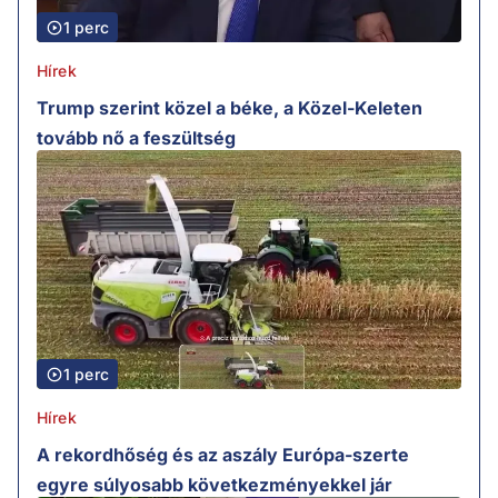
1 perc
Hírek
Trump szerint közel a béke, a Közel-Keleten
tovább nő a feszültség
1 perc
Hírek
A rekordhőség és az aszály Európa-szerte
egyre súlyosabb következményekkel jár