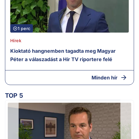
1 perc
Hírek
Kioktató hangnemben tagadta meg Magyar
Péter a válaszadást a Hír TV riportere felé
Minden hír
TOP 5
F