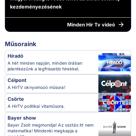
kezdeményezésének
Minden
Hír Tv videó
Műsoraink
Híradó
A hét minden napján, minden órában
jelentkezünk a legfrissebb hírekkel.
Célpont
A HírTV oknyomozó műsora!
Csörte
A HírTV politikai vitaműsora.
Bayer show
Bayer Zsolt megmondja! Az osztás itt nem
matematika! Mindenki megkapja a