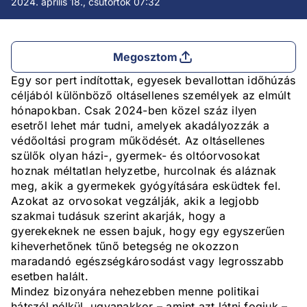
2024. április 18., csütörtök 07:32
Megosztom
Egy sor pert indítottak, egyesek bevallottan időhúzás
céljából különböző oltásellenes személyek az elmúlt
hónapokban. Csak 2024-ben közel száz ilyen
esetről lehet már tudni, amelyek akadályozzák a
védőoltási program működését. Az oltásellenes
szülők olyan házi-, gyermek- és oltóorvosokat
hoznak méltatlan helyzetbe, hurcolnak és aláznak
meg, akik a gyermekek gyógyítására esküdtek fel.
Azokat az orvosokat vegzálják, akik a legjobb
szakmai tudásuk szerint akarják, hogy a
gyerekeknek ne essen bajuk, hogy egy egyszerűen
kiheverhetőnek tűnő betegség ne okozzon
maradandó egészségkárosodást vagy legrosszabb
esetben halált.
Mindez bizonyára nehezebben menne politikai
hátszél nélkül, ugyanakkor – amint azt látni fogjuk –