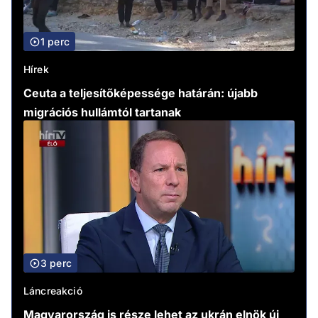
1 perc
Hírek
Ceuta a teljesítőképessége határán: újabb
migrációs hullámtól tartanak
3 perc
Láncreakció
Magyarország is része lehet az ukrán elnök új