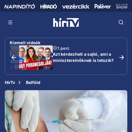
Kiemelt videók
1 perc
Azt kérdezheti a sajtó, ami a
miniszterelnöknek is tetszik?
HírTv
Belföld