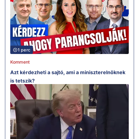
1 perc
Komment
Azt kérdezheti a sajtó, ami a miniszterelnöknek
is tetszik?