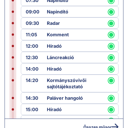
07:30
Napindító
09:00
Napindító
09:30
Radar
11:05
Komment
12:00
Híradó
12:30
Láncreakció
14:00
Híradó
14:20
Kormányszóvivői
sajtótájékoztató
14:30
Paláver hangoló
15:00
Híradó
15:30
Paláver
Összes műsor