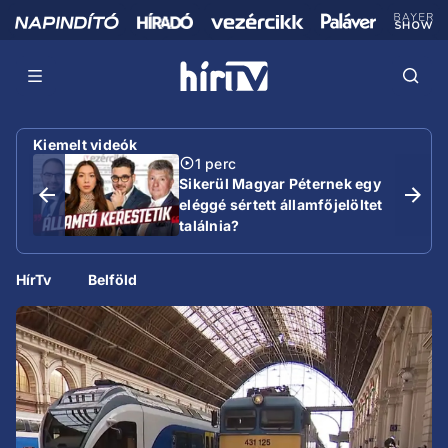
Kiemelt videók
1 perc
Sikerül Magyar Péternek egy
eléggé sértett államfőjelöltet
találnia?
HírTv
Belföld