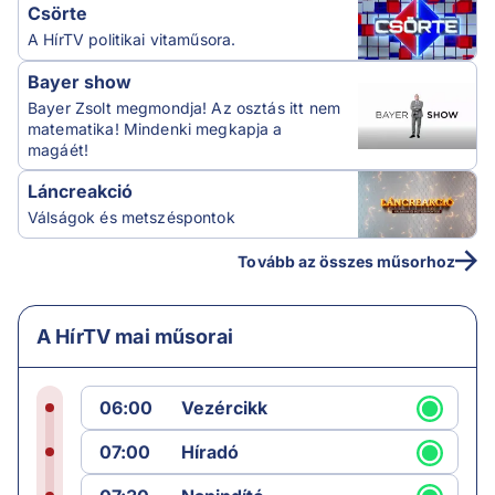
Csörte
A HírTV politikai vitaműsora.
Bayer show
Bayer Zsolt megmondja! Az osztás itt nem
matematika! Mindenki megkapja a
magáét!
Láncreakció
Válságok és metszéspontok
Tovább az összes műsorhoz
A HírTV mai műsorai
06:00
Vezércikk
07:00
Híradó