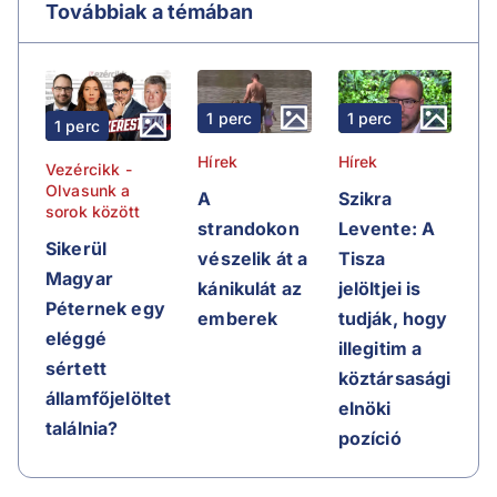
Továbbiak a témában
1 perc
1 perc
1 perc
Hírek
Hírek
Vezércikk -
Olvasunk a
A
Szikra
sorok között
strandokon
Levente: A
Sikerül
vészelik át a
Tisza
Magyar
kánikulát az
jelöltjei is
Péternek egy
emberek
tudják, hogy
eléggé
illegitim a
sértett
köztársasági
államfőjelöltet
elnöki
találnia?
pozíció