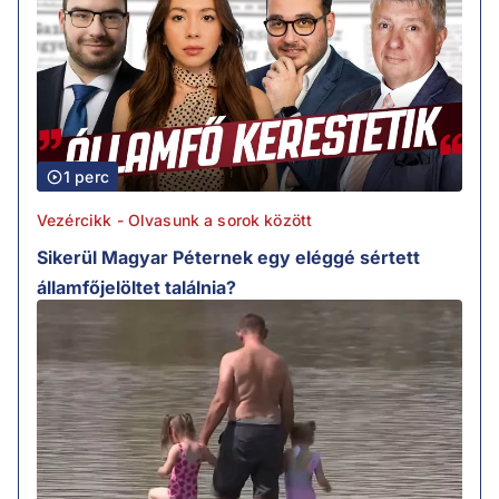
1 perc
Vezércikk - Olvasunk a sorok között
Sikerül Magyar Péternek egy eléggé sértett
államfőjelöltet találnia?