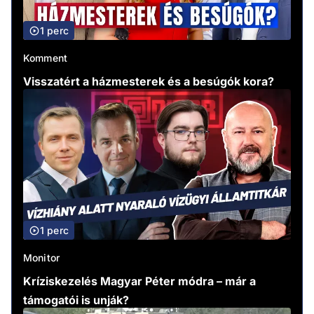
1 perc
Komment
Visszatért a házmesterek és a besúgók kora?
1 perc
Monitor
Kríziskezelés Magyar Péter módra – már a
támogatói is unják?