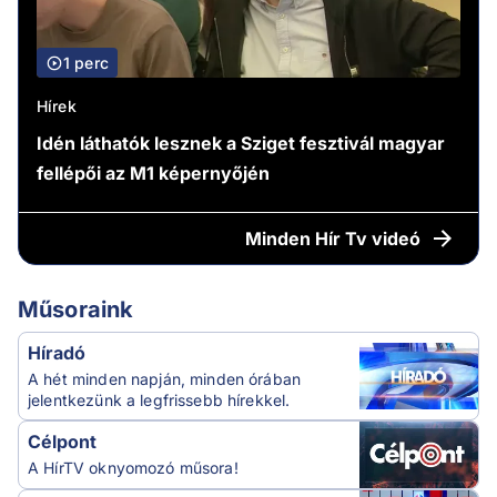
1 perc
Hírek
Idén láthatók lesznek a Sziget fesztivál magyar
fellépői az M1 képernyőjén
Minden
Hír Tv videó
Műsoraink
Híradó
A hét minden napján, minden órában
jelentkezünk a legfrissebb hírekkel.
Célpont
A HírTV oknyomozó műsora!