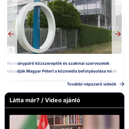
M
k
1.
Kormánypárti közszereplők és szakmai szervezetek
támadják Magyar Pétert a közmédia befolyásolása miatt
További népszerű videók
Látta már? / Video ajánló