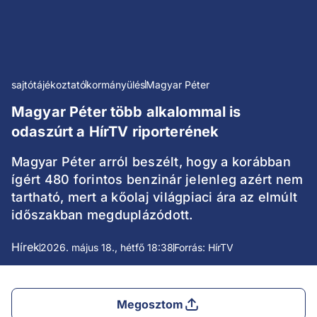
sajtótájékoztató
kormányülés
Magyar Péter
Magyar Péter több alkalommal is
odaszúrt a HírTV riporterének
Magyar Péter arról beszélt, hogy a korábban
ígért 480 forintos benzinár jelenleg azért nem
tartható, mert a kőolaj világpiaci ára az elmúlt
időszakban megduplázódott.
Hírek
2026. május 18., hétfő 18:38
Forrás: HírTV
Megosztom