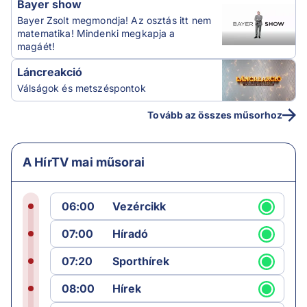
Bayer show
Bayer Zsolt megmondja! Az osztás itt nem
matematika! Mindenki megkapja a
magáét!
Láncreakció
Válságok és metszéspontok
Tovább az összes műsorhoz
A HírTV mai műsorai
06:00
Vezércikk
07:00
Híradó
07:20
Sporthírek
08:00
Hírek