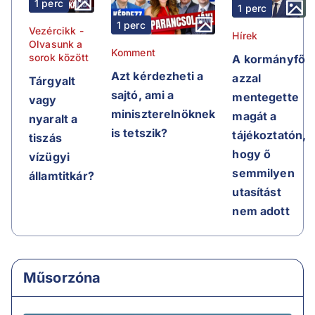
1 perc
1 perc
1 perc
Vezércikk -
Hírek
Olvasunk a
Komment
sorok között
A kormányfő
Azt kérdezheti a
azzal
Tárgyalt
sajtó, ami a
mentegette
vagy
miniszterelnöknek
magát a
nyaralt a
is tetszik?
tájékoztatón,
tiszás
hogy ő
vízügyi
semmilyen
államtitkár?
utasítást
nem adott
Műsorzóna