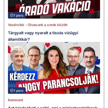
1 perc
Vezércikk - Olvasunk a sorok között
Tárgyalt vagy nyaralt a tiszás vízügyi
államtitkár?
1 perc
Komment
Azt kérdezheti a sajtó, ami a miniszterelnöknek