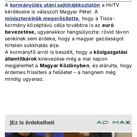
A
kormányülés utáni sajtótájékoztatón
a HírTV
kérdéseire is válaszolt Magyar Péter. A
miniszterelnök megerősítette
, hogy a Tisza-
kormány középtávú célja továbbra is az
euró
bevezetése,
ugyanakkor hangsúlyozta: rövid távon
senkinek sem érdeke, hogy a magyar gazdaságot
hirtelen sokkhatás érje.
A kormányfő arról is beszélt, hogy a
közigazgatási
államtitkárok
kinevezése még a mai napon
megjelenhet a
Magyar Közlönyben
, és elárulta, hogy
érdemes frissíteni a felületet – a hangnem még
mindig ugyanaz.