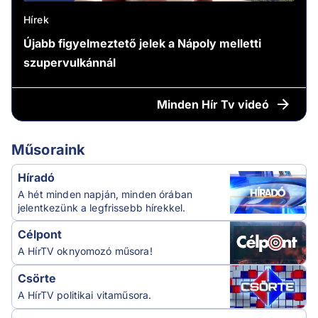
Hírek
Újabb figyelmeztető jelek a Nápoly melletti
szupervulkánnál
Minden
Hír Tv videó
Műsoraink
Híradó
A hét minden napján, minden órában
jelentkezünk a legfrissebb hírekkel.
Célpont
A HírTV oknyomozó műsora!
Csörte
A HírTV politikai vitaműsora.