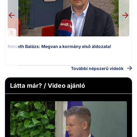
1.
Németh Balázs: Megvan a kormány első áldozata!
v
További népszerű videók
Látta már? / Video ajánló