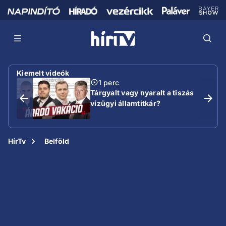
Kiemelt videók
1 perc
Tárgyalt vagy nyaralt a tiszás
vízügyi államtitkár?
HírTv
Belföld