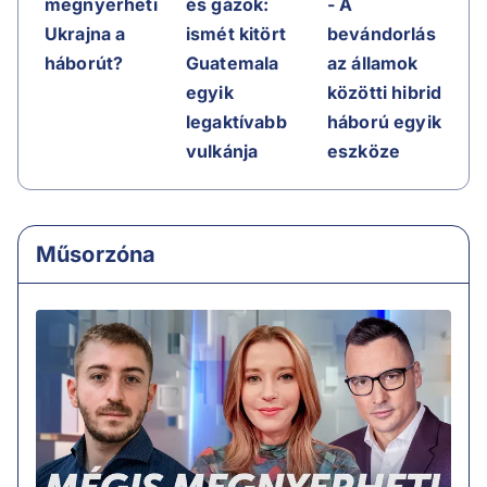
megnyerheti
és gázok:
- A
Ukrajna a
ismét kitört
bevándorlás
háborút?
Guatemala
az államok
egyik
közötti hibrid
legaktívabb
háború egyik
vulkánja
eszköze
Műsorzóna