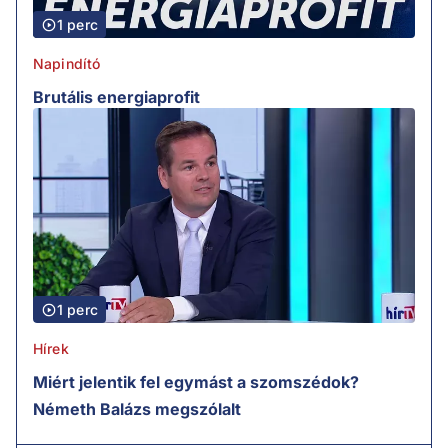
1 perc
Napindító
Brutális energiaprofit
1 perc
Hírek
Miért jelentik fel egymást a szomszédok?
Németh Balázs megszólalt