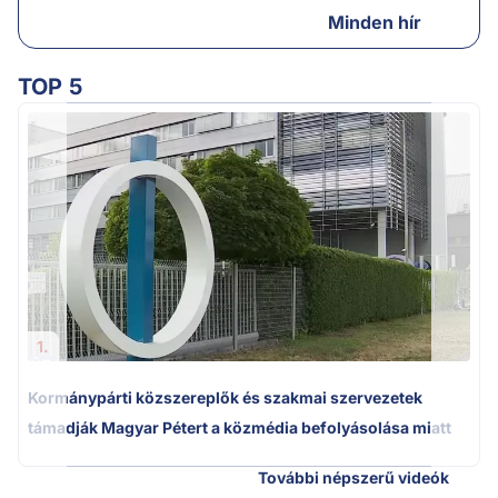
Minden hír
TOP 5
1.
Kormánypárti közszereplők és szakmai szervezetek
támadják Magyar Pétert a közmédia befolyásolása miatt
További népszerű videók