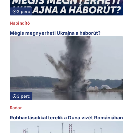
2 perc
Napindító
Mégis megnyerheti Ukrajna a háborút?
3 perc
Radar
Robbantásokkal terelik a Duna vizét Romániában