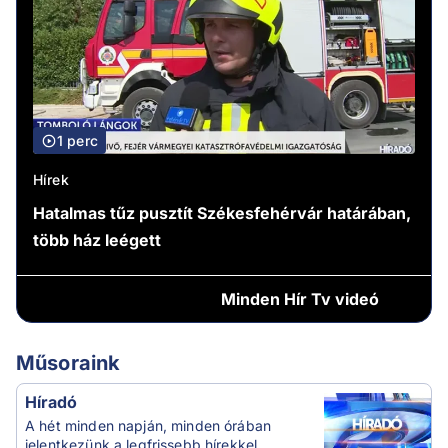
1 perc
Hírek
Hatalmas tűz pusztít Székesfehérvár határában,
több ház leégett
Minden
Hír Tv videó
Műsoraink
Híradó
A hét minden napján, minden órában
jelentkezünk a legfrissebb hírekkel.