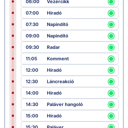
06:00
Vezércikk
07:00
Híradó
07:30
Napindító
09:00
Napindító
09:30
Radar
11:05
Komment
12:00
Híradó
12:30
Láncreakció
14:00
Híradó
14:30
Paláver hangoló
15:00
Híradó
15:30
Paláver