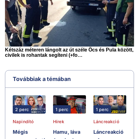
Továbbiak a témában
2 perc
1 perc
1 perc
Napindító
Hírek
Láncreakció
Mégis
Hamu, láva
Láncreakció