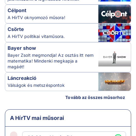
Célpont
A HírTV oknyomozó műsora!
Csörte
A HírTV politikai vitaműsora.
Bayer show
Bayer Zsolt megmondja! Az osztás itt nem
matematika! Mindenki megkapja a
magáét!
Láncreakció
Válságok és metszéspontok
Tovább az összes műsorhoz
A HírTV mai műsorai