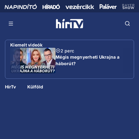
Kiemelt videók
2 perc
Mégis megnyerheti Ukrajna a
háborút?
HírTv
Külföld