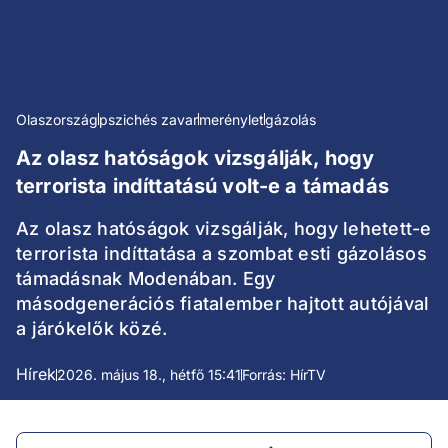
Olaszország
pszichés zavar
merénylet
gázolás
Az olasz hatóságok vizsgálják, hogy
terrorista indíttatású volt-e a támadás
Az olasz hatóságok vizsgálják, hogy lehetett-e
terrorista indíttatása a szombat esti gázolásos
támadásnak Modenában. Egy
másodgenerációs fiatalember hajtott autójával
a járókelők közé.
Hírek
2026. május 18., hétfő 15:41
Forrás: HírTV