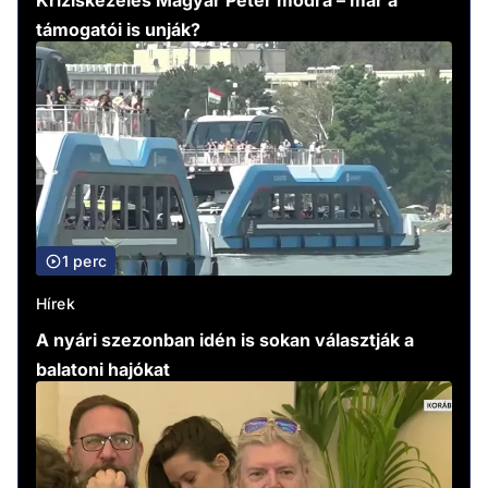
Kríziskezelés Magyar Péter módra – már a
támogatói is unják?
1 perc
Hírek
A nyári szezonban idén is sokan választják a
balatoni hajókat