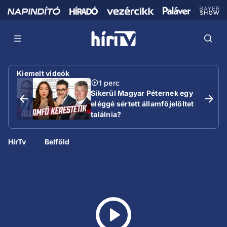
Kiemelt videók
1 perc
Sikerül Magyar Péternek egy
eléggé sértett államfőjelöltet
találnia?
HírTv
Belföld