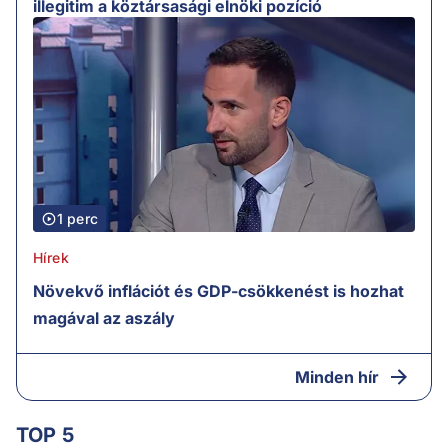
illegitim a köztársasági elnöki pozíció
1 perc
Hírek
Növekvő inflációt és GDP-csökkenést is hozhat
magával az aszály
Minden hír
TOP 5