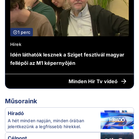
1 perc
Hírek
Idén láthatók lesznek a Sziget fesztivál magyar
fellépői az M1 képernyőjén
Minden
Hír Tv videó
Műsoraink
Híradó
A hét minden napján, minden órában
jelentkezünk a legfrissebb hírekkel.
Célpont