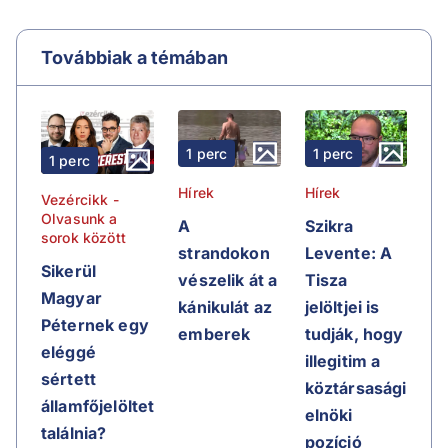
Továbbiak a témában
1 perc
1 perc
1 perc
Hírek
Hírek
Vezércikk -
Olvasunk a
A
Szikra
sorok között
strandokon
Levente: A
Sikerül
vészelik át a
Tisza
Magyar
kánikulát az
jelöltjei is
Péternek egy
emberek
tudják, hogy
eléggé
illegitim a
sértett
köztársasági
államfőjelöltet
elnöki
találnia?
pozíció