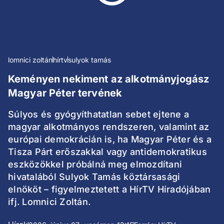
lomnici zoltán
hírtv
sulyok tamás
Keményen nekiment az alkotmányjogász
Magyar Péter tervének
Súlyos és gyógyíthatatlan sebet ejtene a
magyar alkotmányos rendszeren, valamint az
európai demokrácián is, ha Magyar Péter és a
Tisza Párt erőszakkal vagy antidemokratikus
eszközökkel próbálná meg elmozdítani
hivatalából Sulyok Tamás köztársasági
elnököt – figyelmeztetett a HírTV Híradójában
ifj. Lomnici Zoltán.