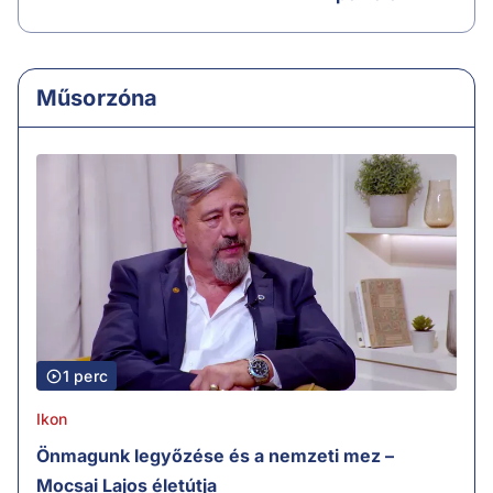
Műsorzóna
1 perc
Ikon
Önmagunk legyőzése és a nemzeti mez –
Mocsai Lajos életútja