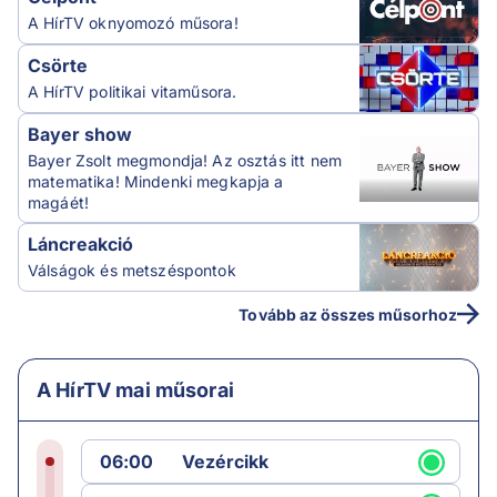
A HírTV oknyomozó műsora!
Csörte
A HírTV politikai vitaműsora.
Bayer show
Bayer Zsolt megmondja! Az osztás itt nem
matematika! Mindenki megkapja a
magáét!
Láncreakció
Válságok és metszéspontok
Tovább az összes műsorhoz
A HírTV mai műsorai
06:00
Vezércikk