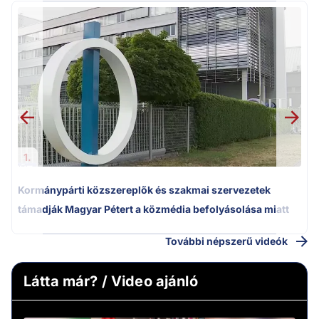
M
k
1.
Kormánypárti közszereplők és szakmai szervezetek
támadják Magyar Pétert a közmédia befolyásolása miatt
További népszerű videók
Látta már? / Video ajánló