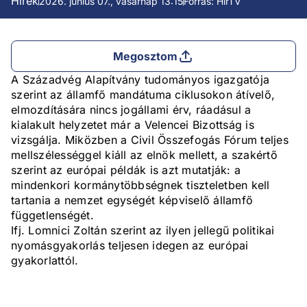
Hírek
2026. június 07., vasárnap 13:15
Forrás: HírTV
Megosztom
A Századvég Alapítvány tudományos igazgatója
szerint az államfő mandátuma ciklusokon átívelő,
elmozdítására nincs jogállami érv, ráadásul a
kialakult helyzetet már a Velencei Bizottság is
vizsgálja. Miközben a Civil Összefogás Fórum teljes
mellszélességgel kiáll az elnök mellett, a szakértő
szerint az európai példák is azt mutatják: a
mindenkori kormánytöbbségnek tiszteletben kell
tartania a nemzet egységét képviselő államfő
függetlenségét.
Ifj. Lomnici Zoltán szerint az ilyen jellegű politikai
nyomásgyakorlás teljesen idegen az európai
gyakorlattól.