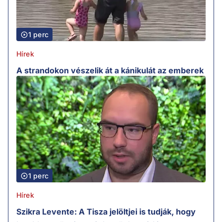
1 perc
Hírek
A strandokon vészelik át a kánikulát az emberek
1 perc
Hírek
Szikra Levente: A Tisza jelöltjei is tudják, hogy