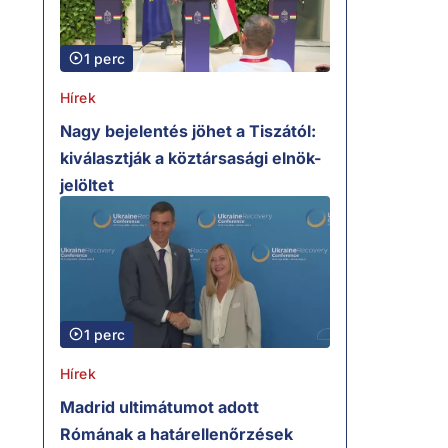
1 perc
Hírek
Nagy bejelentés jöhet a Tiszától:
kiválasztják a köztársasági elnök-
jelöltet
1 perc
Hírek
Madrid ultimátumot adott
Rómának a határellenőrzések