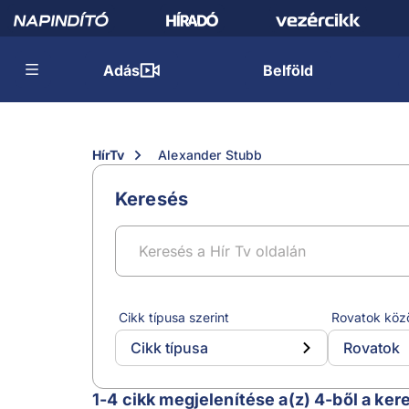
Adás
Belföld
HírTv
Alexander Stubb
Keresés
Cikk típusa szerint
Rovatok köz
Cikk típusa
Rovatok
Alexander Stubb
1-4 cikk megjelenítése a(z) 4-ből a ker