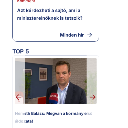
Komment
Azt kérdezheti a sajtó, ami a
miniszterelnöknek is tetszik?
Minden hír
TOP 5
1.
2.
Németh Balázs: Megvan a kormány első
Kioktató ha
áldozata!
Magyar Péter 