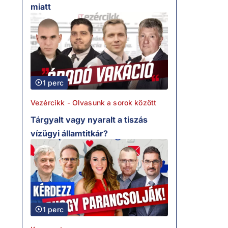
miatt
1 perc
Vezércikk - Olvasunk a sorok között
Tárgyalt vagy nyaralt a tiszás
vízügyi államtitkár?
1 perc