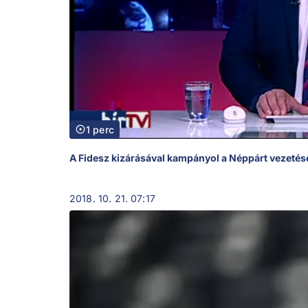
1 perc
A Fidesz kizárásával kampányol a Néppárt vezetés
2018. 10. 21. 07:17