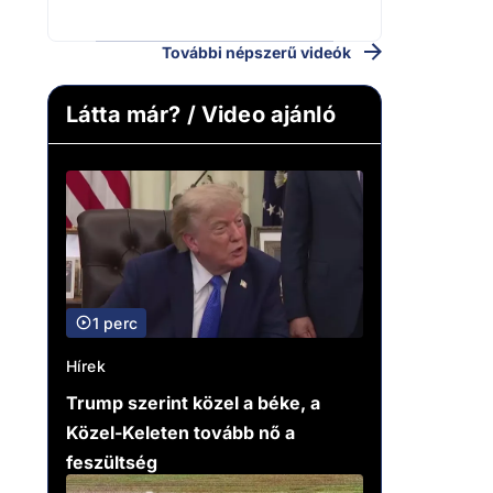
riportere felé
További népszerű videók
Látta már? / Video ajánló
1 perc
Hírek
Trump szerint közel a béke, a
Közel-Keleten tovább nő a
feszültség