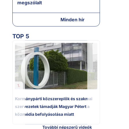
megszólalt
Minden hír
TOP 5
2.
Kétségbeeset
Polgár Judit
volt főbíró a
1.
Kormánypárti közszereplők és szakmai
szervezetek támadják Magyar Pétert a
közmédia befolyásolása miatt
További népszerű videók