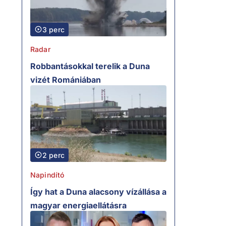
3 perc
Radar
Robbantásokkal terelik a Duna
vizét Romániában
2 perc
Napindító
Így hat a Duna alacsony vízállása a
magyar energiaellátásra