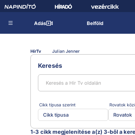
Adás
Belföld
HírTv
Julian Jenner
Keresés
Cikk típusa szerint
Rovatok köz
Cikk típusa
Rovatok
Julian Jenner
1-3 cikk megjelenítése a(z) 3-ből a ker