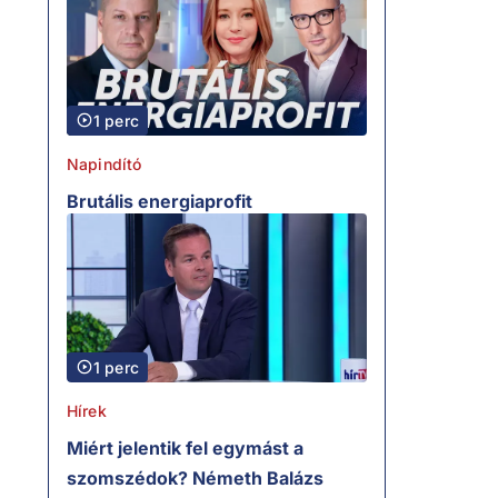
1 perc
Napindító
Brutális energiaprofit
1 perc
Hírek
Miért jelentik fel egymást a
szomszédok? Németh Balázs