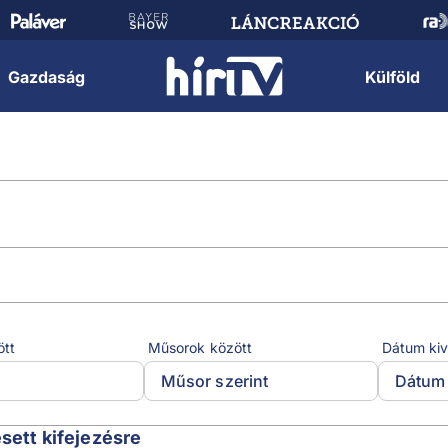
Gazdaság
Külföld
ött
Műsorok között
Dátum kiv
Műsor szerint
Dátum 
esett kifejezésre