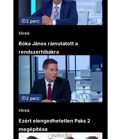
2 perc
Hírek
Bóka János rámutatott a
rendszerhibákra
2 perc
Hírek
Ezért elengedhetetlen Paks 2
megépítése