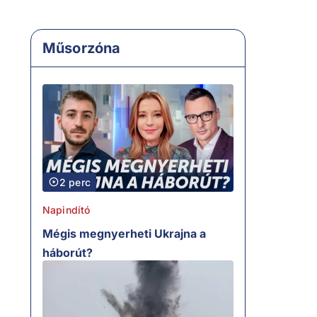
Műsorzóna
2 perc
Napindító
Mégis megnyerheti Ukrajna a
háborút?