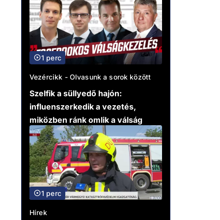
1 perc
Vezércikk - Olvasunk a sorok között
Szelfik a süllyedő hajón:
influenszerkedik a vezetés,
miközben ránk omlik a válság
1 perc
Hírek