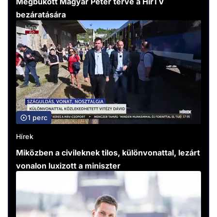
Megbukott Magyar Péter terve a HírTV
bezáratására
1 perc
Hírek
Miközben a civileknek tilos, különvonattal, lezárt
vonalon luxizott a miniszter