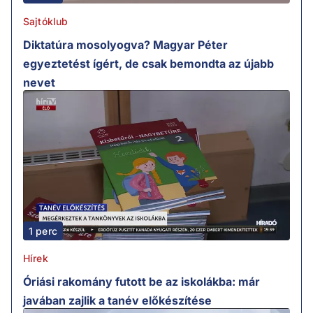
Sajtóklub
Diktatúra mosolyogva? Magyar Péter
egyeztetést ígért, de csak bemondta az újabb
nevet
1 perc
Hírek
Óriási rakomány futott be az iskolákba: már
javában zajlik a tanév előkészítése