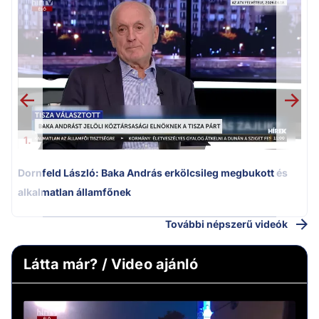
K
k
1.
Dornfeld László: Baka András erkölcsileg megbukott és
alkalmatlan államfőnek
További népszerű videók
Látta már? / Video ajánló