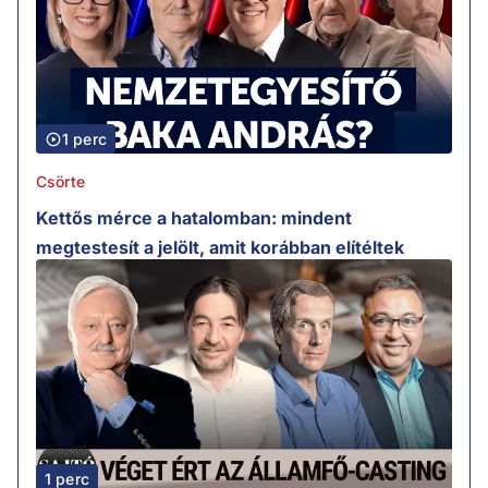
1 perc
Csörte
Kettős mérce a hatalomban: mindent
megtestesít a jelölt, amit korábban elítéltek
1 perc