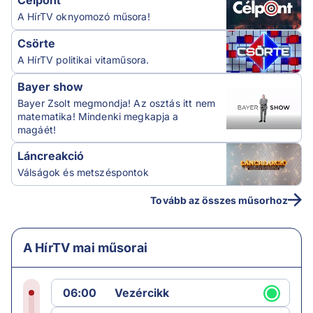
Célpont
A HírTV oknyomozó műsora!
Csörte
A HírTV politikai vitaműsora.
Bayer show
Bayer Zsolt megmondja! Az osztás itt nem
matematika! Mindenki megkapja a
magáét!
Láncreakció
Válságok és metszéspontok
Tovább az összes műsorhoz
A HírTV mai műsorai
06:00
Vezércikk