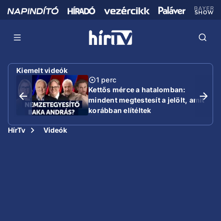
Kiemelt videók
1 perc
Kettős mérce a hatalomban:
mindent megtestesít a jelölt, amit
korábban elítéltek
HírTv
Videók