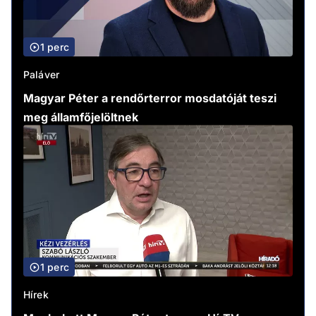
1 perc
Paláver
Magyar Péter a rendőrterror mosdatóját teszi
meg államfőjelöltnek
1 perc
Hírek