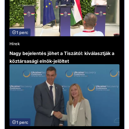
1 perc
Hírek
Nagy bejelentés jöhet a Tiszától: kiválasztják a
köztársasági elnök-jelöltet
1 perc