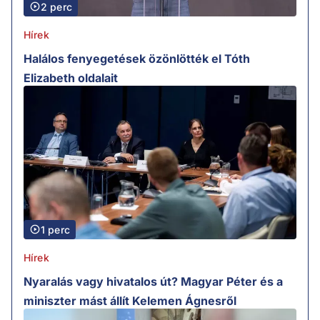
2 perc
Hírek
Halálos fenyegetések özönlötték el Tóth
Elizabeth oldalait
1 perc
Hírek
Nyaralás vagy hivatalos út? Magyar Péter és a
miniszter mást állít Kelemen Ágnesről