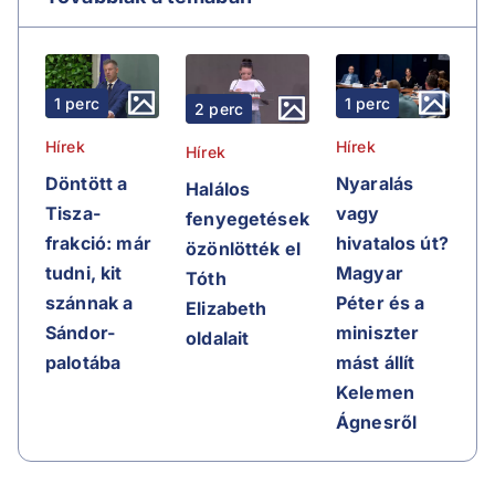
1 perc
1 perc
2 perc
Hírek
Hírek
Hírek
Döntött a
Nyaralás
Halálos
Tisza-
vagy
fenyegetések
frakció: már
hivatalos út?
özönlötték el
tudni, kit
Magyar
Tóth
szánnak a
Péter és a
Elizabeth
Sándor-
miniszter
oldalait
palotába
mást állít
Kelemen
Ágnesről