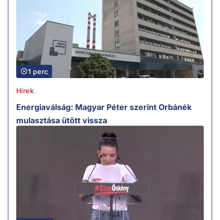
1 perc
Hírek
Energiaválság: Magyar Péter szerint Orbánék
mulasztása ütött vissza