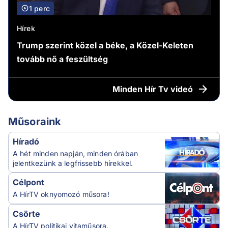
1 perc
Hírek
Trump szerint közel a béke, a Közel-Keleten
tovább nő a feszültség
Minden
Hír Tv videó
Műsoraink
Híradó
A hét minden napján, minden órában
jelentkezünk a legfrissebb hírekkel.
Célpont
A HírTV oknyomozó műsora!
Csörte
A HírTV politikai vitaműsora.