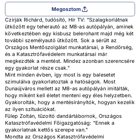
Megosztom
Czirják Richárd, tudósító, Hír TV: "Szalagkorlátnak
ütközött egy teherautó az M8-as autópályán, aminek
következtében egy kisbusz belerohant majd még két
további személyautó ütközött. Sok a sérült az
Országos Mentőszolgálat munkatársai, a Rendőrség,
és a Katasztrófavédelem munkatársai már
megkezdték a mentést. Mindez azonban szerencsére
egy gyakorlat része csak."
Mint minden évben, így most is egy balesetet
szimulálva gyakorlatoztak a hatóságok. Most
Dunaújváros mellett az M8-as autópályán imitálták,
hogy miként kell életet menteni egy éles helyzetben.
Gyakorolták, hogy a mentésirányítók, hogyan kezelik
az ilyen szituációkat.
Fülep Zoltán, tűzoltó dandártábornok, Országos
Katasztrófavédelmi Főigazgatóság: "Ennek a
gyakorlatnak kettős szerepe van."
Mondta az Országos Katasztrófavédelmi