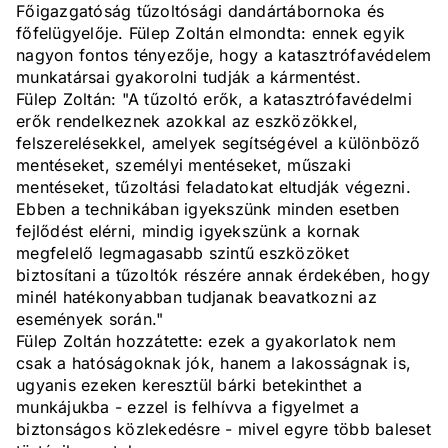
Főigazgatóság tűzoltósági dandártábornoka és
főfelügyelője. Fülep Zoltán elmondta: ennek egyik
nagyon fontos tényezője, hogy a katasztrófavédelem
munkatársai gyakorolni tudják a kármentést.
Fülep Zoltán: "A tűzoltó erők, a katasztrófavédelmi
erők rendelkeznek azokkal az eszközökkel,
felszerelésekkel, amelyek segítségével a különböző
mentéseket, személyi mentéseket, műszaki
mentéseket, tűzoltási feladatokat eltudják végezni.
Ebben a technikában igyekszünk minden esetben
fejlődést elérni, mindig igyekszünk a kornak
megfelelő legmagasabb szintű eszközöket
biztosítani a tűzoltók részére annak érdekében, hogy
minél hatékonyabban tudjanak beavatkozni az
események során."
Fülep Zoltán hozzátette: ezek a gyakorlatok nem
csak a hatóságoknak jók, hanem a lakosságnak is,
ugyanis ezeken keresztül bárki betekinthet a
munkájukba - ezzel is felhívva a figyelmet a
biztonságos közlekedésre - mivel egyre több baleset