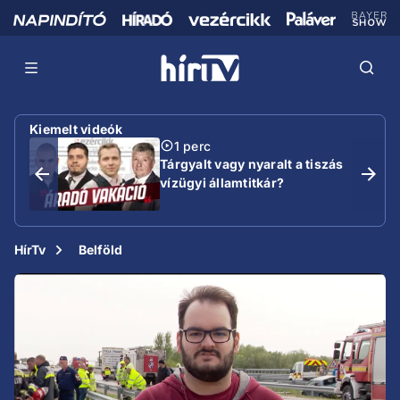
Kiemelt videók
1 perc
Tárgyalt vagy nyaralt a tiszás
vízügyi államtitkár?
HírTv
Belföld