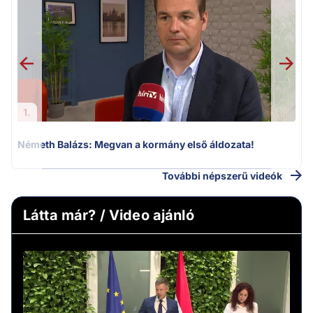
v
1.
Németh Balázs: Megvan a kormány első áldozata!
További népszerű videók
Látta már? / Video ajánló