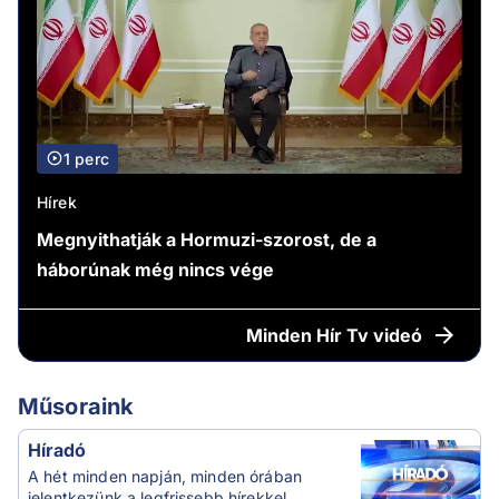
1 perc
Hírek
Megnyithatják a Hormuzi-szorost, de a
háborúnak még nincs vége
Minden
Hír Tv videó
Műsoraink
Híradó
A hét minden napján, minden órában
jelentkezünk a legfrissebb hírekkel.