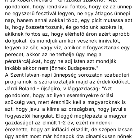
gondolom, hogy rendkívül fontos, hogy ez az ünnep
ne egyszerű fesztivál legyen, ne egy átlagos ünnepi
nap, hanem annál sokkal több, egy picit mutassa azt
is, hogy összetartozunk, és gondolunk azokra is,
akiknek fontos az, hogy elérhető áron azért apróbb
dolgokat, és mondjuk amikor vesznek innivalót,
legyen az sör, vagy víz, amikor elfogyasztanak egy
perecet, akkor az ne terhelje úgy meg a
pénztárcájukat, hogy ne adj Isten azt mondják
inkább akkor nem jönnek Budapestre."
A Szent István-napi ünnepség sorozaton szabadtéri
programok is szórakoztatják majd az érdeklődőket.
Járdi Roland - újságíró, világgazdaság: "Azt
gondolom, hogy az ilyen eseményekre óriási
szükség van, mert érezniük kell a magyaroknak is
azt, hogy javul a klíma az országban, hogy javul a
fogyasztói hangulat. Eléggé megtépázta a magyar
gazdaságot az elmúlt 1-2 év, ezért mindenki
érezhette, hogy az infláció elszállt, de szépen lassan
úgy azért most már hónapok óta dinamikusan nőnek