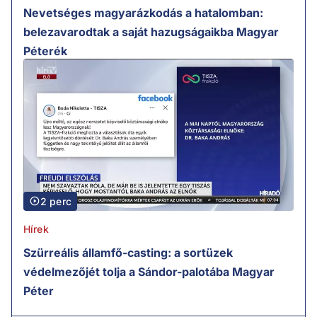
Nevetséges magyarázkodás a hatalomban:
belezavarodtak a saját hazugságaikba Magyar
Péterék
2 perc
Hírek
Szürreális államfő-casting: a sortüzek
védelmezőjét tolja a Sándor-palotába Magyar
Péter