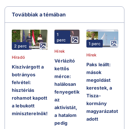
Továbbiak a témában
1
perc
1 perc
2 perc
Hírek
Hírek
Híradó
Vérlázító
Paks leállt:
Kiszivárgott a
kettős
mások
botrányos
mérce:
megoldást
felvétel:
halálosan
kerestek, a
hisztériás
fenyegetik
Tisza-
rohamot kapott
az
kormány
a lebukott
aktivistát,
magyarázatot
miniszterelnök!
a hatalom
adott
pedig