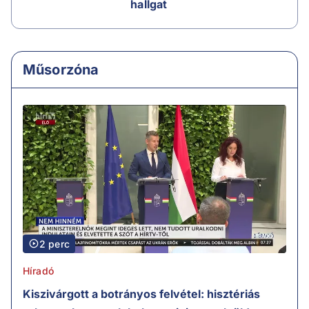
hallgat
Műsorzóna
2 perc
Híradó
Kiszivárgott a botrányos felvétel: hisztériás