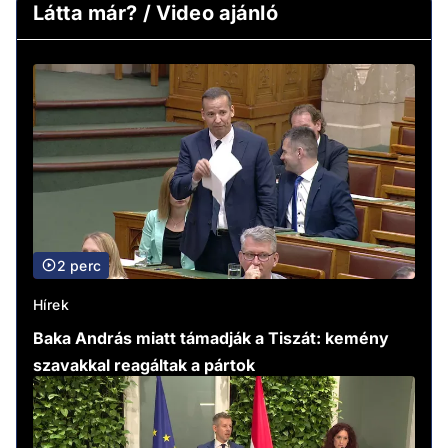
Látta már? / Video ajánló
2 perc
Hírek
Baka András miatt támadják a Tiszát: kemény
szavakkal reagáltak a pártok