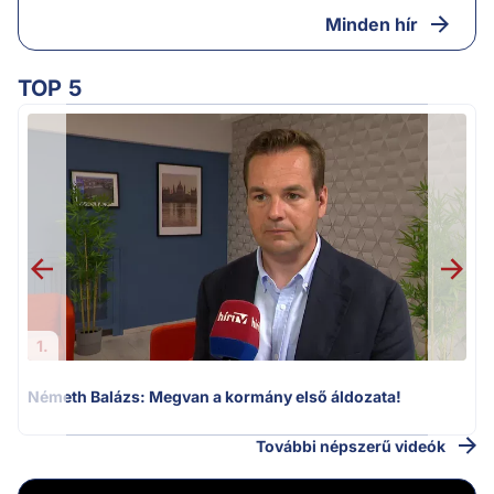
Minden hír
TOP 5
H
1.
Németh Balázs: Megvan a kormány első áldozata!
További népszerű videók