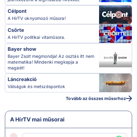
Célpont
A HírTV oknyomozó műsora!
Csörte
A HírTV politikai vitaműsora.
Bayer show
Bayer Zsolt megmondja! Az osztás itt nem
matematika! Mindenki megkapja a
magáét!
Láncreakció
Válságok és metszéspontok
Tovább az összes műsorhoz
A HírTV mai műsorai