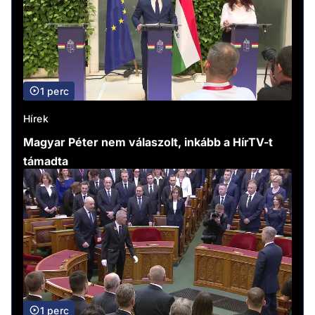
1 perc
Hírek
Magyar Péter nem válaszolt, inkább a HírTV-t
támadta
1 perc