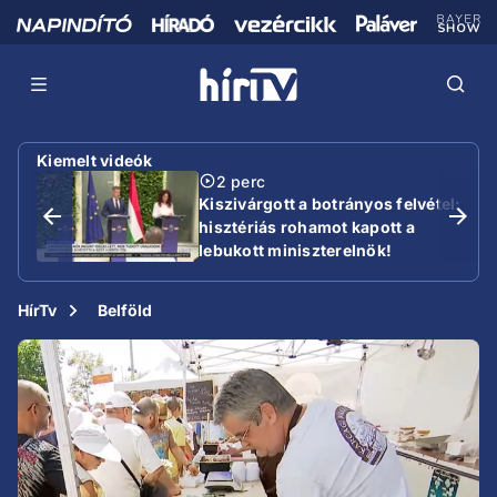
Kiemelt videók
2 perc
Kiszivárgott a botrányos felvétel:
hisztériás rohamot kapott a
lebukott miniszterelnök!
HírTv
Belföld