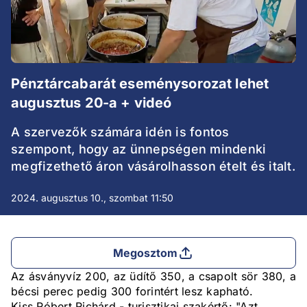
Pénztárcabarát eseménysorozat lehet
augusztus 20-a + videó
A szervezők számára idén is fontos
szempont, hogy az ünnepségen mindenki
megfizethető áron vásárolhasson ételt és italt.
2024. augusztus 10., szombat 11:50
Megosztom
Az ásványvíz 200, az üdítő 350, a csapolt sör 380, a
bécsi perec pedig 300 forintért lesz kapható.
Kiss Róbert Richárd - turisztikai szakértő: "Azt