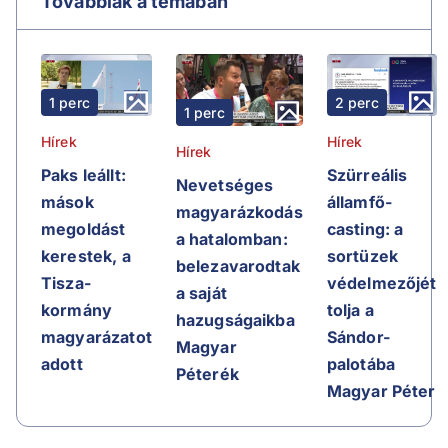
Továbbiak a témában
2 perc
1 perc
1 perc
Hírek
Hírek
Hírek
Szürreális
Paks leállt:
Nevetséges
államfő-
mások
magyarázkodás
casting: a
megoldást
a hatalomban:
sortüzek
kerestek, a
belezavarodtak
védelmezőjét
Tisza-
a saját
tolja a
kormány
hazugságaikba
Sándor-
magyarázatot
Magyar
palotába
adott
Péterék
Magyar Péter