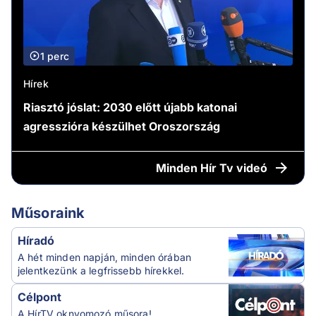
1 perc
Hírek
Riasztó jóslat: 2030 előtt újabb katonai
agresszióra készülhet Oroszország
Minden
Hír Tv videó
Műsoraink
Híradó
A hét minden napján, minden órában
jelentkezünk a legfrissebb hírekkel.
Célpont
A HírTV oknyomozó műsora!