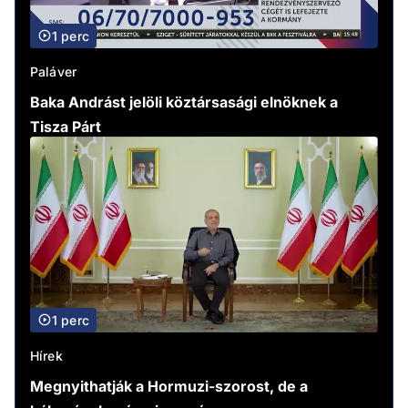
1 perc
Paláver
Baka Andrást jelöli köztársasági elnöknek a
Tisza Párt
1 perc
Hírek
Megnyithatják a Hormuzi-szorost, de a