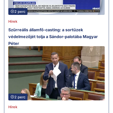
2 perc
Hírek
Szürreális államfő-casting: a sortüzek
védelmezőjét tolja a Sándor-palotába Magyar
Péter
2 perc
Hírek