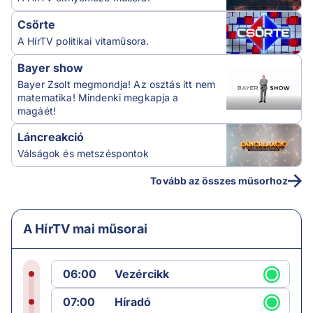
Csörte
A HírTV politikai vitaműsora.
Bayer show
Bayer Zsolt megmondja! Az osztás itt nem
matematika! Mindenki megkapja a
magáét!
Láncreakció
Válságok és metszéspontok
Tovább az összes műsorhoz
A HírTV mai műsorai
06:00
Vezércikk
07:00
Híradó