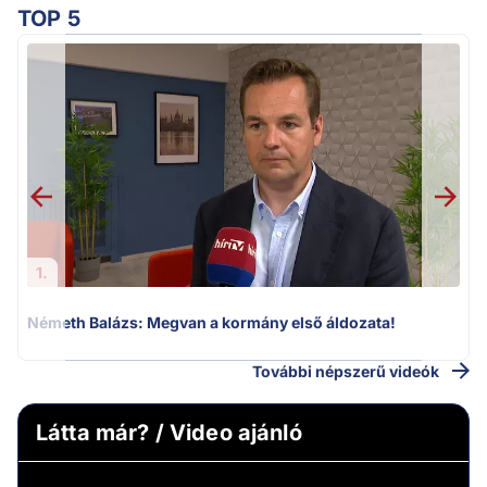
TOP 5
H
1.
Németh Balázs: Megvan a kormány első áldozata!
További népszerű videók
Látta már? / Video ajánló