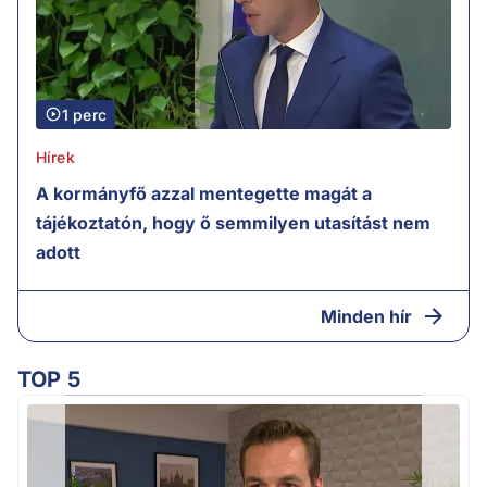
1 perc
Hírek
A kormányfő azzal mentegette magát a
tájékoztatón, hogy ő semmilyen utasítást nem
adott
Minden hír
TOP 5