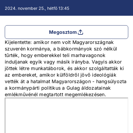
2024. november 25., hétfő 13:45
Megosztom
Kijelentette: amikor nem volt Magyarországnak
szuverén kormánya, a bábkormányok szó nélkül
tűrték, hogy emberekkel teli marhavagonok
induljanak egyik vagy másik irányba. Vagyis akkor
jöttek létre munkatáborok, és akkor szolgáltatták ki
az embereket, amikor külföldről jövő ideológiák
vették át a hatalmat Magyarországon - hangsúlyozta
a kormánypárti politikus a Gulag áldozatainak
emlékművénél megtartott megemlékezésen.