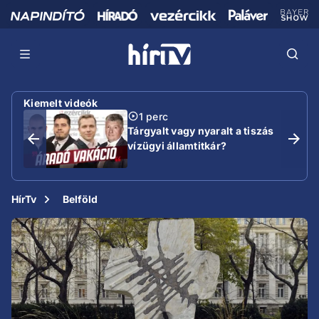
Kiemelt videók
1 perc
Tárgyalt vagy nyaralt a tiszás
vízügyi államtitkár?
HírTv
Belföld