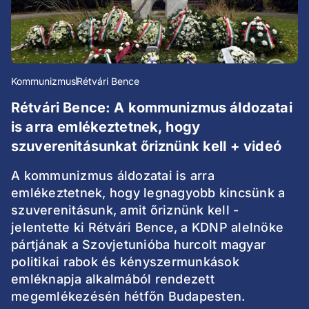
Kommunizmus
Rétvári Bence
Rétvári Bence: A kommunizmus áldozatai
is arra emlékeztetnek, hogy
szuverenitásunkat őriznünk kell + videó
A kommunizmus áldozatai is arra
emlékeztetnek, hogy legnagyobb kincsünk a
szuverenitásunk, amit őriznünk kell -
jelentette ki Rétvári Bence, a KDNP alelnöke
pártjának a Szovjetunióba hurcolt magyar
politikai rabok és kényszermunkások
emléknapja alkalmából rendezett
megemlékezésén hétfőn Budapesten.