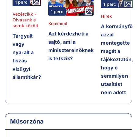
1 perc
1 perc
1 perc
Vezércikk -
Hírek
Olvasunk a
Komment
sorok között
A kormányfő
Azt kérdezheti a
azzal
Tárgyalt
sajtó, ami a
mentegette
vagy
miniszterelnöknek
magát a
nyaralt a
is tetszik?
tájékoztatón,
tiszás
hogy ő
vízügyi
semmilyen
államtitkár?
utasítást
nem adott
Műsorzóna