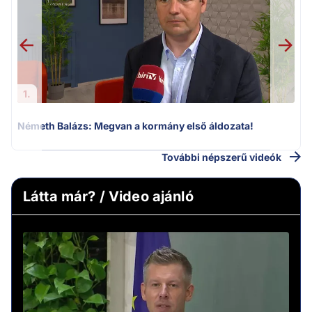
v
1.
Németh Balázs: Megvan a kormány első áldozata!
További népszerű videók
Látta már? / Video ajánló