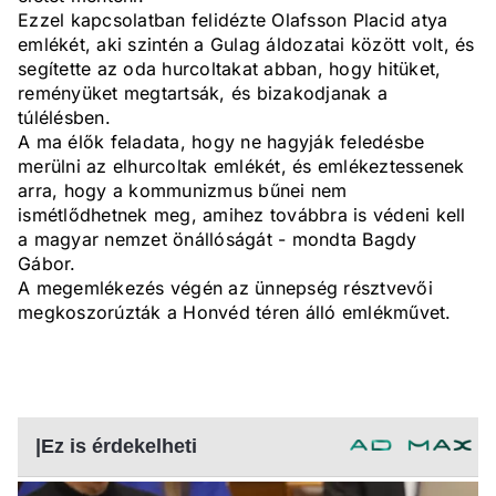
Ezzel kapcsolatban felidézte Olafsson Placid atya
emlékét, aki szintén a Gulag áldozatai között volt, és
segítette az oda hurcoltakat abban, hogy hitüket,
reményüket megtartsák, és bizakodjanak a
túlélésben.
A ma élők feladata, hogy ne hagyják feledésbe
merülni az elhurcoltak emlékét, és emlékeztessenek
arra, hogy a kommunizmus bűnei nem
ismétlődhetnek meg, amihez továbbra is védeni kell
a magyar nemzet önállóságát - mondta Bagdy
Gábor.
A megemlékezés végén az ünnepség résztvevői
megkoszorúzták a Honvéd téren álló emlékművet.