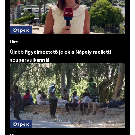
1 perc
Hírek
Újabb figyelmeztető jelek a Nápoly melletti
szupervulkánnál
1 perc