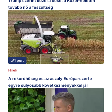
Trump szerint közel a béke, a Közel-Keleten
tovább nő a feszültség
1 perc
Hírek
A rekordhőség és az aszály Európa-szerte
egyre súlyosabb következményekkel jár