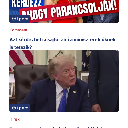
1 perc
Komment
Azt kérdezheti a sajtó, ami a miniszterelnöknek
is tetszik?
1 perc
Hírek