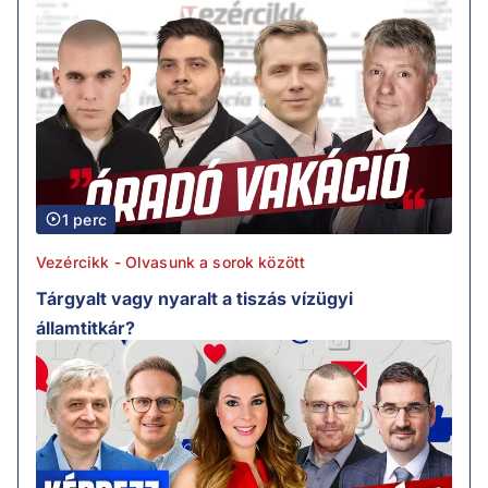
1 perc
Vezércikk - Olvasunk a sorok között
Tárgyalt vagy nyaralt a tiszás vízügyi
államtitkár?