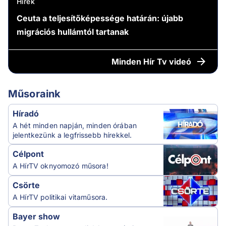
Hírek
Ceuta a teljesítőképessége határán: újabb
migrációs hullámtól tartanak
Minden
Hír Tv videó
Műsoraink
Híradó
A hét minden napján, minden órában
jelentkezünk a legfrissebb hírekkel.
Célpont
A HírTV oknyomozó műsora!
Csörte
A HírTV politikai vitaműsora.
Bayer show