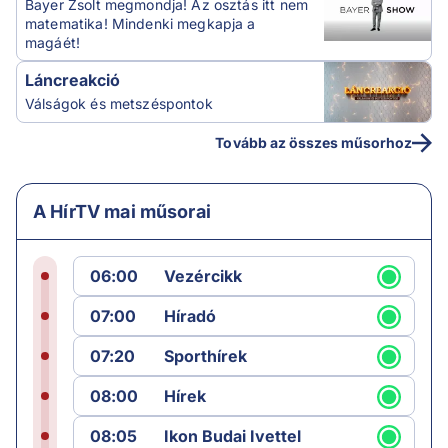
Bayer Zsolt megmondja! Az osztás itt nem
matematika! Mindenki megkapja a
magáét!
Láncreakció
Válságok és metszéspontok
Tovább az összes műsorhoz
A HírTV mai műsorai
06:00
Vezércikk
07:00
Híradó
07:20
Sporthírek
08:00
Hírek
08:05
Ikon Budai Ivettel