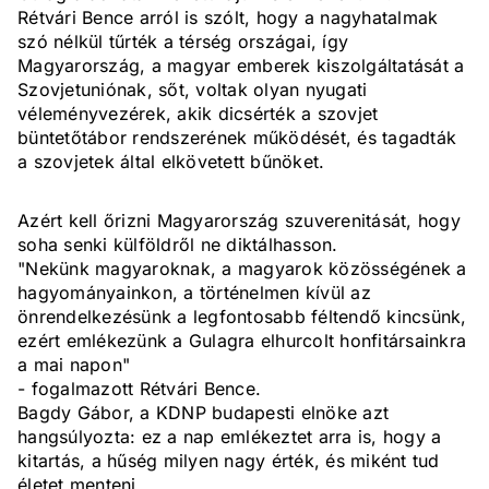
Rétvári Bence arról is szólt, hogy a nagyhatalmak
szó nélkül tűrték a térség országai, így
Magyarország, a magyar emberek kiszolgáltatását a
Szovjetuniónak, sőt, voltak olyan nyugati
véleményvezérek, akik dicsérték a szovjet
büntetőtábor rendszerének működését, és tagadták
a szovjetek által elkövetett bűnöket.
Azért kell őrizni Magyarország szuverenitását, hogy
soha senki külföldről ne diktálhasson.
"Nekünk magyaroknak, a magyarok közösségének a
hagyományainkon, a történelmen kívül az
önrendelkezésünk a legfontosabb féltendő kincsünk,
ezért emlékezünk a Gulagra elhurcolt honfitársainkra
a mai napon"
- fogalmazott Rétvári Bence.
Bagdy Gábor, a KDNP budapesti elnöke azt
hangsúlyozta: ez a nap emlékeztet arra is, hogy a
kitartás, a hűség milyen nagy érték, és miként tud
életet menteni.