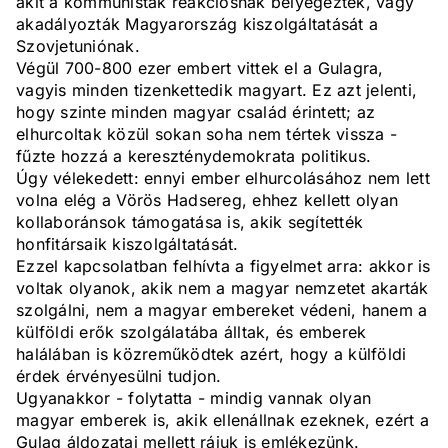
akit a kommunisták reakciósnak bélyegeztek, vagy
akadályozták Magyarország kiszolgáltatását a
Szovjetuniónak.
Végül 700-800 ezer embert vittek el a Gulagra,
vagyis minden tizenkettedik magyart. Ez azt jelenti,
hogy szinte minden magyar család érintett; az
elhurcoltak közül sokan soha nem tértek vissza -
fűzte hozzá a kereszténydemokrata politikus.
Úgy vélekedett: ennyi ember elhurcolásához nem lett
volna elég a Vörös Hadsereg, ehhez kellett olyan
kollaboránsok támogatása is, akik segítették
honfitársaik kiszolgáltatását.
Ezzel kapcsolatban felhívta a figyelmet arra: akkor is
voltak olyanok, akik nem a magyar nemzetet akarták
szolgálni, nem a magyar embereket védeni, hanem a
külföldi erők szolgálatába álltak, és emberek
halálában is közreműködtek azért, hogy a külföldi
érdek érvényesülni tudjon.
Ugyanakkor - folytatta - mindig vannak olyan
magyar emberek is, akik ellenállnak ezeknek, ezért a
Gulag áldozatai mellett rájuk is emlékezünk.