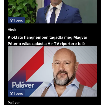
1 perc
Hírek
Kioktató hangnemben tagadta meg Magyar
Péter a válaszadást a Hír TV riportere felé
1 perc
Paláver