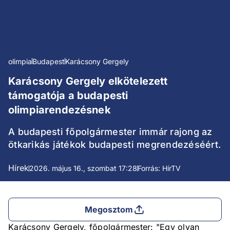
olimpia
Budapest
Karácsony Gergely
Karácsony Gergely elkötelezett
támogatója a budapesti
olimpiarendezésnek
A budapesti főpolgármester immár rajong az
ötkarikás játékok budapesti megrendezéséért.
Hírek
2026. május 16., szombat 17:28
Forrás: HírTV
Megosztom
Karácsony Gergely, főpolgármester: "Egy olyan