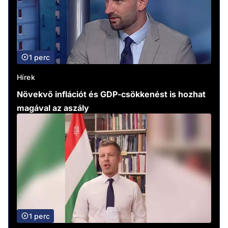
1 perc
Hírek
Növekvő inflációt és GDP-csökkenést is hozhat
magával az aszály
1 perc