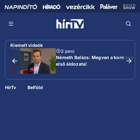
Kiemelt videók
2 perc
Németh Balázs: Megvan a kormány
első áldozata!
HírTv
Belföld