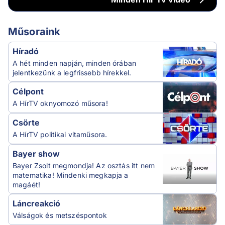
Műsoraink
Híradó
A hét minden napján, minden órában
jelentkezünk a legfrissebb hírekkel.
Célpont
A HírTV oknyomozó műsora!
Csörte
A HírTV politikai vitaműsora.
Bayer show
Bayer Zsolt megmondja! Az osztás itt nem
matematika! Mindenki megkapja a
magáét!
Láncreakció
Válságok és metszéspontok