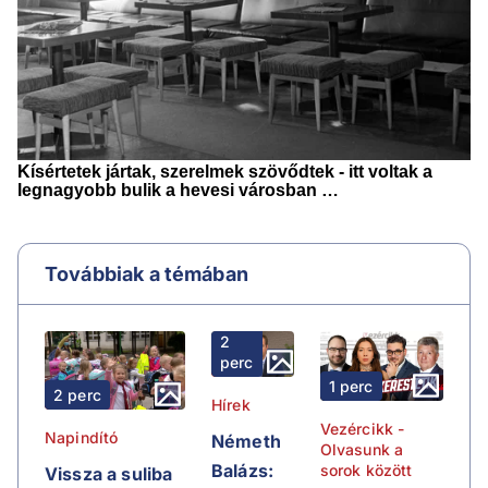
Továbbiak a témában
2
perc
1 perc
2 perc
Hírek
Vezércikk -
Napindító
Németh
Olvasunk a
Balázs:
sorok között
Vissza a suliba