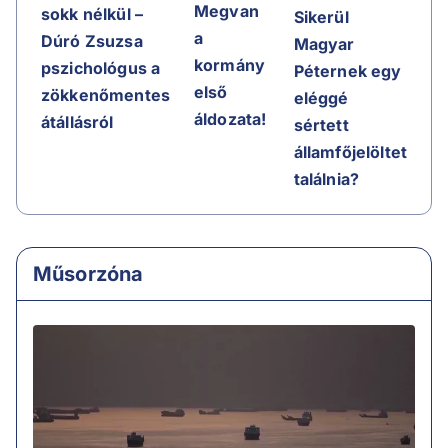
Megvan
sokk nélkül –
Sikerül
a
Dúró Zsuzsa
Magyar
kormány
pszichológus a
Péternek egy
első
zökkenőmentes
eléggé
áldozata!
átállásról
sértett
államfőjelöltet
találnia?
Műsorzóna