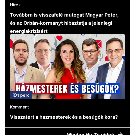
Hírek
Továbbra is visszafelé mutogat Magyar Péter,
és az Orbán-kormányt hibáztatja a jelenlegi
energiakrízisért
1 perc
Komment
Visszatért a házmesterek és a besúgók kora?
Minden
Hír Tv videó