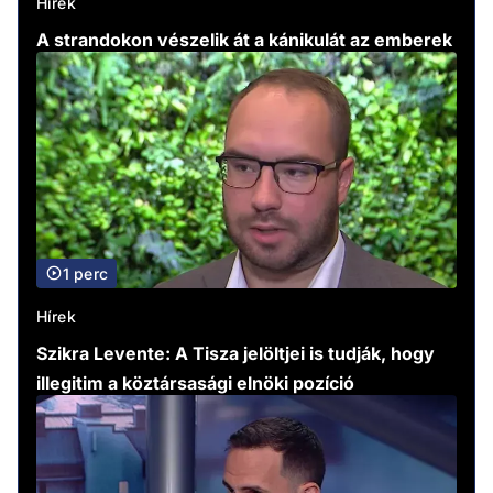
Hírek
A strandokon vészelik át a kánikulát az emberek
1 perc
Hírek
Szikra Levente: A Tisza jelöltjei is tudják, hogy
illegitim a köztársasági elnöki pozíció