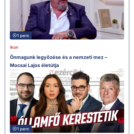
1 perc
Ikon
Önmagunk legyőzése és a nemzeti mez –
Mocsai Lajos életútja
1 perc