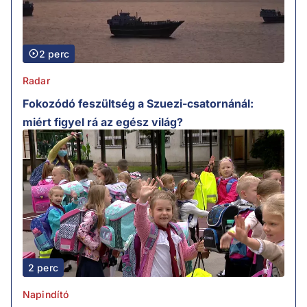
2 perc
Radar
Fokozódó feszültség a Szuezi-csatornánál:
miért figyel rá az egész világ?
2 perc
Napindító