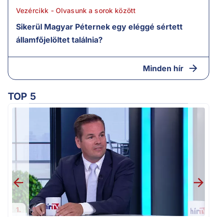
Vezércikk - Olvasunk a sorok között
Sikerül Magyar Péternek egy eléggé sértett
államfőjelöltet találnia?
Minden hír
TOP 5
M
k
1.