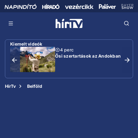
Kiemelt videók
4 perc
Ősi szertartások az Andokban
HírTv
Belföld