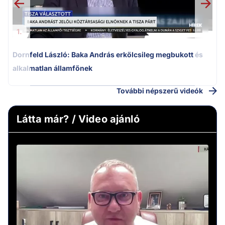
1.
Dornfeld László: Baka András erkölcsileg megbukott és
alkalmatlan államfőnek
További népszerű videók
Látta már? / Video ajánló