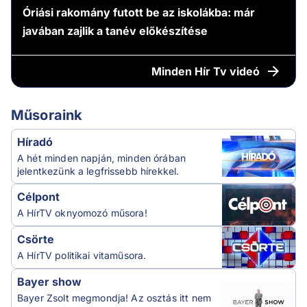
Óriási rakomány futott be az iskolákba: már
javában zajlik a tanév előkészítése
Minden
Hír Tv videó
Műsoraink
Híradó
A hét minden napján, minden órában
jelentkezünk a legfrissebb hírekkel.
Célpont
A HírTV oknyomozó műsora!
Csörte
A HírTV politikai vitaműsora.
Bayer show
Bayer Zsolt megmondja! Az osztás itt nem