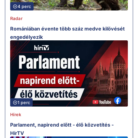
4 perc
Radar
Romániában évente több száz medve kilövését
engedélyezik
1 perc
Hírek
Parlament, napirend előtt - élő közvetítés -
HírTV