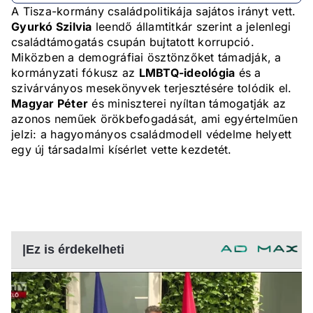
A Tisza-kormány családpolitikája sajátos irányt vett.
Gyurkó Szilvia
leendő államtitkár szerint a jelenlegi
családtámogatás csupán bujtatott korrupció.
Miközben a demográfiai ösztönzőket támadják, a
kormányzati fókusz az
LMBTQ-ideológia
és a
szivárványos mesekönyvek terjesztésére tolódik el.
Magyar Péter
és miniszterei nyíltan támogatják az
azonos neműek örökbefogadását, ami egyértelműen
jelzi: a hagyományos családmodell védelme helyett
egy új társadalmi kísérlet vette kezdetét.