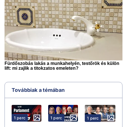
Továbbiak a témában
1 perc
1 perc
1 perc