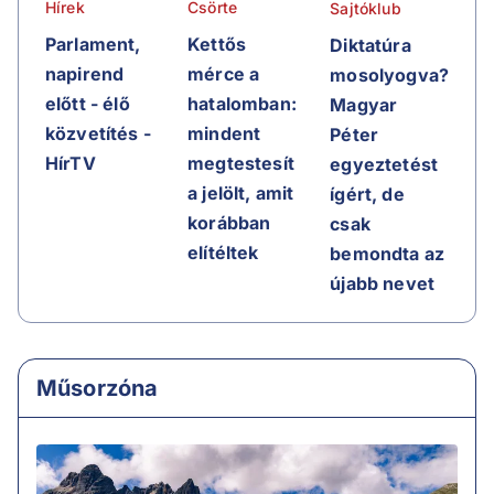
Hírek
Csörte
Sajtóklub
Parlament,
Kettős
Diktatúra
napirend
mérce a
mosolyogva?
előtt - élő
hatalomban:
Magyar
közvetítés -
mindent
Péter
HírTV
megtestesít
egyeztetést
a jelölt, amit
ígért, de
korábban
csak
elítéltek
bemondta az
újabb nevet
Műsorzóna