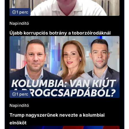
1 perc
Napindító
Újabb korrupciós botrány a toborzóirodáknál
1 perc
Napindító
Trump nagyszerűnek nevezte a kolumbiai
elnököt