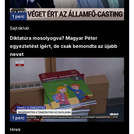
1 perc
Sajtóklub
Diktatúra mosolyogva? Magyar Péter
egyeztetést ígért, de csak bemondta az újabb
nevet
1 perc
Hírek