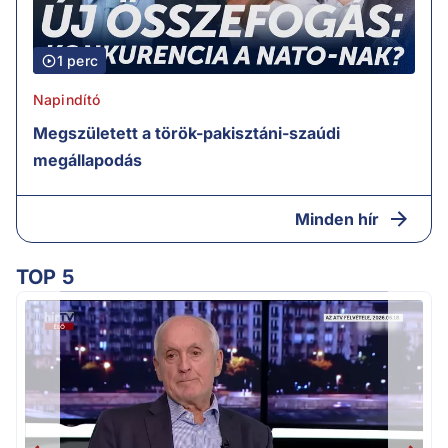
1 perc
Napindító
Megszületett a török-pakisztáni-szaúdi
megállapodás
Minden hír
TOP 5
K
k