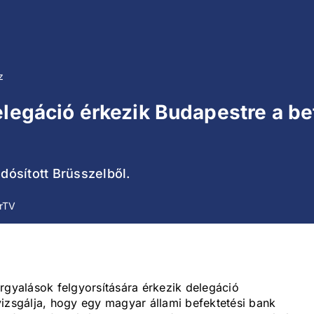
z
elegáció érkezik Budapestre a be
ósított Brüsszelből.
írTV
rgyalások felgyorsítására érkezik delegáció
vizsgálja, hogy egy magyar állami befektetési bank