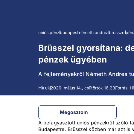
uniós pénz
budapest
németh andrea
brüsszel
pén
Brüsszel gyorsítana: d
pénzek ügyében
A fejleményekről Németh Andrea tud
Hírek
2026. május 14., csütörtök 16:23
Forrás: H
Megosztom
A befagyasztott uniós pénzekről szóló tá
Budapestre. Brüsszel közben már azt is 