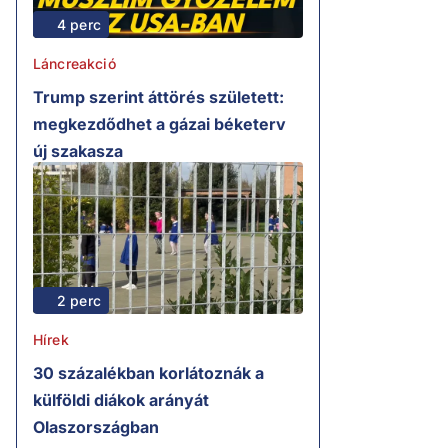
4 perc
Láncreakció
Trump szerint áttörés született:
megkezdődhet a gázai béketerv
új szakasza
2 perc
Hírek
30 százalékban korlátoznák a
külföldi diákok arányát
Olaszországban