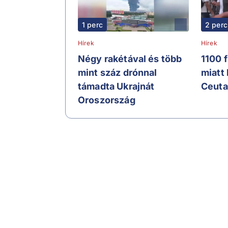
1 perc
2 perc
Hírek
Hírek
Négy rakétával és több
1100 
mint száz drónnal
miatt
támadta Ukrajnát
Ceuta
Oroszország