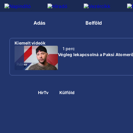
Adás
Belföld
Kiemelt videók
1 perc
Végleg lekapcsolná a Paksi Atomer
HírTv
Külföld