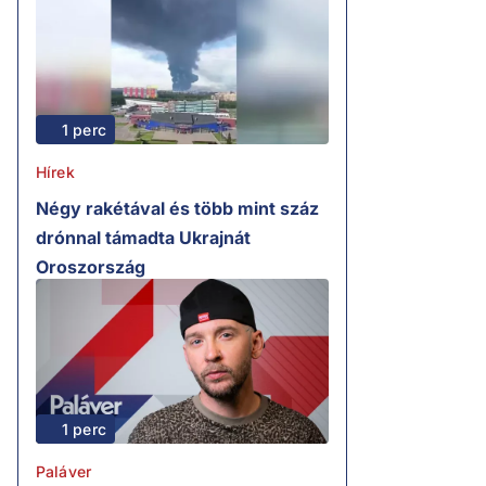
1 perc
Hírek
Négy rakétával és több mint száz
drónnal támadta Ukrajnát
Oroszország
1 perc
Paláver