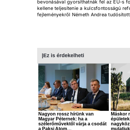
bevonásával gyorsíthatnák fel az EU-s f
kellene teljesítenie a kulcsfontosságú re
fejleményekről Németh Andrea tudósított