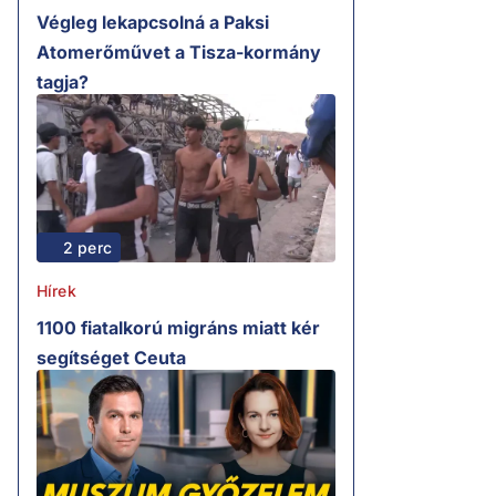
Végleg lekapcsolná a Paksi
Atomerőművet a Tisza-kormány
tagja?
2 perc
Hírek
1100 fiatalkorú migráns miatt kér
segítséget Ceuta