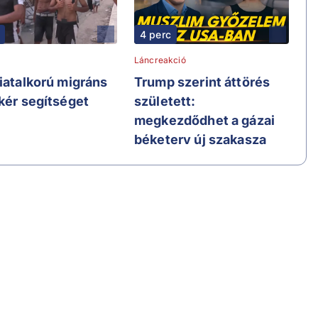
4 perc
Láncreakció
fiatalkorú migráns
Trump szerint áttörés
 kér segítséget
született:
megkezdődhet a gázai
béketerv új szakasza