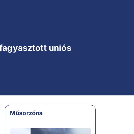
fagyasztott uniós
Műsorzóna