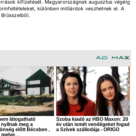
orrások kifizetését. Magyarországnak augusztus végéig
formfeltételeket, különben milliárdok veszhetnek el. A
 Brüsszelből.