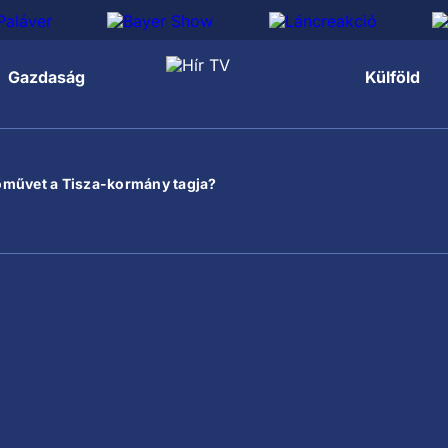
Gazdaság
Külföld
őművet a Tisza-kormány tagja?