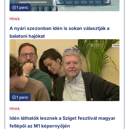
1 perc
Hírek
A nyári szezonban idén is sokan választják a
balatoni hajókat
1 perc
Hírek
Idén láthatók lesznek a Sziget fesztivál magyar
fellépői az M1 képernyőjén