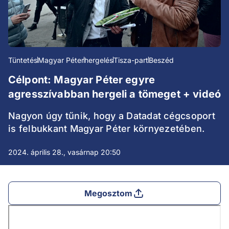
Tüntetés
Magyar Péter
hergelés
Tisza-part
Beszéd
Célpont: Magyar Péter egyre
agresszívabban hergeli a tömeget + videó
Nagyon úgy tűnik, hogy a Datadat cégcsoport
is felbukkant Magyar Péter környezetében.
2024. április 28., vasárnap 20:50
Megosztom