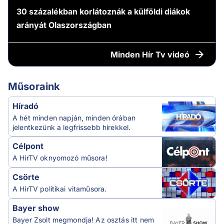
30 százalékban korlátoznák a külföldi diákok
arányát Olaszországban
Minden
Hír Tv videó
Műsoraink
Híradó
A hét minden napján, minden órában
jelentkezünk a legfrissebb hírekkel.
Célpont
A HírTV oknyomozó műsora!
Csörte
A HírTV politikai vitaműsora.
Bayer show
Bayer Zsolt megmondja! Az osztás itt nem