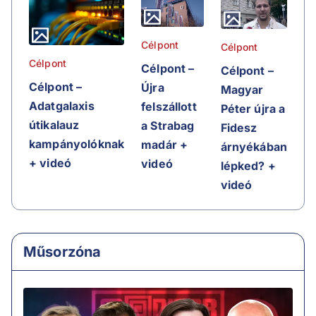
Célpont
Célpont
Célpont
Célpont –
Célpont –
Célpont –
Újra
Magyar
Adatgalaxis
felszállott
Péter újra a
útikalauz
a Strabag
Fidesz
kampányolóknak
madár +
árnyékában
+ videó
videó
lépked? +
videó
Műsorzóna