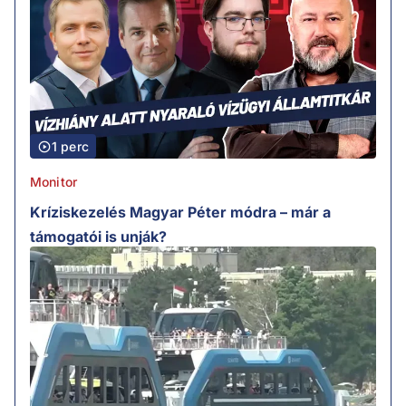
1 perc
Monitor
Kríziskezelés Magyar Péter módra – már a
támogatói is unják?