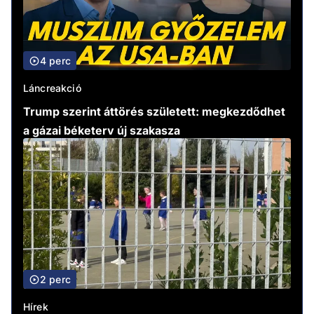
4 perc
Láncreakció
Trump szerint áttörés született: megkezdődhet
a gázai béketerv új szakasza
2 perc
Hírek