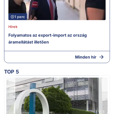
1 perc
Hírek
Folyamatos az export-import az ország
áramellátást illetően
Minden hír
TOP 5