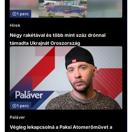
1 perc
Hírek
Négy rakétával és több mint száz drónnal
támadta Ukrajnát Oroszország
1 perc
Paláver
Végleg lekapcsolná a Paksi Atomerőművet a