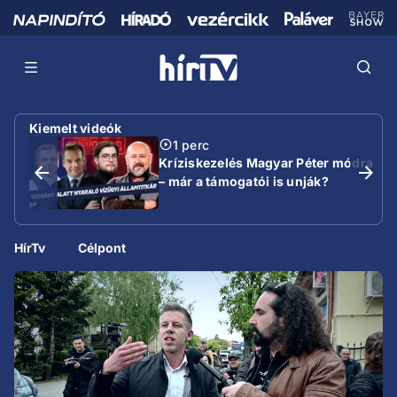
Kiemelt videók
1 perc
Kríziskezelés Magyar Péter módra
– már a támogatói is unják?
HírTv
Célpont