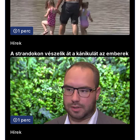
1 perc
Hírek
A strandokon vészelik át a kánikulát az emberek
1 perc
Hírek