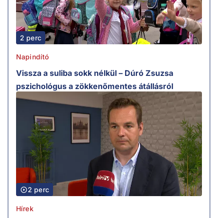
2 perc
Napindító
Vissza a suliba sokk nélkül – Dúró Zsuzsa
pszichológus a zökkenőmentes átállásról
2 perc
Hírek