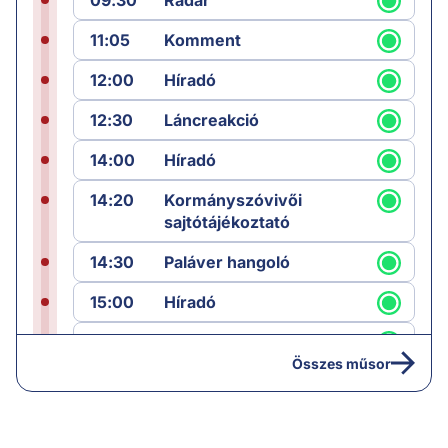
09:30
Radar
11:05
Komment
12:00
Híradó
12:30
Láncreakció
14:00
Híradó
14:20
Kormányszóvivői
sajtótájékoztató
14:30
Paláver hangoló
15:00
Híradó
15:30
Paláver
Összes műsor
17:00
Hírek
19:00
Hírek