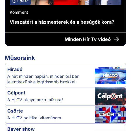
1 perc
Komment
Visszatért a házmesterek és a besúgók kora?
Minden
Hír Tv videó
Műsoraink
Híradó
A hét minden napján, minden órában
jelentkezünk a legfrissebb hírekkel.
Célpont
A HírTV oknyomozó műsora!
Csörte
A HírTV politikai vitaműsora.
Bayer show