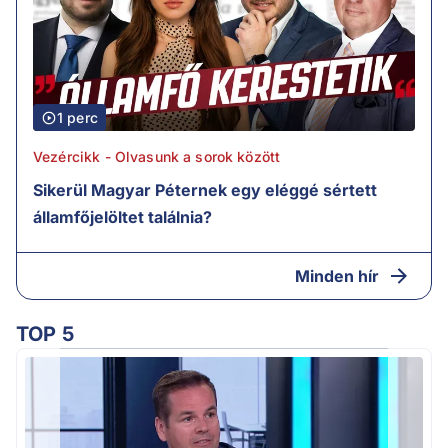
1 perc
Vezércikk - Olvasunk a sorok között
Sikerül Magyar Péternek egy eléggé sértett
államfőjelöltet találnia?
Minden hír
TOP 5
M
k