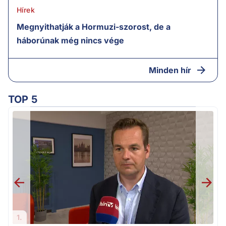
Hírek
Megnyithatják a Hormuzi-szorost, de a
háborúnak még nincs vége
Minden hír
TOP 5
v
1.