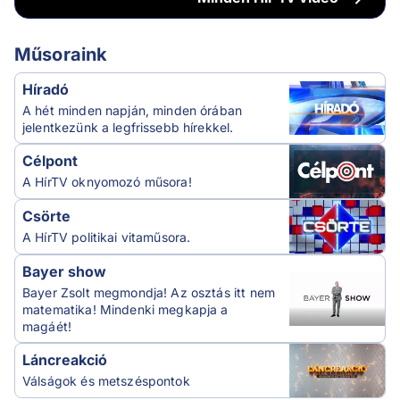
Műsoraink
Híradó
A hét minden napján, minden órában
jelentkezünk a legfrissebb hírekkel.
Célpont
A HírTV oknyomozó műsora!
Csörte
A HírTV politikai vitaműsora.
Bayer show
Bayer Zsolt megmondja! Az osztás itt nem
matematika! Mindenki megkapja a
magáét!
Láncreakció
Válságok és metszéspontok