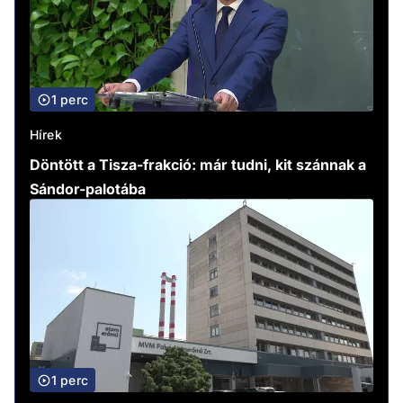
1 perc
Hírek
Döntött a Tisza-frakció: már tudni, kit szánnak a
Sándor-palotába
1 perc