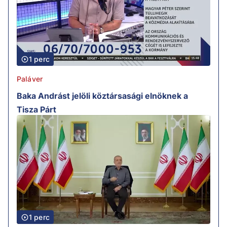
1 perc
Paláver
Baka Andrást jelöli köztársasági elnöknek a
Tisza Párt
1 perc