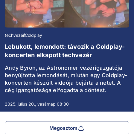
techvezér
Coldplay
Lebukott, lemondott: távozik a Coldplay-
koncerten elkapott techvezér
Andy Byron, az Astronomer vezérigazgatója
benyújtotta lemondását, miután egy Coldplay-
koncerten készült videója bejárta a netet. A
cég igazgatósága elfogadta a döntést.
2025. július 20., vasárnap 08:30
Megosztom