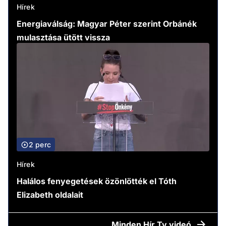
Hírek
Energiaválság: Magyar Péter szerint Orbánék
mulasztása ütött vissza
2 perc
Hírek
Halálos fenyegetések özönlötték el Tóth
Elizabeth oldalait
Minden
Hír Tv videó