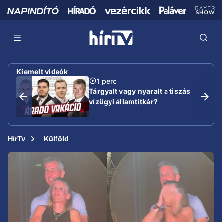
Kiemelt videók
1 perc
Tárgyalt vagy nyaralt a tiszás
vízügyi államtitkár?
HírTv
Külföld