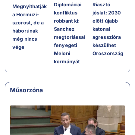
Riasztó
Diplomáciai
Megnyithatják
jóslat: 2030
konfliktus
a Hormuzi-
előtt újabb
robbant ki:
szorost, de a
katonai
Sanchez
háborúnak
agresszióra
megtorlással
még nincs
készülhet
fenyegeti
vége
Oroszország
Meloni
kormányát
Műsorzóna