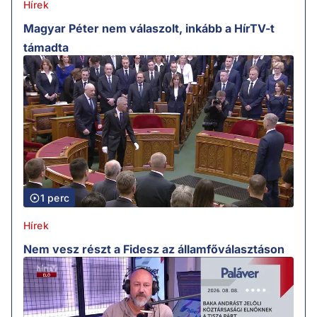
Hírek
Magyar Péter nem válaszolt, inkább a HírTV-t
támadta
1 perc
Hírek
Nem vesz részt a Fidesz az államfőválasztáson