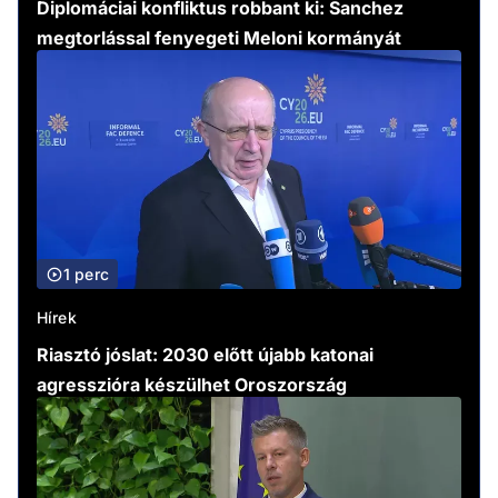
Diplomáciai konfliktus robbant ki: Sanchez
megtorlással fenyegeti Meloni kormányát
1 perc
Hírek
Riasztó jóslat: 2030 előtt újabb katonai
agresszióra készülhet Oroszország