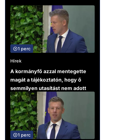
1 perc
Hírek
A kormányfő azzal mentegette
magát a tájékoztatón, hogy ő
semmilyen utasítást nem adott
1 perc