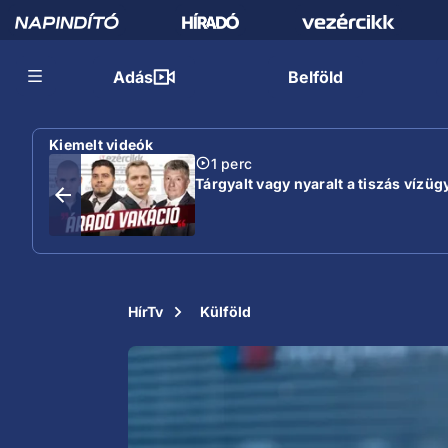
Adás
Belföld
Kiemelt videók
1 perc
Tárgyalt vagy nyaralt a tiszás vízügy
HírTv
Külföld