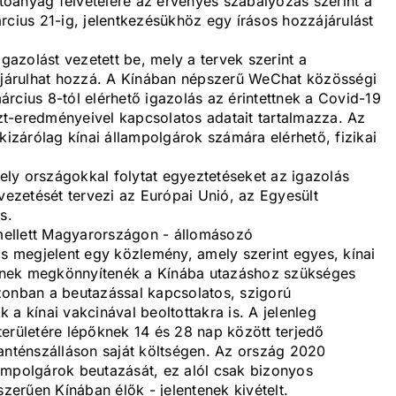
ltóanyag felvételére az érvényes szabályozás szerint a
rcius 21-ig, jelentkezésükhöz egy írásos hozzájárulást
igazolást vezetett be, mely a tervek szerint a
járulhat hozzá. A Kínában népszerű WeChat közösségi
rcius 8-tól elérhető igazolás az érintettnek a Covid-19
szt-eredményeivel kapcsolatos adatait tartalmazza. Az
kizárólag kínai állampolgárok számára elérhető, fizikai
ly országokkal folytat egyeztetéseket az igazolás
zetését tervezi az Európai Unió, az Egyesült
s.
ellett Magyarországon - állomásozó
is megjelent egy közlemény, amely szerint egyes, kínai
ieknek megkönnyítenék a Kínába utazáshoz szükséges
zonban a beutazással kapcsolatos, szigorú
a kínai vakcinával beoltottakra is. A jelenleg
erületére lépőknek 14 és 28 nap között terjedő
karanténszálláson saját költségen. Az ország 2020
llampolgárok beutazását, ez alól csak bizonyos
szerűen Kínában élők - jelentenek kivételt.