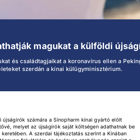
thatják magukat a külföldi újsá
at és családtagjaikat a koronavírus ellen a Pekin
seleteket szerdán a kínai külügyminisztérium.
 újságírók számára a Sinopharm kínai gyártó elölt
etővé, melyet az újságírók saját költségen adathatnak be
eretében. A szerdai tájékoztatás szerint a Kínában