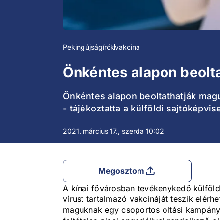
Peking
újságírók
vakcina
Önkéntes alapon beolta
Önkéntes alapon beoltathatják maguk
- tájékoztatta a külföldi sajtóképvi
2021. március 17., szerda 10:02
Megosztom
A kínai fővárosban tevékenykedő külföldi
vírust tartalmazó vakcináját teszik elérh
maguknak egy csoportos oltási kampány k