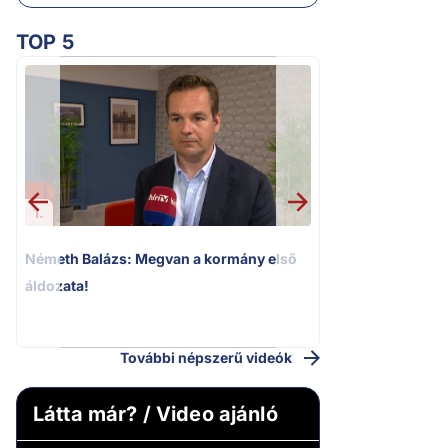
TOP 5
1.
2.
Németh Balázs: Megvan a kormány első
Kioktató hangne
áldozata!
Magyar Péter a vá
riportere felé
További népszerű videók
Látta már? / Video ajánló