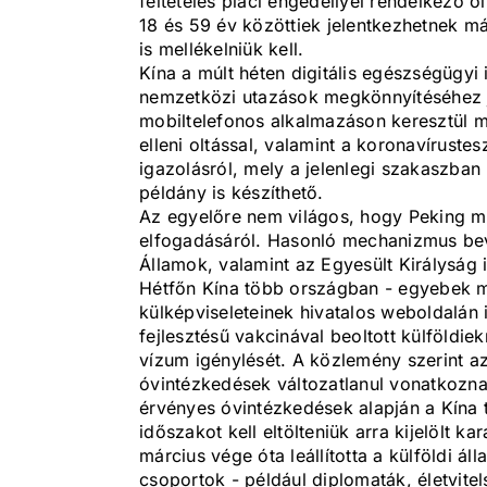
feltételes piaci engedéllyel rendelkező o
18 és 59 év közöttiek jelentkezhetnek má
is mellékelniük kell.
Kína a múlt héten digitális egészségügyi 
nemzetközi utazások megkönnyítéséhez 
mobiltelefonos alkalmazáson keresztül má
elleni oltással, valamint a koronavíruste
igazolásról, mely a jelenlegi szakaszban 
példány is készíthető.
Az egyelőre nem világos, hogy Peking me
elfogadásáról. Hasonló mechanizmus beve
Államok, valamint az Egyesült Királyság i
Hétfőn Kína több országban - egyebek m
külképviseleteinek hivatalos weboldalán 
fejlesztésű vakcinával beoltott külföld
vízum igénylését. A közlemény szerint a
óvintézkedések változatlanul vonatkoznak 
érvényes óvintézkedések alapján a Kína t
időszakot kell eltölteniük arra kijelölt 
március vége óta leállította a külföldi á
csoportok - például diplomaták, életvitel