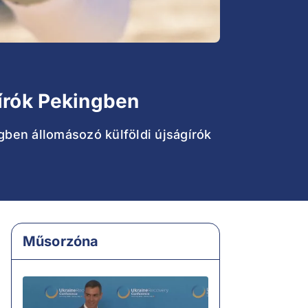
gírók Pekingben
gben állomásozó külföldi újságírók
Műsorzóna