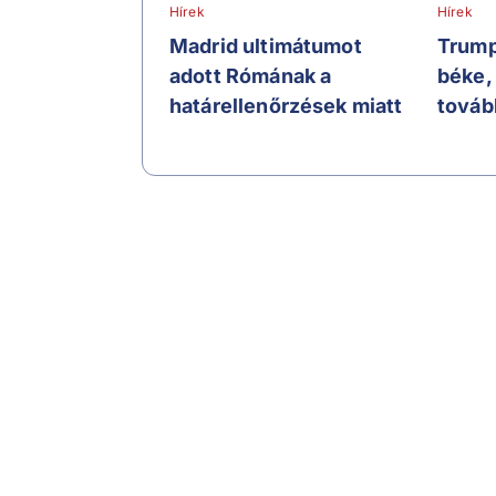
Hírek
Hírek
Madrid ultimátumot
Trump
adott Rómának a
béke,
határellenőrzések miatt
továb