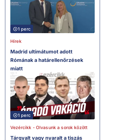
1 perc
Hírek
Madrid ultimátumot adott
Rómának a határellenőrzések
miatt
1 perc
Vezércikk - Olvasunk a sorok között
Tárgyalt vagy nyaralt a tiszás