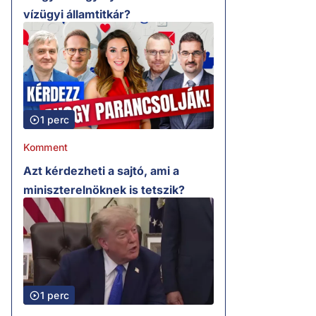
vízügyi államtitkár?
1 perc
Komment
Azt kérdezheti a sajtó, ami a
miniszterelnöknek is tetszik?
1 perc