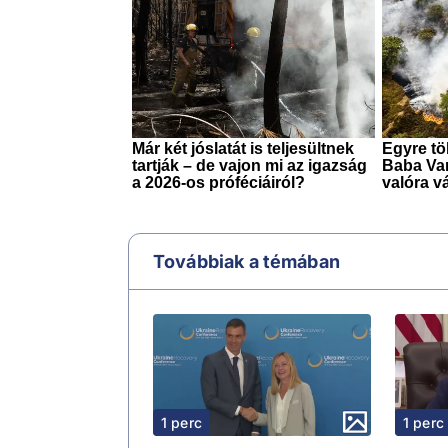
Továbbiak a témában
1 perc
1 perc