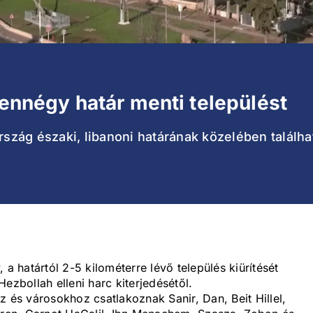
zennégy határ menti települést
rszág északi, libanoni határának közelében található
 a határtól 2-5 kilométerre lévő település kiürítését
 Hezbollah elleni harc kiterjedésétől.
z és városokhoz csatlakoznak Sanir, Dan, Beit Hillel,