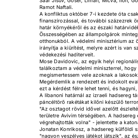
Saár Jisuv, Goser, Liman, Micva, Ilon, 
Ramot Naftali.
A konfliktus október 7-i kezdete óta cs
finanszírozással, és további százezrek 
határ környékéről és az északi határvidé
Összességében az állampolgárok mintegy
otthonukból. A védelmi minisztérium az
irányítja a kiürítést, melyre azért is va
védekezési haditerveit.
Mose Davidovic, az egyik helyi regionáli
találkoztam a védelmi miniszterrel, hogy
megismertessem vele azoknak a lakosokna
Megérdemlik a rendezett és indokolt evak
ezt a kérdést félre lehet tenni, és hagyni
A libanoni határnál az izraeli hadsereg tá
páncéltörő rakétákat kilőni készülő terror
"Az osztagot rövid idővel azelőtt észlelté
területre Avivim térségében. A hadsereg 
végrehajtották volna" - jelentette a katon
Jonatan Konrikosz, a hadsereg külföldi 
"nagyon veszélyes játékot játszik", az és