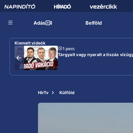
Adás
Belföld
Kiemelt videók
1 perc
Tárgyalt vagy nyaralt a tiszás vízügy
HírTv
Külföld