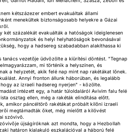
Goren, Garnot HaGalil, Ibn Menachem, Szasza, Zebon és
aknem kétszázezer embert evakuáltak állami
önként menekültek biztonságosabb helyekre a Gázai
kről.
 két százalékát evakuálták a hatóságok ideiglenesen
 önkormányzatok és helyi helyhatóságok bevonásával
n szükség, hogy a hadsereg szabadabban alakíthassa ki
s tanács vezetője üdvözölte a kiürítési döntést. "Tegnap
 elmagyarázzam, mi történik a helyszínen, és
k a helyzetét, akik felé nap mint nap rakétákat lőnek.
uálást. Annyi fronton állunk háborúban, és legalább
, hogy az izraeli hadsereg nyerjen" - közölte.
madást intézett egy, a határ túloldaláról Avivim falu felé
ista osztag ellen, még a rakéták elindítása előtt.
k, amikor páncéltörő rakétákat próbált kilőni izraeli
erői megtámadták őket, még mielőtt a kilövést
ai szóvivő.
szóvivője újságíróknak azt mondta, hogy a Hezbollah
zaki határon kialakuló eszkalációval a háború felé