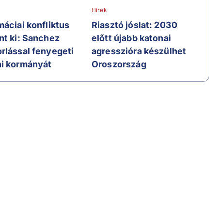
Hírek
máciai konfliktus
Riasztó jóslat: 2030
nt ki: Sanchez
előtt újabb katonai
rlással fenyegeti
agresszióra készülhet
i kormányát
Oroszország