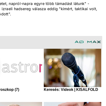
etet, napról-napra egyre több támadást látunk" -
izraeli hadsereg válasza eddig "kimért, taktikai volt,
ódott".