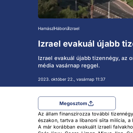
Hamász
Háború
Izrael
Izrael evakuál újabb ti
Izrael evakuál újabb tizennégy, az o
média vasárnap reggel.
2023. október 22., vasárnap 11:37
Megosztom
Az állam finanszírozza további tizennégy,
északon, tartva a libanoni síita milícia, a
A már korábban evakuált izraeli falvakho