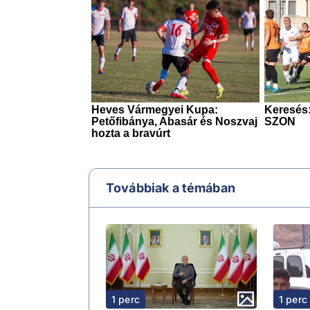
Továbbiak a témában
1 perc
1 perc