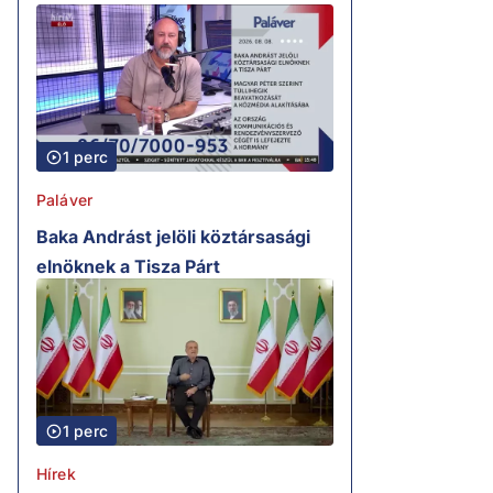
1 perc
Paláver
Baka Andrást jelöli köztársasági
elnöknek a Tisza Párt
1 perc
Hírek