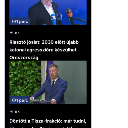
1 perc
Hírek
Riasztó jóslat: 2030 előtt újabb
katonai agresszióra készülhet
Oroszország
1 perc
Hírek
Döntött a Tisza-frakció: már tudni,