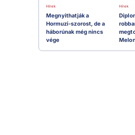
Hírek
Hírek
Megnyithatják a
Diplo
Hormuzi-szorost, de a
robba
háborúnak még nincs
megto
vége
Melon