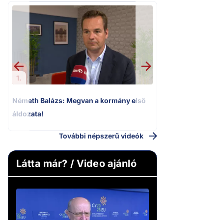
2.
Kioktató hangne
Magyar Péter a vá
riportere felé
1.
Németh Balázs: Megvan a kormány első
áldozata!
További népszerű videók
Látta már? / Video ajánló