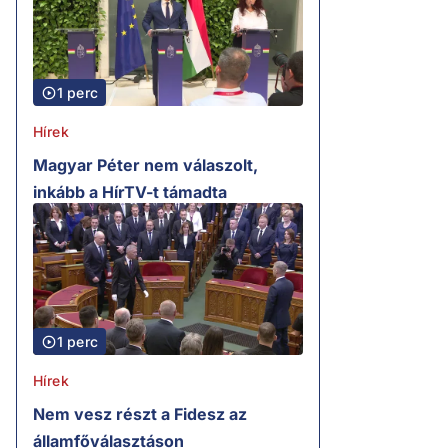
1 perc
Hírek
Magyar Péter nem válaszolt,
inkább a HírTV-t támadta
1 perc
Hírek
Nem vesz részt a Fidesz az
államfőválasztáson