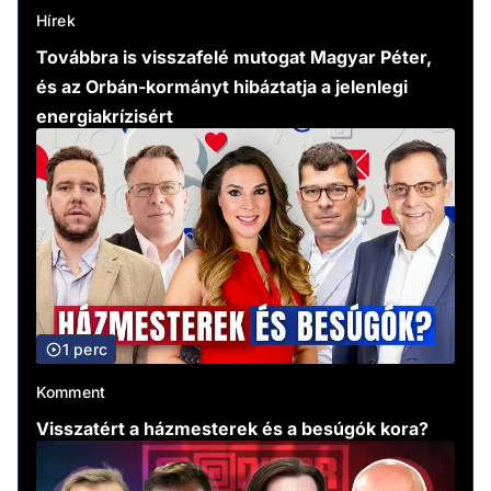
Hírek
Továbbra is visszafelé mutogat Magyar Péter,
és az Orbán-kormányt hibáztatja a jelenlegi
energiakrízisért
1 perc
Komment
Visszatért a házmesterek és a besúgók kora?