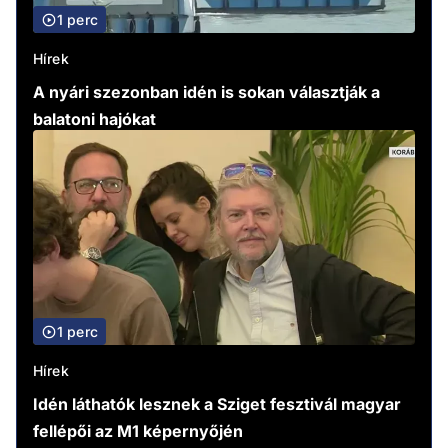
1 perc
Hírek
A nyári szezonban idén is sokan választják a
balatoni hajókat
1 perc
Hírek
Idén láthatók lesznek a Sziget fesztivál magyar
fellépői az M1 képernyőjén