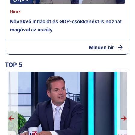
Hírek
Növekvő inflációt és GDP-csökkenést is hozhat
magával az aszály
Minden hír
TOP 5
M
k