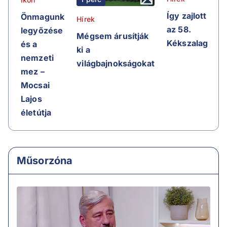
Így zajlott
Önmagunk
Hírek
az 58.
legyőzése
Mégsem árusítják
Kékszalag
és a
ki a
nemzeti
világbajnokságokat
mez –
Mocsai
Lajos
életútja
Műsorzóna