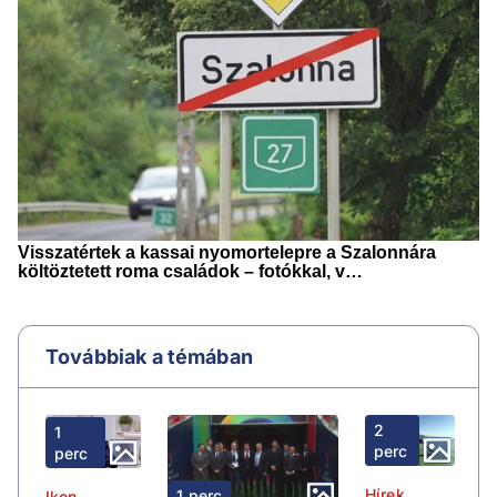
Továbbiak a témában
2
1
perc
perc
Hírek
1 perc
Ikon