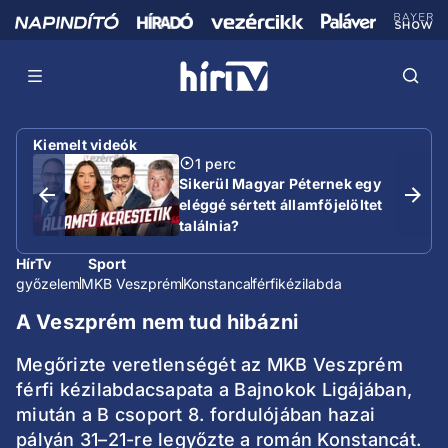
Kiemelt videók
1 perc
Sikerül Magyar Péternek egy
eléggé sértett államfőjelöltet
találnia?
HírTv
Sport
győzelem
MKB Veszprém
Konstanca
férfikézilabda
A Veszprém nem tud hibázni
Megőrizte veretlenségét az MKB Veszprém
férfi kézilabdacsapata a Bajnokok Ligájában,
miután a B csoport 8. fordulójában hazai
pályán 31–21-re legyőzte a román Konstancát.