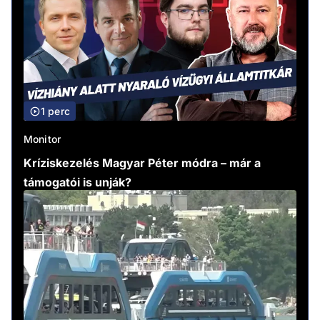
1 perc
Monitor
Kríziskezelés Magyar Péter módra – már a
támogatói is unják?