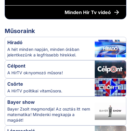
Minden
Hír Tv videó
Műsoraink
Híradó
A hét minden napján, minden órában
jelentkezünk a legfrissebb hírekkel.
Célpont
A HírTV oknyomozó műsora!
Csörte
A HírTV politikai vitaműsora.
Bayer show
Bayer Zsolt megmondja! Az osztás itt nem
matematika! Mindenki megkapja a
magáét!