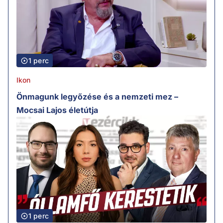
1 perc
Ikon
Önmagunk legyőzése és a nemzeti mez –
Mocsai Lajos életútja
1 perc