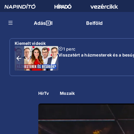
Adás
Belföld
Kiemelt videók
1 perc
Visszatért a házmesterek és a besú
HírTv
Mozaik