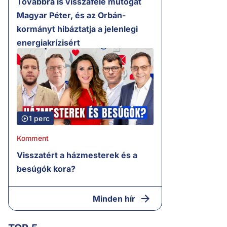
Továbbra is visszafelé mutogat
Magyar Péter, és az Orbán-
kormányt hibáztatja a jelenlegi
energiakrízisért
1 perc
Komment
Visszatért a házmesterek és a
besúgók kora?
Minden hír