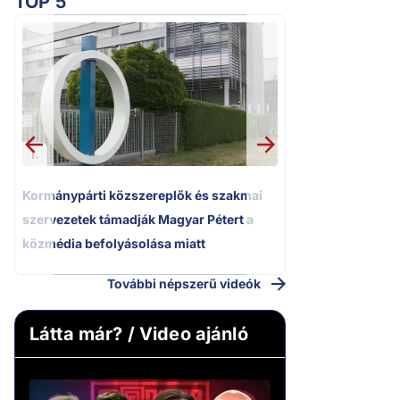
TOP 5
2.
Kétségbeesett ca
Polgár Judit és 
volt főbíró a me
1.
Kormánypárti közszereplők és szakmai
szervezetek támadják Magyar Pétert a
közmédia befolyásolása miatt
További népszerű videók
Látta már? / Video ajánló