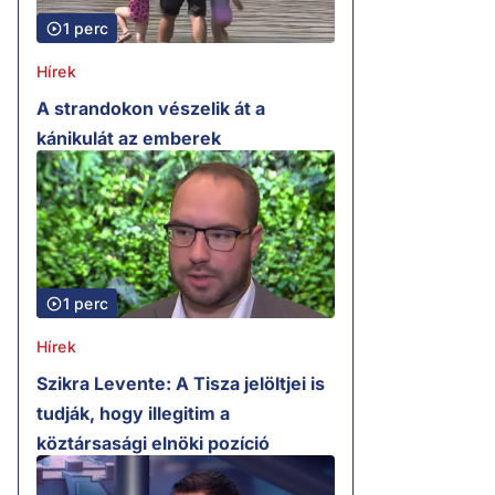
1 perc
Hírek
A strandokon vészelik át a
kánikulát az emberek
1 perc
Hírek
Szikra Levente: A Tisza jelöltjei is
tudják, hogy illegitim a
köztársasági elnöki pozíció