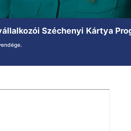
 vállalkozói Széchenyi Kártya Pr
 vendége.