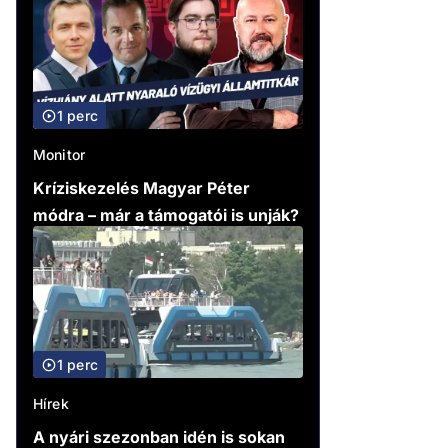
1 perc
Monitor
Kríziskezelés Magyar Péter
módra – már a támogatói is unják?
1 perc
Hírek
A nyári szezonban idén is sokan