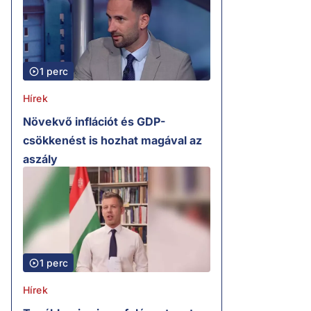
1 perc
Hírek
Növekvő inflációt és GDP-
csökkenést is hozhat magával az
aszály
1 perc
Hírek