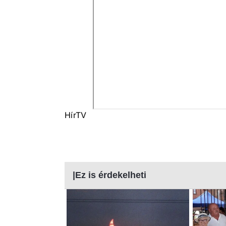
HírTV