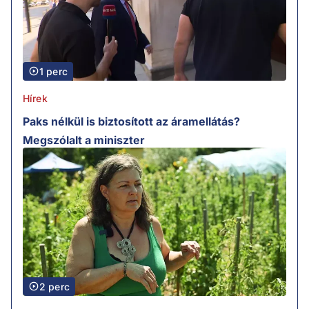
1 perc
Hírek
Paks nélkül is biztosított az áramellátás?
Megszólalt a miniszter
2 perc