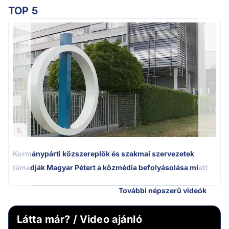
TOP 5
1.
Kormánypárti közszereplők és szakmai szervezetek
támadják Magyar Pétert a közmédia befolyásolása miatt
További népszerű videók
Látta már? / Video ajánló