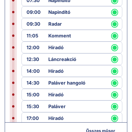
07:30
Napindító
09:00
Napindító
09:30
Radar
11:05
Komment
12:00
Híradó
12:30
Láncreakció
14:00
Híradó
14:30
Paláver hangoló
15:00
Híradó
15:30
Paláver
17:00
Híradó
18:05
Monitor
Összes műsor