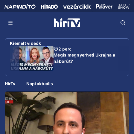
Kiemelt videók
2 perc
Mégis megnyerheti Ukrajna a
háborút?
HírTv
Napi aktuális