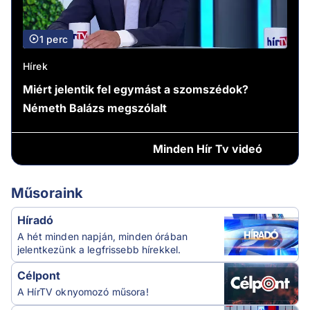
1 perc
Hírek
Miért jelentik fel egymást a szomszédok?
Németh Balázs megszólalt
Minden
Hír Tv videó
Műsoraink
Híradó
A hét minden napján, minden órában
jelentkezünk a legfrissebb hírekkel.
Célpont
A HírTV oknyomozó műsora!