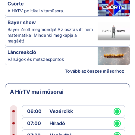
Csörte
A HírTV politikai vitaműsora.
Bayer show
Bayer Zsolt megmondja! Az osztás itt nem
matematika! Mindenki megkapja a
magáét!
Láncreakció
Válságok és metszéspontok
Tovább az összes műsorhoz
A HírTV mai műsorai
06:00
Vezércikk
07:00
Híradó