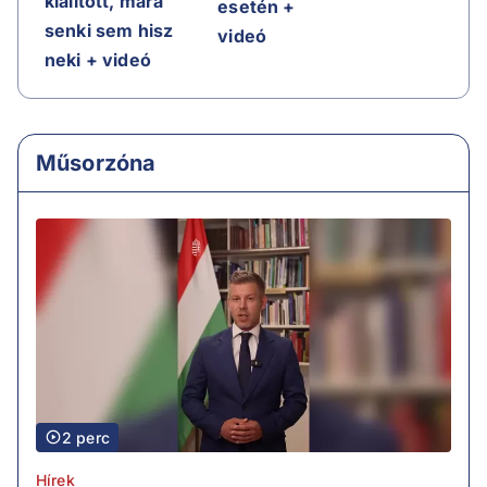
kiálltott, mára
esetén +
senki sem hisz
videó
neki + videó
Műsorzóna
2 perc
Hírek