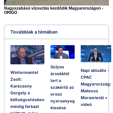
Továbbiak a témában
Súlyos
Napi aktuális -
Wintermantel
ársokktól
CPAC
Zsolt:
tart a
Magyarország:
Karácsony
szakértő az
Mateusz
Gergely a
orosz
Morawiecki +
költségvetésben
nyersanyag
videó
mindig farkast
kiesése