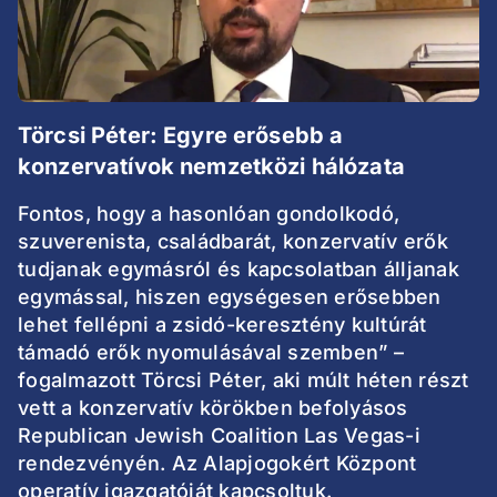
Törcsi Péter: Egyre erősebb a
konzervatívok nemzetközi hálózata
Fontos, hogy a hasonlóan gondolkodó,
szuverenista, családbarát, konzervatív erők
tudjanak egymásról és kapcsolatban álljanak
egymással, hiszen egységesen erősebben
lehet fellépni a zsidó-keresztény kultúrát
támadó erők nyomulásával szemben” –
fogalmazott Törcsi Péter, aki múlt héten részt
vett a konzervatív körökben befolyásos
Republican Jewish Coalition Las Vegas-i
rendezvényén. Az Alapjogokért Központ
operatív igazgatóját kapcsoltuk.