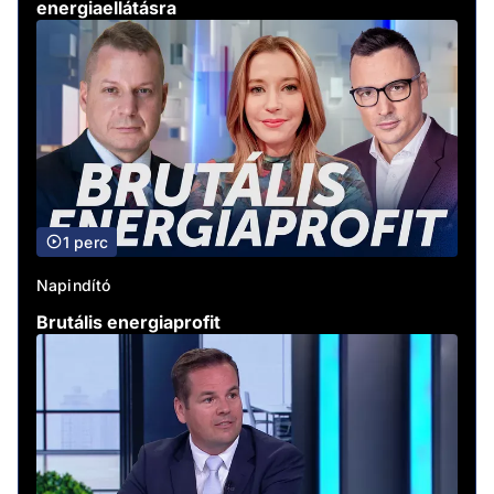
energiaellátásra
1 perc
Napindító
Brutális energiaprofit