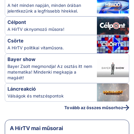
A hét minden napján, minden órában
jelentkezünk a legfrissebb hírekkel.
Célpont
A HírTV oknyomozó műsora!
Csörte
A HírTV politikai vitaműsora.
Bayer show
Bayer Zsolt megmondja! Az osztás itt nem
matematika! Mindenki megkapja a
magáét!
Láncreakció
Válságok és metszéspontok
Tovább az összes műsorhoz
A HírTV mai műsorai