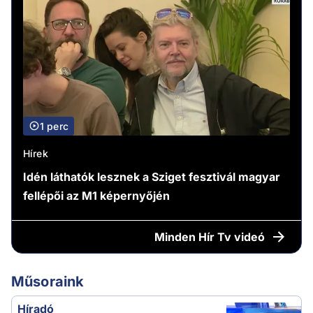
1 perc
Hírek
Idén láthatók lesznek a Sziget fesztivál magyar
fellépői az M1 képernyőjén
Minden
Hír Tv videó
Műsoraink
Híradó