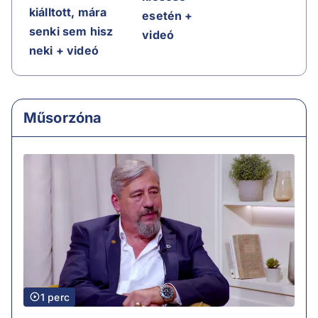
kiálltott, mára
esetén +
senki sem hisz
videó
neki + videó
Műsorzóna
1 perc