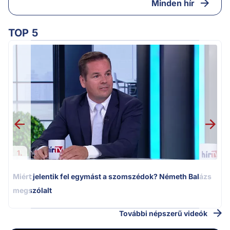
Minden hír
TOP 5
M
k
1.
Miért jelentik fel egymást a szomszédok? Németh Balázs
megszólalt
További népszerű videók