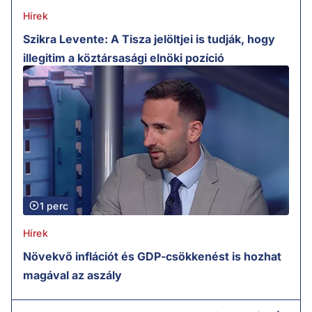
Hírek
Szikra Levente: A Tisza jelöltjei is tudják, hogy
illegitim a köztársasági elnöki pozíció
1 perc
Hírek
Növekvő inflációt és GDP-csökkenést is hozhat
magával az aszály