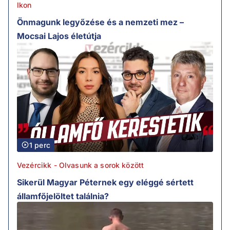
Ikon
Önmagunk legyőzése és a nemzeti mez –
Mocsai Lajos életútja
1 perc
Vezércikk - Olvasunk a sorok között
Sikerül Magyar Péternek egy eléggé sértett
államfőjelöltet találnia?