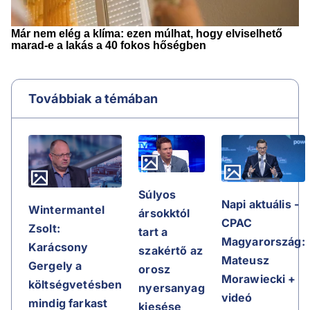
Továbbiak a témában
Súlyos
Napi aktuális -
Wintermantel
ársokktól
CPAC
Zsolt:
tart a
Magyarország:
Karácsony
szakértő az
Mateusz
Gergely a
orosz
Morawiecki +
költségvetésben
nyersanyag
videó
mindig farkast
kiesése