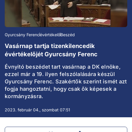
Gyurcsány Ferenc
évértékelő
Beszéd
Vasárnap tartja tizenkilencedik
évértékelőjét Gyurcsány Ferenc
Évnyitó beszédet tart vasárnap a DK elnöke,
ezzel már a 19. ilyen felszólalására készül
Gyurcsány Ferenc. Szakértők szerint ismét azt
fogja hangoztatni, hogy csak ők képesek a
kormányzásra.
2023. február 04., szombat 07:51