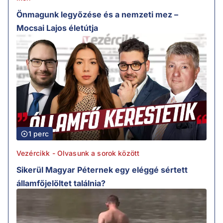
Önmagunk legyőzése és a nemzeti mez –
Mocsai Lajos életútja
1 perc
Vezércikk - Olvasunk a sorok között
Sikerül Magyar Péternek egy eléggé sértett
államfőjelöltet találnia?