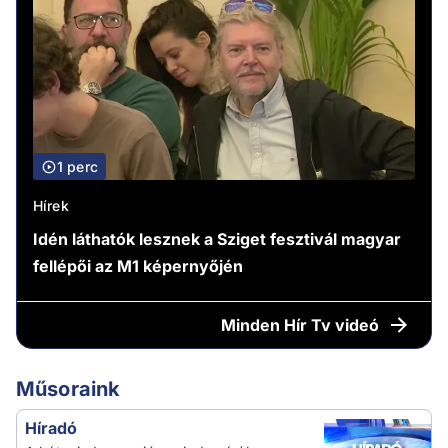
1 perc
Hírek
Idén láthatók lesznek a Sziget fesztivál magyar
fellépői az M1 képernyőjén
Minden
Hír Tv videó
Műsoraink
Híradó