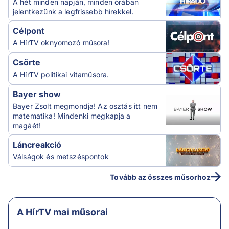
A hét minden napján, minden órában
jelentkezünk a legfrissebb hírekkel.
Célpont
A HírTV oknyomozó műsora!
Csörte
A HírTV politikai vitaműsora.
Bayer show
Bayer Zsolt megmondja! Az osztás itt nem
matematika! Mindenki megkapja a
magáét!
Láncreakció
Válságok és metszéspontok
Tovább az összes műsorhoz
A HírTV mai műsorai