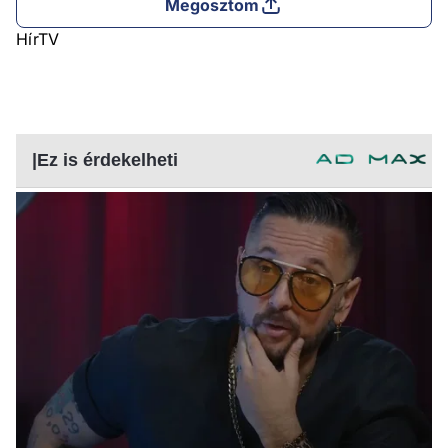
Megosztom
HírTV