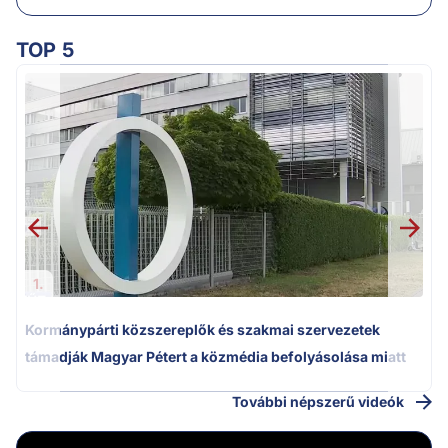
TOP 5
M
k
1.
Kormánypárti közszereplők és szakmai szervezetek
támadják Magyar Pétert a közmédia befolyásolása miatt
További népszerű videók