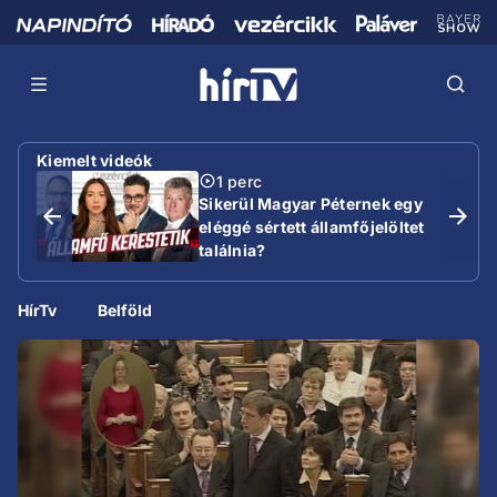
Kiemelt videók
1 perc
Sikerül Magyar Péternek egy
eléggé sértett államfőjelöltet
találnia?
HírTv
Belföld