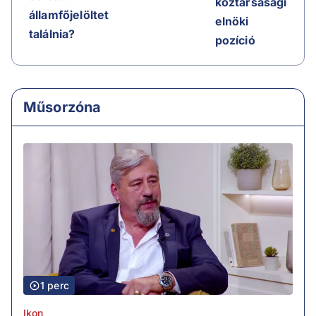
köztársasági
államfőjelöltet
elnöki
találnia?
pozíció
Műsorzóna
1 perc
Ikon