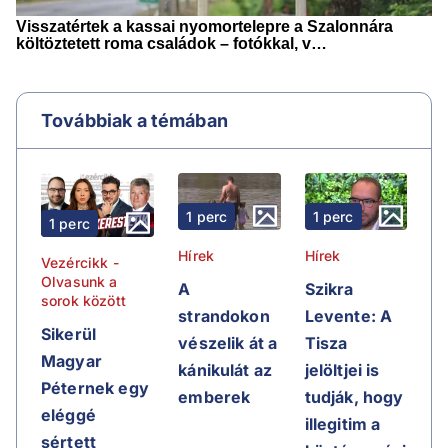
Továbbiak a témában
1 perc
1 perc
1 perc
Hírek
Hírek
Vezércikk -
Olvasunk a
A
Szikra
sorok között
strandokon
Levente: A
Sikerül
vészelik át a
Tisza
Magyar
kánikulát az
jelöltjei is
Péternek egy
emberek
tudják, hogy
eléggé
illegitim a
sértett