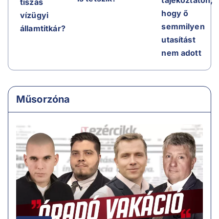
tiszás
hogy ő
vízügyi
semmilyen
államtitkár?
utasítást
nem adott
Műsorzóna