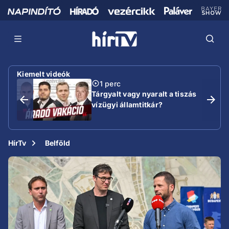
Kiemelt videók
1 perc
Tárgyalt vagy nyaralt a tiszás
vízügyi államtitkár?
HírTv
Belföld