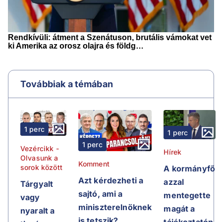
Továbbiak a témában
1 perc
1 perc
1 perc
Vezércikk -
Hírek
Olvasunk a
Komment
sorok között
A kormányfő
Azt kérdezheti a
azzal
Tárgyalt
sajtó, ami a
mentegette
vagy
miniszterelnöknek
magát a
nyaralt a
is tetszik?
tájékoztatón,