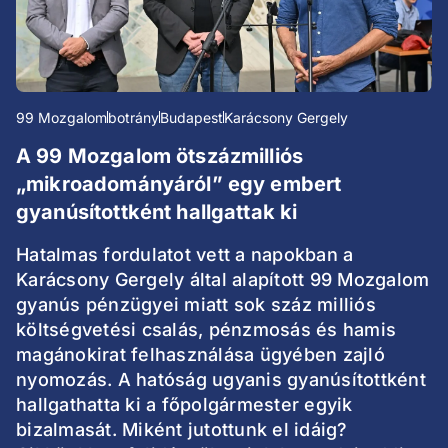
99 Mozgalom
botrány
Budapest
Karácsony Gergely
A 99 Mozgalom ötszázmilliós
„mikroadományáról” egy embert
gyanúsítottként hallgattak ki
Hatalmas fordulatot vett a napokban a
Karácsony Gergely által alapított 99 Mozgalom
gyanús pénzügyei miatt sok száz milliós
költségvetési csalás, pénzmosás és hamis
magánokirat felhasználása ügyében zajló
nyomozás. A hatóság ugyanis gyanúsítottként
hallgathatta ki a főpolgármester egyik
bizalmasát. Miként jutottunk el idáig?