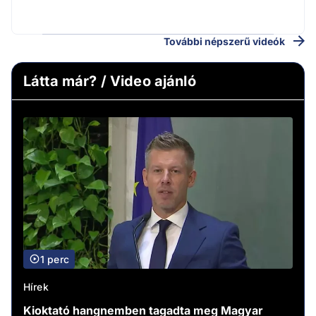
v
További népszerű videók
Látta már? / Video ajánló
1 perc
Hírek
Kioktató hangnemben tagadta meg Magyar