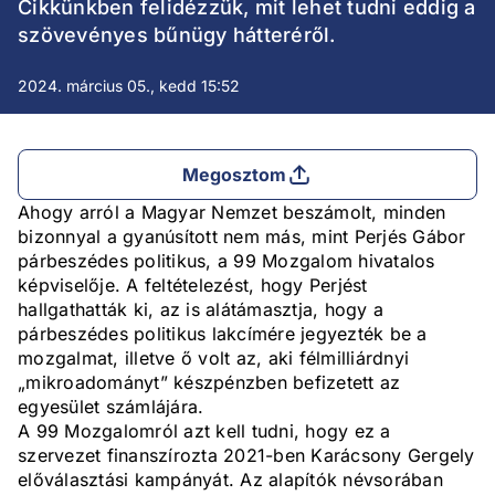
Cikkünkben felidézzük, mit lehet tudni eddig a
szövevényes bűnügy hátteréről.
2024. március 05., kedd 15:52
Megosztom
Ahogy arról a Magyar Nemzet beszámolt, minden
bizonnyal a gyanúsított nem más, mint Perjés Gábor
párbeszédes politikus, a 99 Mozgalom hivatalos
képviselője. A feltételezést, hogy Perjést
hallgathatták ki, az is alátámasztja, hogy a
párbeszédes politikus lakcímére jegyezték be a
mozgalmat, illetve ő volt az, aki félmilliárdnyi
„mikroadományt” készpénzben befizetett az
egyesület számlájára.
A 99 Mozgalomról azt kell tudni, hogy ez a
szervezet finanszírozta 2021-ben Karácsony Gergely
előválasztási kampányát. Az alapítók névsorában