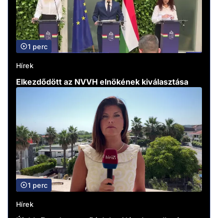
1 perc
Hírek
Elkezdődött az NVVH elnökének kiválasztása
1 perc
Hírek