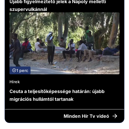
Újabb figyelmeztető jelek a Nápoly melletti
szupervulkánnál
1 perc
Hírek
Ceuta a teljesítőképessége határán: újabb
migrációs hullámtól tartanak
Minden
Hír Tv videó