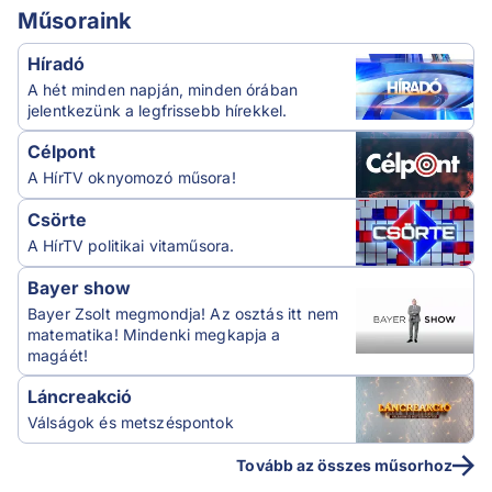
Műsoraink
Híradó
A hét minden napján, minden órában
jelentkezünk a legfrissebb hírekkel.
Célpont
A HírTV oknyomozó műsora!
Csörte
A HírTV politikai vitaműsora.
Bayer show
Bayer Zsolt megmondja! Az osztás itt nem
matematika! Mindenki megkapja a
magáét!
Láncreakció
Válságok és metszéspontok
Tovább az összes műsorhoz