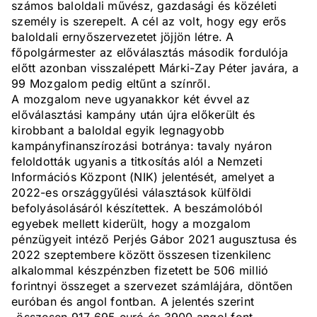
számos baloldali művész, gazdasági és közéleti
személy is szerepelt. A cél az volt, hogy egy erős
baloldali ernyőszervezetet jöjjön létre. A
főpolgármester az előválasztás második fordulója
előtt azonban visszalépett Márki-Zay Péter javára, a
99 Mozgalom pedig eltűnt a színről.
A mozgalom neve ugyanakkor két évvel az
előválasztási kampány után újra előkerült és
kirobbant a baloldal egyik legnagyobb
kampányfinanszírozási botránya: tavaly nyáron
feloldották ugyanis a titkosítás alól a Nemzeti
Információs Központ (NIK) jelentését, amelyet a
2022-es országgyűlési választások külföldi
befolyásolásáról készítettek. A beszámolóból
egyebek mellett kiderült, hogy a mozgalom
pénzügyeit intéző Perjés Gábor 2021 augusztusa és
2022 szeptembere között összesen tizenkilenc
alkalommal készpénzben fizetett be 506 millió
forintnyi összeget a szervezet számlájára, döntően
euróban és angol fontban. A jelentés szerint