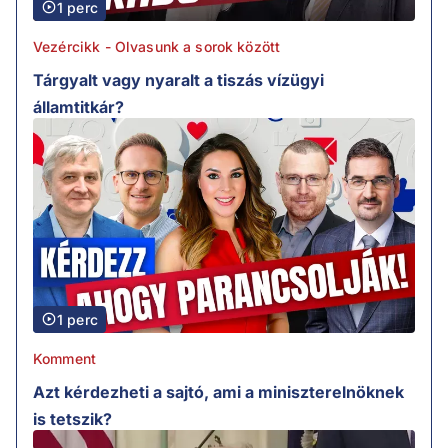
1 perc
Vezércikk - Olvasunk a sorok között
Tárgyalt vagy nyaralt a tiszás vízügyi
államtitkár?
1 perc
Komment
Azt kérdezheti a sajtó, ami a miniszterelnöknek
is tetszik?