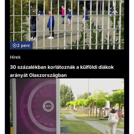
2 perc
Hírek
30 százalékban korlátoznák a külföldi diákok
arányát Olaszországban