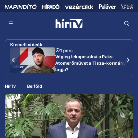
Kiemelt videók
1 perc
Végleg lekapcsolná a Paksi
Atomerőművet a Tisza-kormány
tagja?
HírTv
Belföld