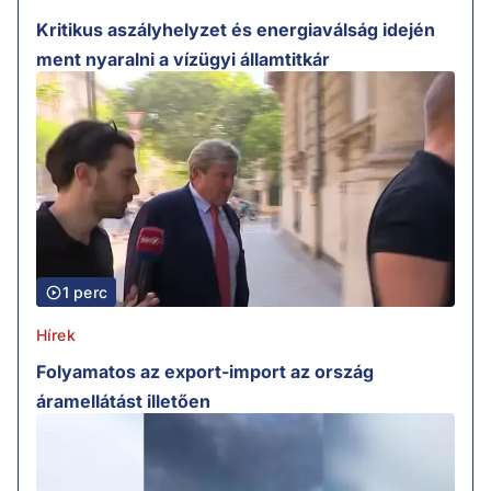
Kritikus aszályhelyzet és energiaválság idején
ment nyaralni a vízügyi államtitkár
1 perc
Hírek
Folyamatos az export-import az ország
áramellátást illetően