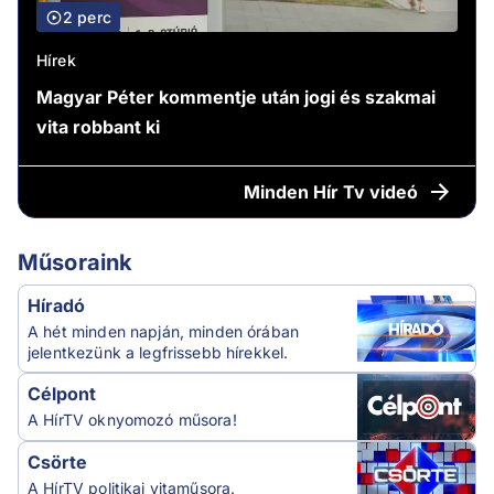
2 perc
Hírek
Magyar Péter kommentje után jogi és szakmai
vita robbant ki
Minden
Hír Tv videó
Műsoraink
Híradó
A hét minden napján, minden órában
jelentkezünk a legfrissebb hírekkel.
Célpont
A HírTV oknyomozó műsora!
Csörte
A HírTV politikai vitaműsora.