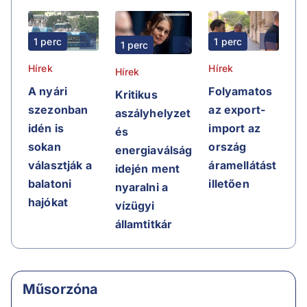
1 perc
1 perc
1 perc
Hírek
Hírek
Hírek
A nyári
Folyamatos
Kritikus
szezonban
az export-
aszályhelyzet
idén is
import az
és
sokan
ország
energiaválság
választják a
áramellátást
idején ment
balatoni
illetően
nyaralni a
hajókat
vízügyi
államtitkár
Műsorzóna