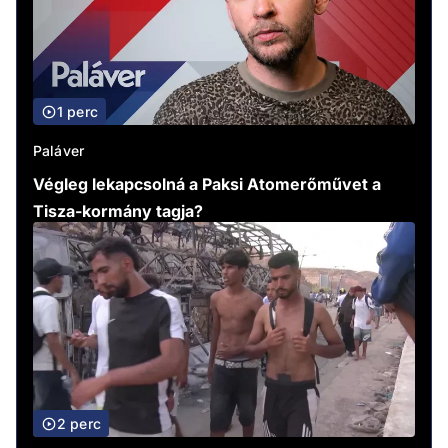
1 perc
Paláver
Végleg lekapcsolná a Paksi Atomerőművet a
Tisza-kormány tagja?
2 perc