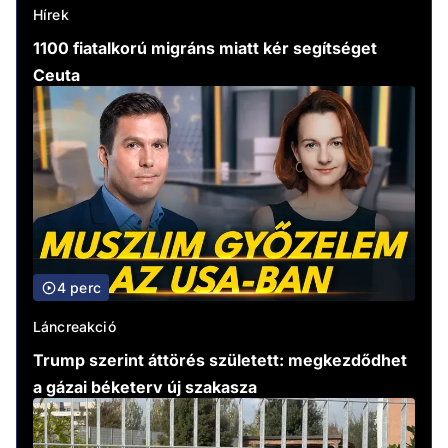
Hírek
1100 fiatalkorú migráns miatt kér segítséget
Ceuta
4 perc
Láncreakció
Trump szerint áttörés született: megkezdődhet
a gázai béketerv új szakasza