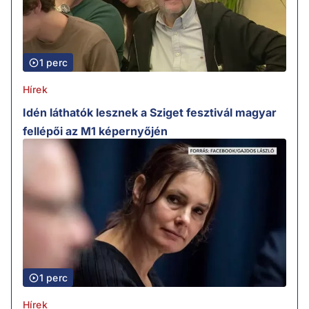
1 perc
Hírek
Idén láthatók lesznek a Sziget fesztivál magyar
fellépői az M1 képernyőjén
1 perc
Hírek