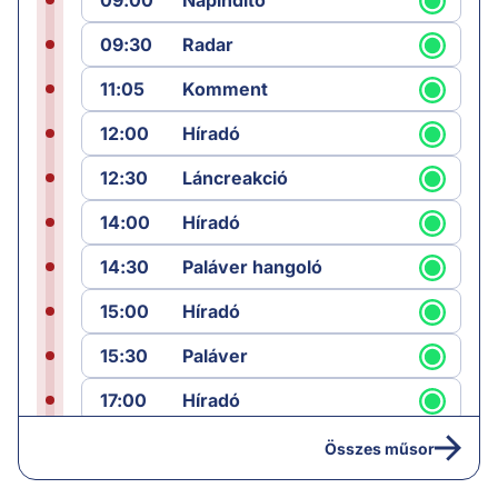
09:00
Napindító
09:30
Radar
11:05
Komment
12:00
Híradó
12:30
Láncreakció
14:00
Híradó
14:30
Paláver hangoló
15:00
Híradó
15:30
Paláver
17:00
Híradó
18:05
Monitor
Összes műsor
19:00
Hírek