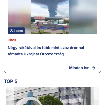
1 perc
Hírek
Négy rakétával és több mint száz drónnal
támadta Ukrajnát Oroszország
Minden hír
TOP 5