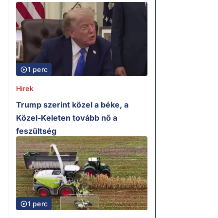
1 perc
Hírek
Trump szerint közel a béke, a
Közel-Keleten tovább nő a
feszültség
1 perc