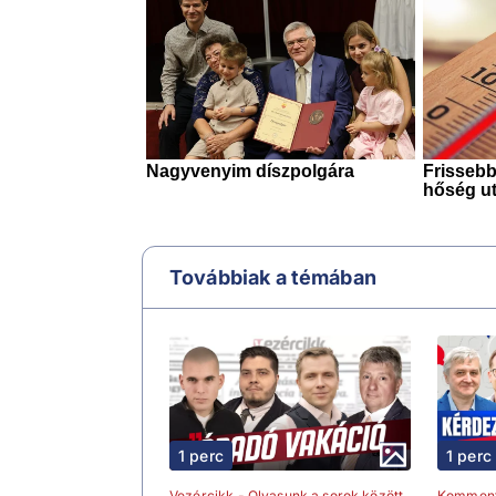
Továbbiak a témában
1 perc
1 perc
Vezércikk - Olvasunk a sorok között
Kommen