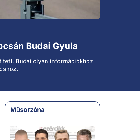
apcsán Budai Gyula
t tett. Budai olyan információkhoz
roshoz.
Műsorzóna