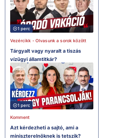
1 perc
Vezércikk - Olvasunk a sorok között
Tárgyalt vagy nyaralt a tiszás
vízügyi államtitkár?
1 perc
Komment
Azt kérdezheti a sajtó, ami a
miniszterelnöknek is tetszik?