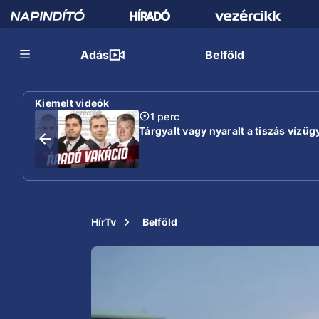
Adás
Belföld
Kiemelt videók
1 perc
Tárgyalt vagy nyaralt a tiszás vízügy
HírTv
Belföld