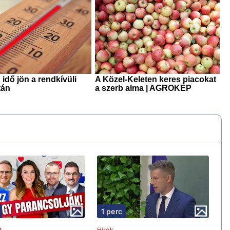
1 perc
t
Hírek