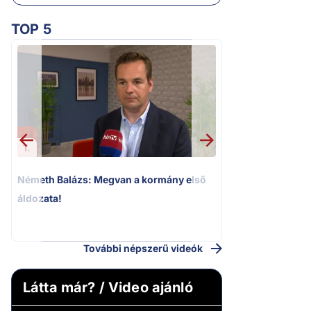
TOP 5
1.
2.
Németh Balázs: Megvan a kormány első
Kioktató hangne
áldozata!
Magyar Péter a vá
riportere felé
További népszerű videók
Látta már? / Video ajánló