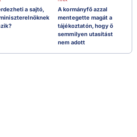
rdezheti a sajtó,
A kormányfő azzal
 miniszterelnöknek
mentegette magát a
szik?
tájékoztatón, hogy ő
semmilyen utasítást
nem adott