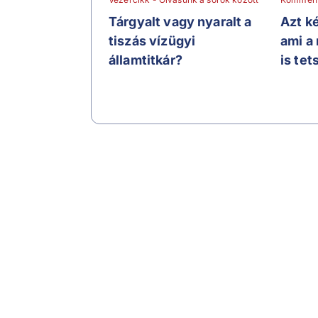
Tárgyalt vagy nyaralt a
Azt ké
tiszás vízügyi
ami a
államtitkár?
is tet