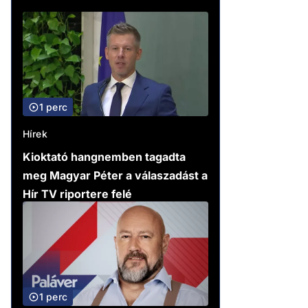
1 perc
Hírek
Kioktató hangnemben tagadta
meg Magyar Péter a válaszadást a
Hír TV riportere felé
1 perc