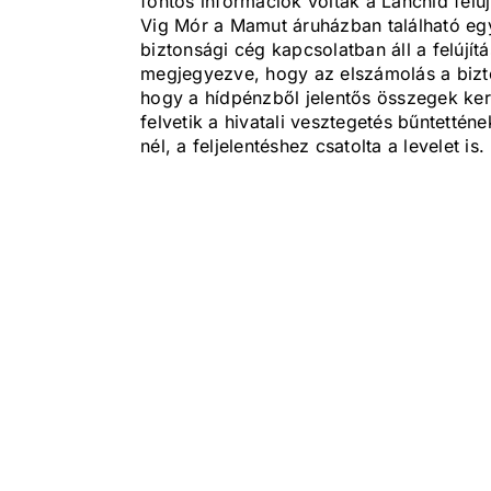
fontos információk voltak a Lánchíd felúj
Vig Mór a Mamut áruházban található egyi
biztonsági cég kapcsolatban áll a felújít
megjegyezve, hogy az elszámolás a bizton
hogy a hídpénzből jelentős összegek ker
felvetik a hivatali vesztegetés bűntetténe
nél, a feljelentéshez csatolta a levelet is.