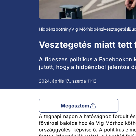
Hídpénzbotrány
Vig Mór
hídpénz
vesztegetés
Bud
Vesztegetés miatt tett
A fideszes politikus a Facebookon k
jutott, hogy a hídpénzből jelentős 
2024. április 17., szerda 11:12
Megosztom
A tegnapi napon a hatósághoz fordult és 
fővárosi baloldalhoz és Vig Mórhoz köt
országgyűlési képviselő. A politikus el