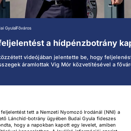
ai Gyula
Főváros
 feljelentést a hídpénzbotrány k
özzétett videójában jelentette be, hogy feljelenés
összegek áramlottak Vig Mór közvetítésével a fővá
feljelentést tett a Nemzeti Nyomozó Irodánál (NNI) a
hető Lánchíd-botrány ügyében Budai Gyula fideszes
mondta, hogy a napokban kapott egy levelet, amiben