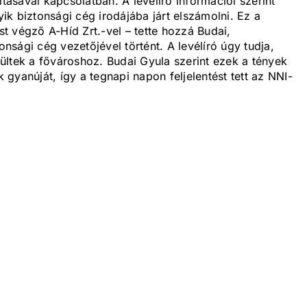
ításával kapcsolatban. A levélíró információi szerint
k biztonsági cég irodájába járt elszámolni. Ez a
ást végző A-Híd Zrt.-vel – tette hozzá Budai,
sági cég vezetőjével történt. A levélíró úgy tudja,
ültek a fővároshoz. Budai Gyula szerint ezek a tények
k gyanúját, így a tegnapi napon feljelentést tett az NNI-