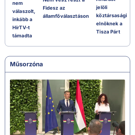
nem
jelöli
Fidesz az
válaszolt,
köztársasági
államfőválasztáson
inkább a
elnöknek a
HírTV-t
Tisza Párt
támadta
Műsorzóna