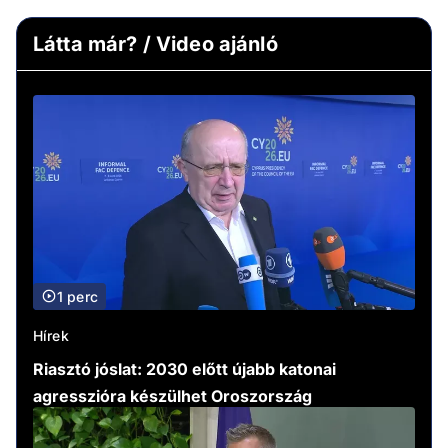
Látta már? / Video ajánló
1 perc
Hírek
Riasztó jóslat: 2030 előtt újabb katonai
agresszióra készülhet Oroszország