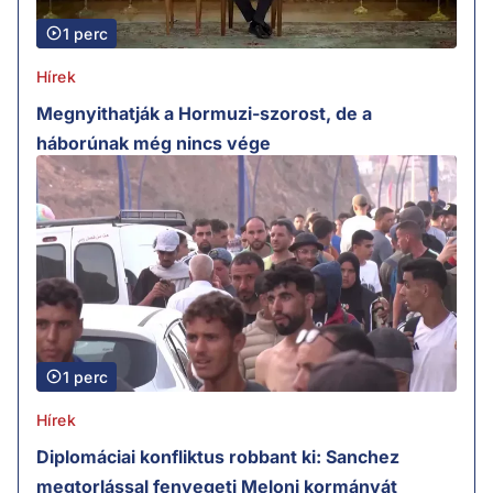
1 perc
Hírek
Megnyithatják a Hormuzi-szorost, de a
háborúnak még nincs vége
1 perc
Hírek
Diplomáciai konfliktus robbant ki: Sanchez
megtorlással fenyegeti Meloni kormányát