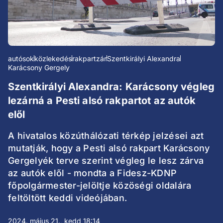
autósok
közlekedés
rakpartzár
Szentkirályi Alexandra
Karácsony Gergely
Szentkirályi Alexandra: Karácsony végleg
lezárná a Pesti alsó rakpartot az autók
elől
A hivatalos közúthálózati térkép jelzései azt
mutatják, hogy a Pesti alsó rakpart Karácsony
Gergelyék terve szerint végleg le lesz zárva
az autók elől - mondta a Fidesz-KDNP
főpolgármester-jelöltje közöségi oldalára
feltöltött keddi videójában.
2024. május 21., kedd 18:14