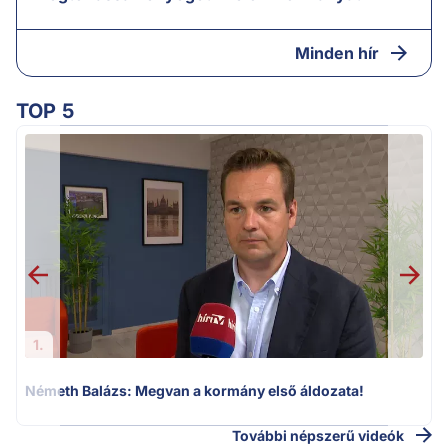
Minden hír
TOP 5
v
1.
Németh Balázs: Megvan a kormány első áldozata!
További népszerű videók