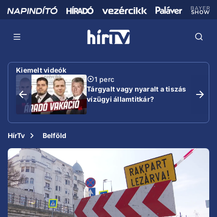
Kiemelt videók
1 perc
Tárgyalt vagy nyaralt a tiszás
vízügyi államtitkár?
HírTv
Belföld