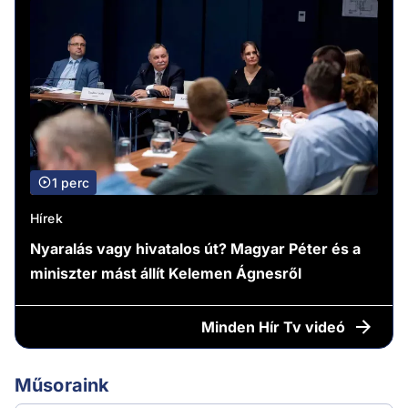
1 perc
Hírek
Nyaralás vagy hivatalos út? Magyar Péter és a
miniszter mást állít Kelemen Ágnesről
Minden
Hír Tv videó
Műsoraink