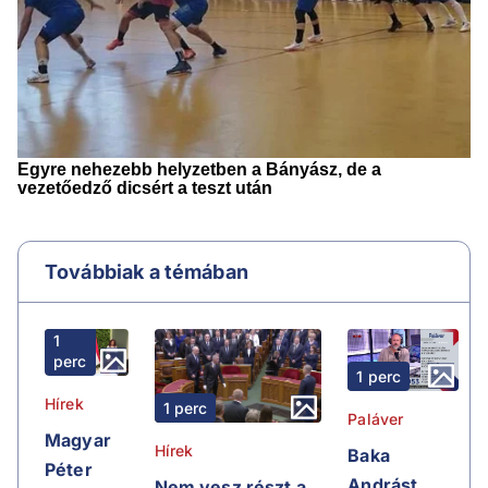
Továbbiak a témában
1
perc
1 perc
Hírek
1 perc
Paláver
Magyar
Hírek
Baka
Péter
Andrást
Nem vesz részt a