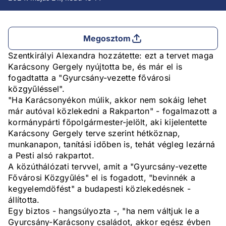
Megosztom
Szentkirályi Alexandra hozzátette: ezt a tervet maga
Karácsony Gergely nyújtotta be, és már el is
fogadtatta a "Gyurcsány-vezette fővárosi
közgyűléssel".
"Ha Karácsonyékon múlik, akkor nem sokáig lehet
már autóval közlekedni a Rakparton" - fogalmazott a
kormánypárti főpolgármester-jelölt, aki kijelentette
Karácsony Gergely terve szerint hétköznap,
munkanapon, tanítási időben is, tehát végleg lezárná
a Pesti alsó rakpartot.
A közúthálózati tervvel, amit a "Gyurcsány-vezette
Fővárosi Közgyűlés" el is fogadott, "bevinnék a
kegyelemdöfést" a budapesti közlekedésnek -
állította.
Egy biztos - hangsúlyozta -, "ha nem váltjuk le a
Gyurcsány-Karácsony családot, akkor egész évben