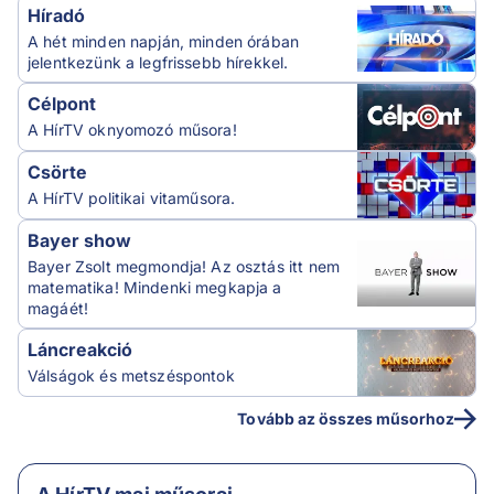
Híradó
A hét minden napján, minden órában
jelentkezünk a legfrissebb hírekkel.
Célpont
A HírTV oknyomozó műsora!
Csörte
A HírTV politikai vitaműsora.
Bayer show
Bayer Zsolt megmondja! Az osztás itt nem
matematika! Mindenki megkapja a
magáét!
Láncreakció
Válságok és metszéspontok
Tovább az összes műsorhoz