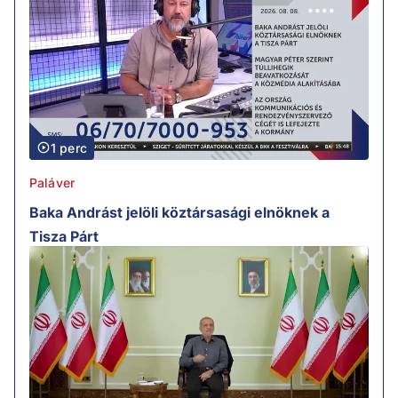
1 perc
Paláver
Baka Andrást jelöli köztársasági elnöknek a
Tisza Párt