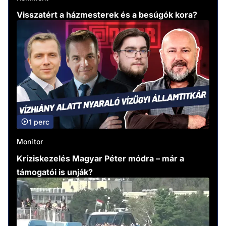
Visszatért a házmesterek és a besúgók kora?
1 perc
Monitor
Kríziskezelés Magyar Péter módra – már a
támogatói is unják?