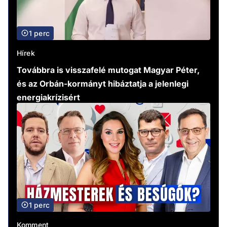
1 perc
Hírek
Továbbra is visszafelé mutogat Magyar Péter,
és az Orbán-kormányt hibáztatja a jelenlegi
energiakrízisért
1 perc
Komment