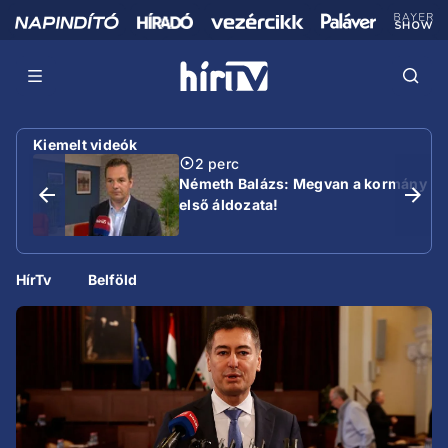
Kiemelt videók
2 perc
Németh Balázs: Megvan a kormány
első áldozata!
HírTv
Belföld