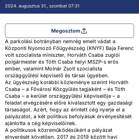
2024. augusztus 31., szombat 07:31
Megosztom
A parkolási botrányban nemrég emelt vádat a
Központi Nyomozó Főügyészség (KNYF) Baja Ferenc
volt szocialista miniszter, Horváth Csaba zuglói
polgármester és Tóth Csaba helyi MSZP-s erős
ember, valamint Molnár Zsolt szocialista
országgyűlési képviselő és társai ügyében.
Az ügyészség korábbi közleménye szerint Horváth
Csaba – a Fővárosi Közgyűlés tagjaként – és Tóth
Csaba – a kerület országgyűlési képviselője – a
feladat elvégzésére előre kiválasztott egy gazdasági
társaságot. Azért, hogy az érintett cég nyerje el a
pályázatot, a két politikus befolyásuk érvényesítését
ajánlotta a cég képviselőinek.
A politikusok közreműködésükért a pályázat
elnyerését követően, 2017 és 2019 között havi