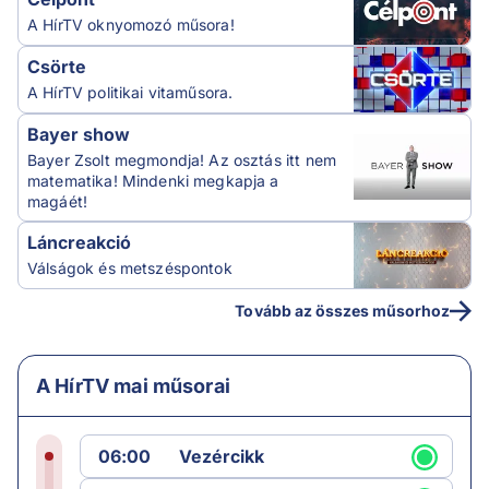
A HírTV oknyomozó műsora!
Csörte
A HírTV politikai vitaműsora.
Bayer show
Bayer Zsolt megmondja! Az osztás itt nem
matematika! Mindenki megkapja a
magáét!
Láncreakció
Válságok és metszéspontok
Tovább az összes műsorhoz
A HírTV mai műsorai
06:00
Vezércikk