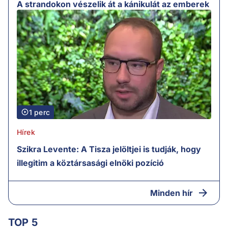
A strandokon vészelik át a kánikulát az emberek
1 perc
Hírek
Szikra Levente: A Tisza jelöltjei is tudják, hogy
illegitim a köztársasági elnöki pozíció
Minden hír
TOP 5