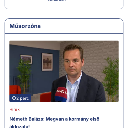
Műsorzóna
2 perc
Hírek
Németh Balázs: Megvan a kormány első
áldozata!