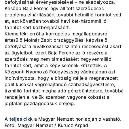
befolyásának érvényesítésével – ne akadályozza.
Később Baja Ferenc egy állított szerződéses
probléma elhárításáért további hétmillió forintot vett
át, ezt követően további havi két-hárommillió
forintot kért közbenjárásáért.
Kiemelték: erről a korrupciós megállapodásról
értesülő Molnár Zsolt országgyűlési képviselő
befolyására hivatkozással szintén részesedést akart
az ügyletből, ezért Baja Ferenc az ő részére a
szerződés meg nem támadásáért negyvenmillió
forintot kért, amit a képviselőnek kifizettek. A
Központi Nyomozó Főügyészség vádiratában azt
indítványozta, hogy a bíróság ítélje a megnevezett
politikusokat végrehajtandó szabadságvesztésre,
tízmillió forintot meghaladó pénzbüntetésre, továbbá
rendeljen el velük szemben vagyonelkobzást a
jogtalan gazdagodásuk erejéig.
A
teljes cikk
a Magyar Nemzet honlapján olvasható.
Fotó: Magyar Nemzet / Kurucz Árpád