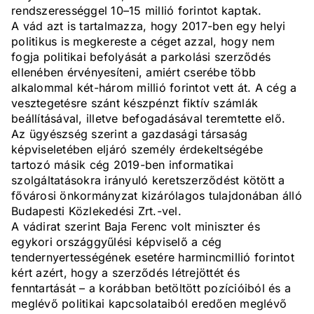
rendszerességgel 10–15 millió forintot kaptak.
A vád azt is tartalmazza, hogy 2017-ben egy helyi
politikus is megkereste a céget azzal, hogy nem
fogja politikai befolyását a parkolási szerződés
ellenében érvényesíteni, amiért cserébe több
alkalommal két-három millió forintot vett át. A cég a
vesztegetésre szánt készpénzt fiktív számlák
beállításával, illetve befogadásával teremtette elő.
Az ügyészség szerint a gazdasági társaság
képviseletében eljáró személy érdekeltségébe
tartozó másik cég 2019-ben informatikai
szolgáltatásokra irányuló keretszerződést kötött a
fővárosi önkormányzat kizárólagos tulajdonában álló
Budapesti Közlekedési Zrt.-vel.
A vádirat szerint Baja Ferenc volt miniszter és
egykori országgyűlési képviselő a cég
tendernyertességének esetére harmincmillió forintot
kért azért, hogy a szerződés létrejöttét és
fenntartását – a korábban betöltött pozícióiból és a
meglévő politikai kapcsolataiból eredően meglévő