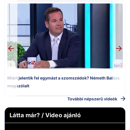
M
k
1.
Miért jelentik fel egymást a szomszédok? Németh Balázs
megszólalt
További népszerű videók
Látta már? / Video ajánló