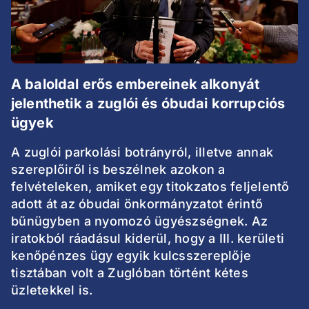
A baloldal erős embereinek alkonyát
jelenthetik a zuglói és óbudai korrupciós
ügyek
A zuglói parkolási botrányról, illetve annak
szereplőiről is beszélnek azokon a
felvételeken, amiket egy titokzatos feljelentő
adott át az óbudai önkormányzatot érintő
bűnügyben a nyomozó ügyészségnek. Az
iratokból ráadásul kiderül, hogy a III. kerületi
kenőpénzes ügy egyik kulcsszereplője
tisztában volt a Zuglóban történt kétes
üzletekkel is.