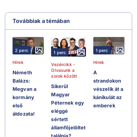
Továbbiak a témában
2 perc
1 perc
1 perc
Hírek
Hírek
Vezércikk -
Olvasunk a
Németh
A
sorok között
Balázs:
strandokon
Sikerül
Megvan a
vészelik át a
Magyar
kormány
kánikulát az
Péternek egy
első
emberek
eléggé
áldozata!
sértett
államfőjelöltet
találnia?