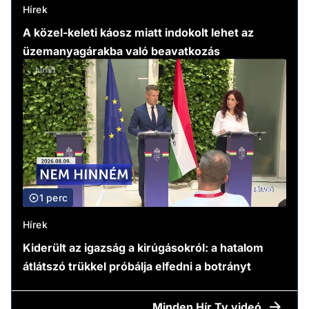
Hírek
A közel-keleti káosz miatt indokolt lehet az
üzemanyagárakba való beavatkozás
1 perc
Hírek
Kiderült az igazság a kirúgásokról: a hatalom
átlátszó trükkel próbálja elfedni a botrányt
Minden
Hír Tv videó