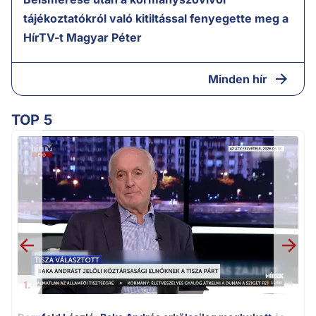
tájékoztatókról való kitiltással fenyegette meg a
HírTV-t Magyar Péter
Minden hír
TOP 5
K
k
1.