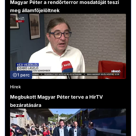
Magyar Péter a rendőrterror mosdatóját teszi
meg államfőjelöltnek
1 perc
Hírek
Megbukott Magyar Péter terve a HírTV
bezáratására