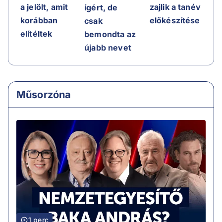
a jelölt, amit
zajlik a tanév
ígért, de
korábban
előkészítése
csak
elítéltek
bemondta az
újabb nevet
Műsorzóna
1 perc