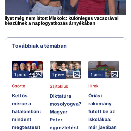
Továbbiak a témában
1 perc
1 perc
1 perc
Csörte
Hírek
Sajtóklub
Kettős
Óriási
Diktatúra
mérce a
rakomány
mosolyogva?
hatalomban:
futott be az
Magyar
mindent
iskolákba:
Péter
megtestesít
már javában
egyeztetést