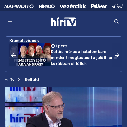
Kiemelt videók
1 perc
Kettős mérce a hatalomban:
mindent megtestesít a jelölt, amit
korábban elítéltek
HírTv
Belföld