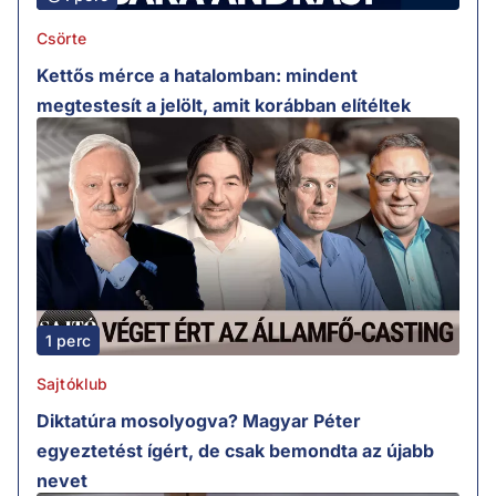
Csörte
Kettős mérce a hatalomban: mindent
megtestesít a jelölt, amit korábban elítéltek
1 perc
Sajtóklub
Diktatúra mosolyogva? Magyar Péter
egyeztetést ígért, de csak bemondta az újabb
nevet