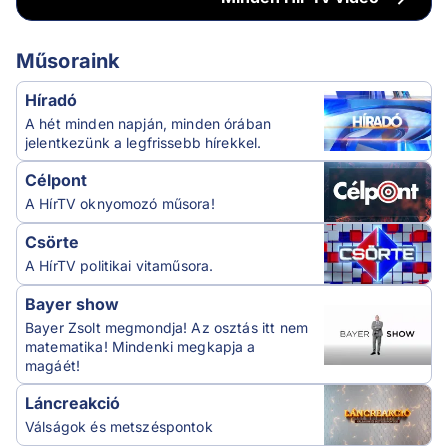
Műsoraink
Híradó
A hét minden napján, minden órában
jelentkezünk a legfrissebb hírekkel.
Célpont
A HírTV oknyomozó műsora!
Csörte
A HírTV politikai vitaműsora.
Bayer show
Bayer Zsolt megmondja! Az osztás itt nem
matematika! Mindenki megkapja a
magáét!
Láncreakció
Válságok és metszéspontok