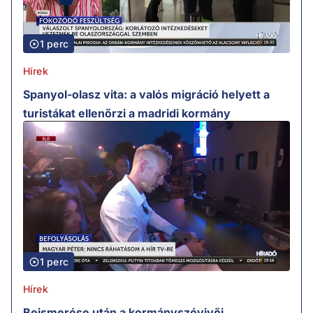
1 perc
Hírek
Spanyol-olasz vita: a valós migráció helyett a
turistákat ellenőrzi a madridi kormány
1 perc
Hírek
Beismerése után a kormányszóvivői