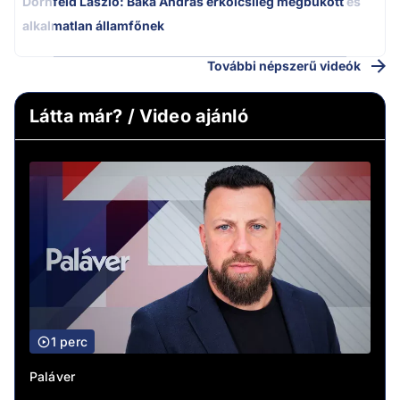
Dornfeld László: Baka András erkölcsileg megbukott és
alkalmatlan államfőnek
További népszerű videók
Látta már? / Video ajánló
1 perc
Paláver