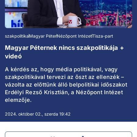
szakpolitika
Magyar Péter
Nézőpont Intézet
Tisza-part
Magyar Péternek nincs szakpolitikája +
videó
A kérdés az, hogy média politikával, vagy
szakpolitikával tervezi az őszt az ellenzék –
vázolta az előttünk álló belpolitikai időszakot
Erdélyi Rezső Krisztián, a Nézőpont Intézet
elemzője.
2024. október 02., szerda 19:42