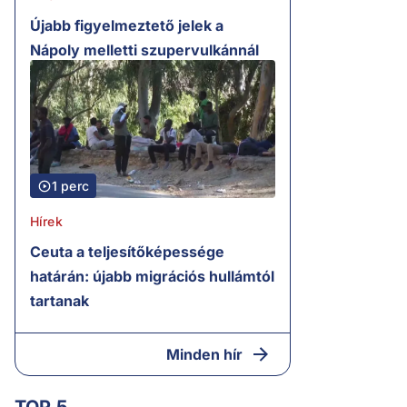
Újabb figyelmeztető jelek a
Nápoly melletti szupervulkánnál
1 perc
Hírek
Ceuta a teljesítőképessége
határán: újabb migrációs hullámtól
tartanak
Minden hír