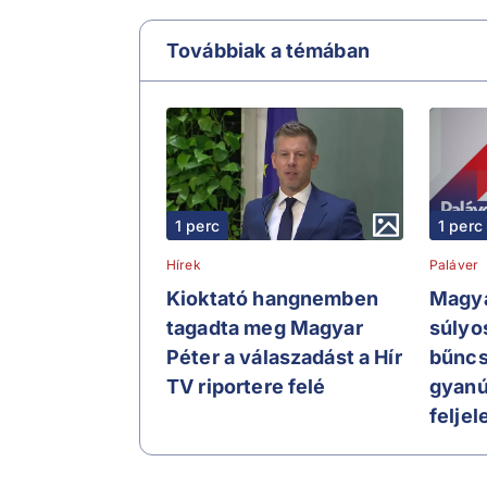
Továbbiak a témában
1 perc
1 perc
Hírek
Paláver
Kioktató hangnemben
Magya
tagadta meg Magyar
súlyo
Péter a válaszadást a Hír
bűnc
TV riportere felé
gyanú
feljel