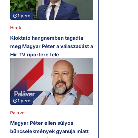
1 perc
Hírek
Kioktató hangnemben tagadta
meg Magyar Péter a válaszadást a
Hír TV riportere felé
1 perc
Paláver
Magyar Péter ellen súlyos
bűncselekmények gyanúja miatt