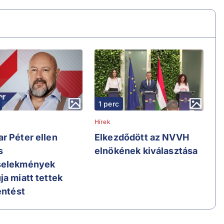
1 perc
Hírek
r Péter ellen
Elkezdődött az NVVH
s
elnökének kiválasztása
selekmények
ja miatt tettek
entést