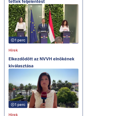
tettek feljelentést
1 perc
Hírek
Elkezdődött az NVVH elnökének
kiválasztása
1 perc
Hírek