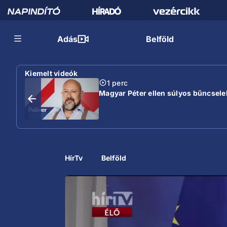
Adás
Belföld
Kiemelt videók
1 perc
Magyar Péter ellen súlyos bűncselek
HírTv
Belföld