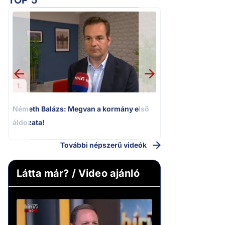
TOP 5
2.
„Ez az ügy nem 
következmények né
Magyar Pétert
1.
Németh Balázs: Megvan a kormány első
áldozata!
További népszerű videók
Látta már? / Video ajánló