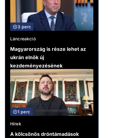
3 perc
Láncreakció
Magyarország is része lehet az
ukrán elnök új
kezdeményezésének
1 perc
Hírek
A kölcsönös dróntámadások