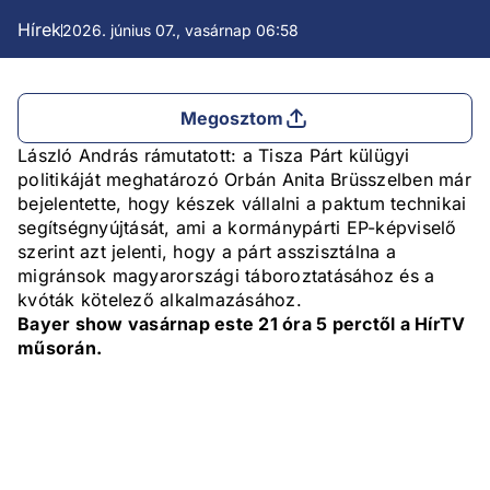
Hírek
2026. június 07., vasárnap 06:58
Megosztom
László András rámutatott: a Tisza Párt külügyi
politikáját meghatározó Orbán Anita Brüsszelben már
bejelentette, hogy készek vállalni a paktum technikai
segítségnyújtását, ami a kormánypárti EP-képviselő
szerint azt jelenti, hogy a párt asszisztálna a
migránsok magyarországi táboroztatásához és a
kvóták kötelező alkalmazásához.
Bayer show vasárnap este 21 óra 5 perctől a HírTV
műsorán.