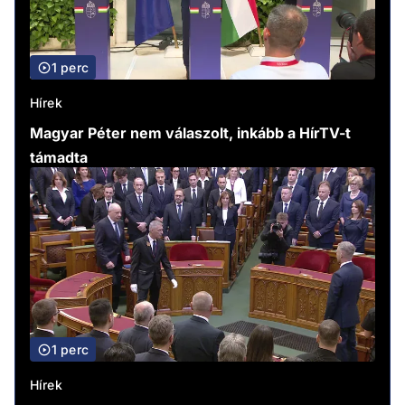
1 perc
Hírek
Magyar Péter nem válaszolt, inkább a HírTV-t
támadta
1 perc
Hírek