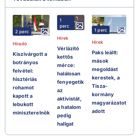
1
perc
1 perc
2 perc
Hírek
Hírek
Híradó
Vérlázító
Paks leállt:
Kiszivárgott a
kettős
mások
botrányos
mérce:
megoldást
felvétel:
halálosan
kerestek, a
hisztériás
fenyegetik
Tisza-
rohamot
az
kormány
kapott a
aktivistát,
magyarázatot
lebukott
a hatalom
adott
miniszterelnök
pedig
hallgat