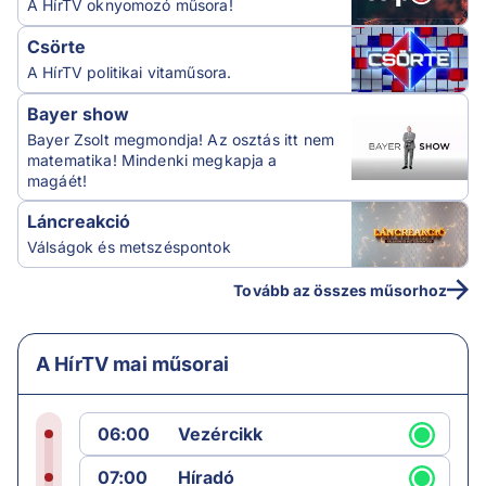
A HírTV oknyomozó műsora!
Csörte
A HírTV politikai vitaműsora.
Bayer show
Bayer Zsolt megmondja! Az osztás itt nem
matematika! Mindenki megkapja a
magáét!
Láncreakció
Válságok és metszéspontok
Tovább az összes műsorhoz
A HírTV mai műsorai
06:00
Vezércikk
07:00
Híradó