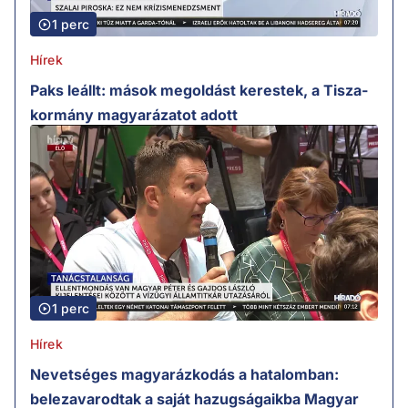
1 perc
Hírek
Paks leállt: mások megoldást kerestek, a Tisza-
kormány magyarázatot adott
1 perc
Hírek
Nevetséges magyarázkodás a hatalomban:
belezavarodtak a saját hazugságaikba Magyar