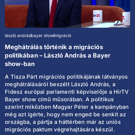
lászló andrás
bayer show
migráció
Meghátrálás történik a migrációs
politikában – László András a Bayer
show-ban
A Tisza Párt migrációs politikájának látványos
meghátrálásáról beszélt László András, a
Fidesz európai parlamenti képviselője a HírTV
Bayer show című műsorában. A politikus
szerint miközben Magyar Péter a kampányban
még azt ígérte, hogy nem enged be senkit az
országba, a pártja a háttérben már az uniós
migrációs paktum végrehajtására készül.