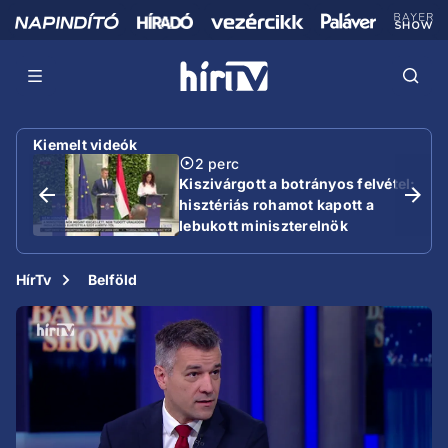
Kiemelt videók
2 perc
Kiszivárgott a botrányos felvétel:
hisztériás rohamot kapott a
lebukott miniszterelnök
HírTv
Belföld