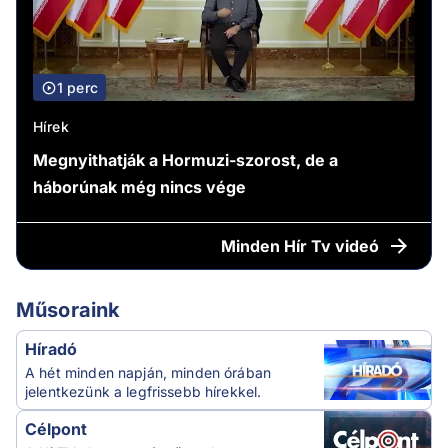
1 perc
Hírek
Megnyithatják a Hormuzi-szorost, de a
háborúnak még nincs vége
Minden
Hír Tv videó
Műsoraink
Híradó
A hét minden napján, minden órában
jelentkezünk a legfrissebb hírekkel.
Célpont