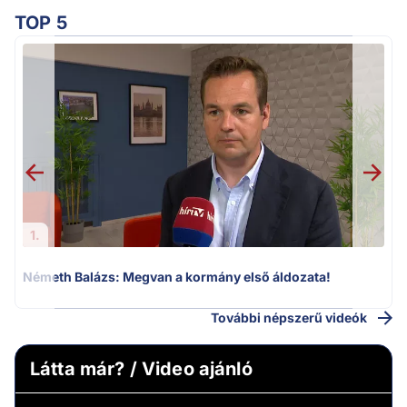
TOP 5
H
1.
Németh Balázs: Megvan a kormány első áldozata!
További népszerű videók
Látta már? / Video ajánló