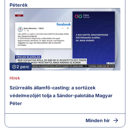
Péterék
2 perc
Hírek
Szürreális államfő-casting: a sortüzek
védelmezőjét tolja a Sándor-palotába Magyar
Péter
Minden hír