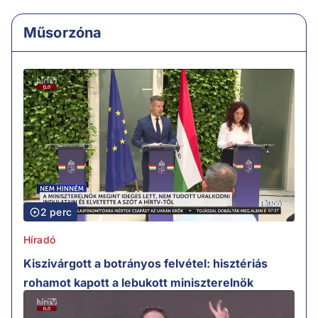
Műsorzóna
2 perc
Híradó
Kiszivárgott a botrányos felvétel: hisztériás
rohamot kapott a lebukott miniszterelnök