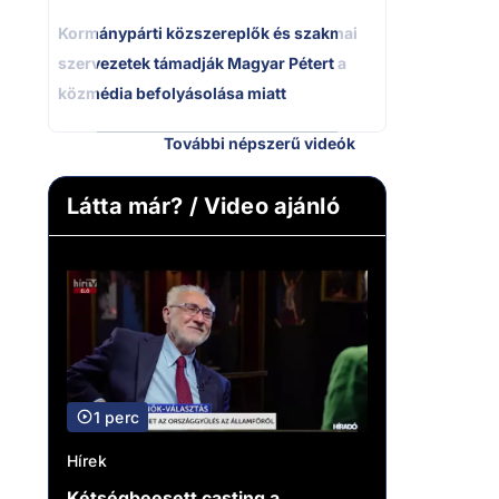
Kormánypárti közszereplők és szakmai
szervezetek támadják Magyar Pétert a
közmédia befolyásolása miatt
További népszerű videók
Látta már? / Video ajánló
1 perc
Hírek
Kétségbeesett casting a