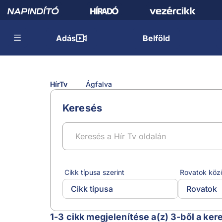
Adás
Belföld
HírTv
Ágfalva
Keresés
Cikk típusa szerint
Rovatok köz
Cikk típusa
Rovatok
Ágfalva
1-3 cikk megjelenítése a(z) 3-ből a ker