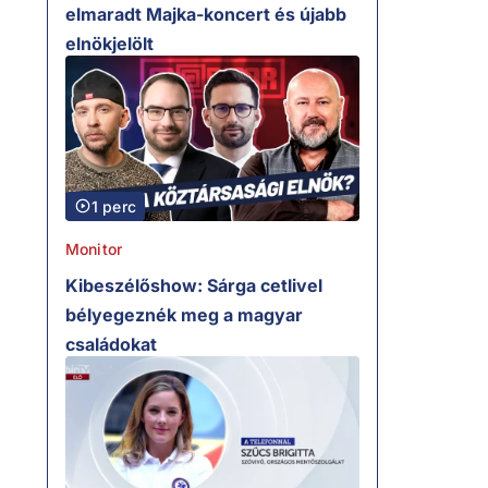
elmaradt Majka-koncert és újabb
elnökjelölt
1 perc
Monitor
Kibeszélőshow: Sárga cetlivel
bélyegeznék meg a magyar
családokat