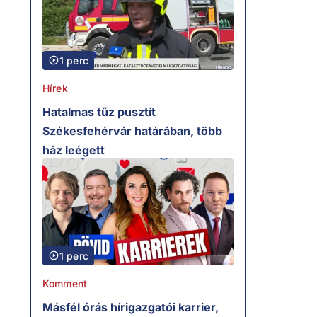
1 perc
Hírek
Hatalmas tűz pusztít
Székesfehérvár határában, több
ház leégett
1 perc
Komment
Másfél órás hírigazgatói karrier,