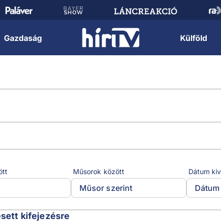
Gazdaság
Külföld
ött
Műsorok között
Dátum kiv
Műsor szerint
Dátum 
esett kifejezésre