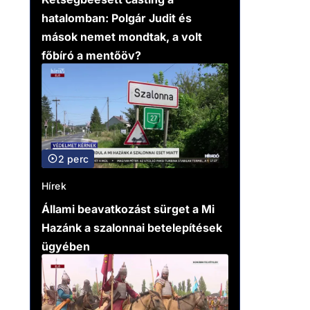
hatalomban: Polgár Judit és
mások nemet mondtak, a volt
főbíró a mentőöv?
2 perc
Hírek
Állami beavatkozást sürget a Mi
Hazánk a szalonnai betelepítések
ügyében