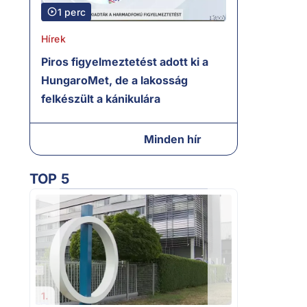
1 perc
Hírek
Piros figyelmeztetést adott ki a
HungaroMet, de a lakosság
felkészült a kánikulára
Minden hír
TOP 5
2.
A miniszterel
tájékoztatása
bizonytalans
1.