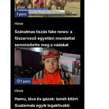
1 perc
Hírek
Szánalmas tiszás fake news: a
főszervező egyetlen mondattal
semmisítette meg a vádakat
1 perc
Hírek
Hamu, láva és gázok: ismét kitört
Guatemala egyik legaktívabb