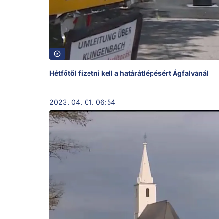
Hétfőtől fizetni kell a határátlépésért Ágfalvánál
2023. 04. 01. 06:54