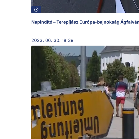
Napindító – Terepíjász Európa-bajnokság Ágfalvá
2023. 06. 30. 18:39