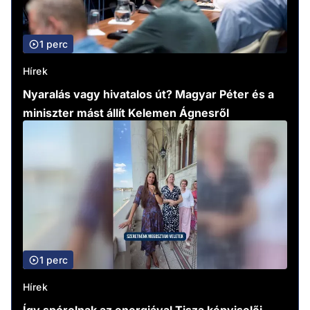
1 perc
Hírek
Nyaralás vagy hivatalos út? Magyar Péter és a
miniszter mást állít Kelemen Ágnesről
1 perc
Hírek