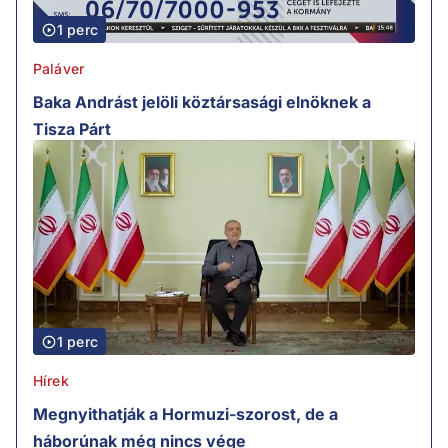
1 perc
Paláver
Baka Andrást jelöli köztársasági elnöknek a
Tisza Párt
1 perc
Hírek
Megnyithatják a Hormuzi-szorost, de a
háborúnak még nincs vége