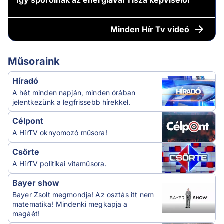
Így spórolnak az energiával Tisza képviselői
Minden
Hír Tv videó
Műsoraink
Híradó
A hét minden napján, minden órában
jelentkezünk a legfrissebb hírekkel.
Célpont
A HírTV oknyomozó műsora!
Csörte
A HírTV politikai vitaműsora.
Bayer show
Bayer Zsolt megmondja! Az osztás itt nem
matematika! Mindenki megkapja a
magáét!