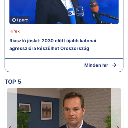
1 perc
Hírek
Riasztó jóslat: 2030 előtt újabb katonai
agresszióra készülhet Oroszország
Minden hír
TOP 5
v