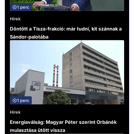
1 perc
Hírek
Döntött a Tisza-frakció: már tudni, kit szánnak a
Sándor-palotába
1 perc
Hírek
Energiaválság: Magyar Péter szerint Orbánék
mulasztása ütött vissza