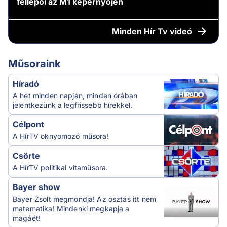
fellépői az M1 képernyőjén
Minden
Hír Tv videó
Műsoraink
Híradó
A hét minden napján, minden órában
jelentkezünk a legfrissebb hírekkel.
Célpont
A HírTV oknyomozó műsora!
Csörte
A HírTV politikai vitaműsora.
Bayer show
Bayer Zsolt megmondja! Az osztás itt nem
matematika! Mindenki megkapja a
magáét!