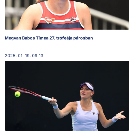
Megvan Babos Tímea 27. trófeája párosban
2025. 01. 19. 09:13