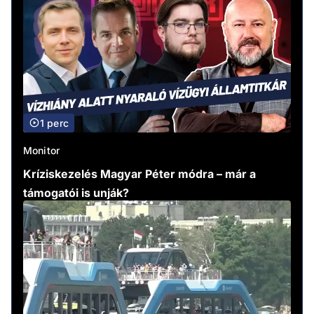
1 perc
Monitor
Kríziskezelés Magyar Péter módra – már a
támogatói is unják?