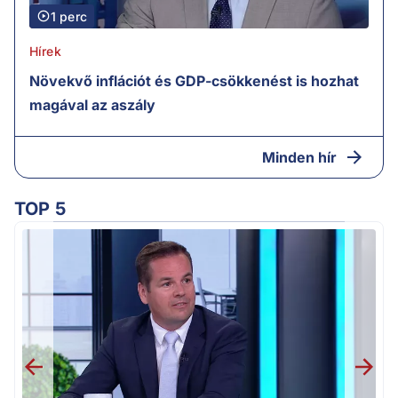
1 perc
Hírek
Növekvő inflációt és GDP-csökkenést is hozhat
magával az aszály
Minden hír
TOP 5
M
k