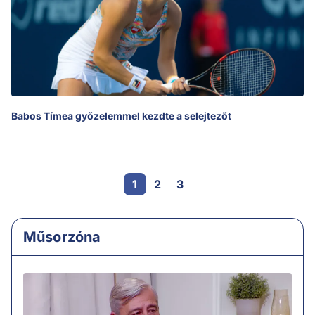
Babos Tímea győzelemmel kezdte a selejtezőt
1
2
3
Műsorzóna