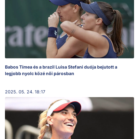
Babos Tímea és a brazil Luisa Stefani duója bejutott a
legjobb nyolc közé női párosban
2025. 05. 24. 18:17