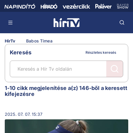
HírTv
Babos Tímea
Keresés
Részletes keresés
Babos Tímea
1-10 cikk megjelenítése a(z) 146-ből a keresett
kifejezésre
2025. 07. 07. 15:37