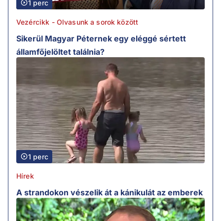
1 perc
Vezércikk - Olvasunk a sorok között
Sikerül Magyar Péternek egy eléggé sértett
államfőjelöltet találnia?
1 perc
Hírek
A strandokon vészelik át a kánikulát az emberek