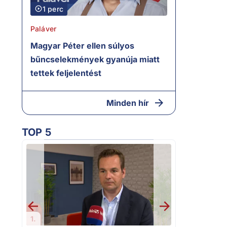
1 perc
Paláver
Magyar Péter ellen súlyos
bűncselekmények gyanúja miatt
tettek feljelentést
Minden hír
TOP 5
2.
„Ez az ügy n
következménye
Magyar Péter
1.