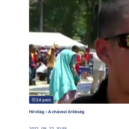
24 perc
Hírvilág – A chávezi örökség
2012. 09. 22. 10:55