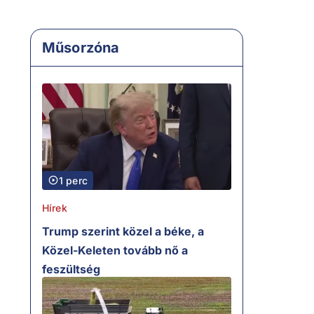
Műsorzóna
1 perc
Hírek
Trump szerint közel a béke, a
Közel-Keleten tovább nő a
feszültség