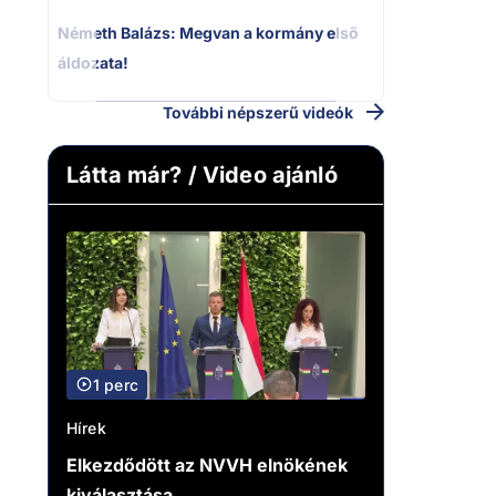
Németh Balázs: Megvan a kormány első
áldozata!
További népszerű videók
Látta már? / Video ajánló
1 perc
Hírek
Elkezdődött az NVVH elnökének
kiválasztása