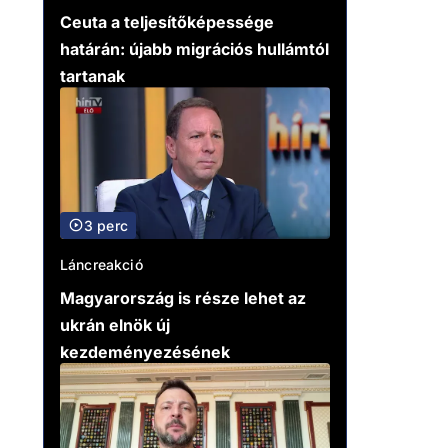
Ceuta a teljesítőképessége
határán: újabb migrációs hullámtól
tartanak
3 perc
Láncreakció
Magyarország is része lehet az
ukrán elnök új
kezdeményezésének