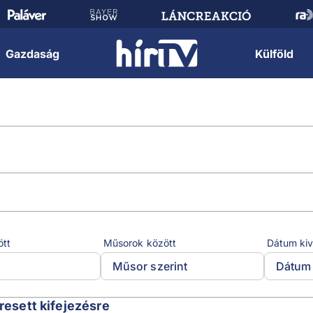
Gazdaság
Külföld
ött
Műsorok között
Dátum kiv
Műsor szerint
Dátum 
eresett kifejezésre