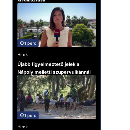
1 perc
Hírek
Újabb figyelmeztető jelek a
Nápoly melletti szupervulkánnál
1 perc
Hírek