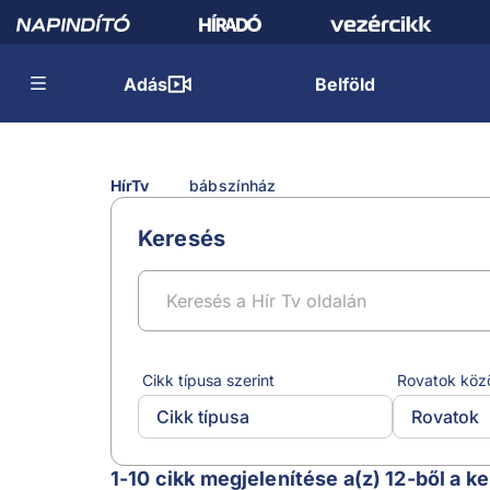
Adás
Belföld
HírTv
bábszínház
Keresés
Cikk típusa szerint
Rovatok köz
Cikk típusa
Rovatok
bábszínház
1-10 cikk megjelenítése a(z) 12-ből a k