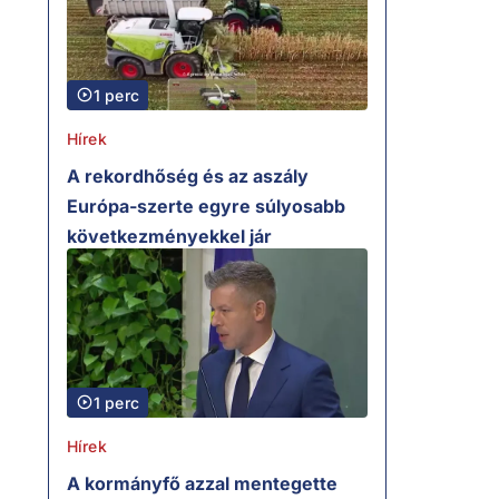
1 perc
Hírek
A rekordhőség és az aszály
Európa-szerte egyre súlyosabb
következményekkel jár
1 perc
Hírek
A kormányfő azzal mentegette